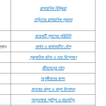
রাসায়নিক বিক্রিয়া
তড়িতের রাসায়নিক প্রভাব
কয়েকটি গ্যাসের পরিচিতি
্থান
কার্বন ও কার্বনঘটিত যৌগ
প্রাকৃতিক ঘটনা ও তার বিশ্লেষণ
জীবদেহের গঠন
অণুজীবদের জগৎ
মানুষের খাদ্য ও খাদ্য উৎপাদন
অন্তঃক্ষরা গ্রন্থি ও বয়ঃসন্ধি