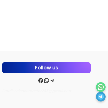
Follow us
Facebook
WhatsApp
Telegram
Email: sciencemaster286@gmail.com