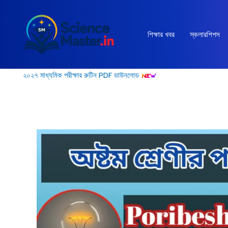
Skip
to
content
শিক্ষার খবর
স্কলারশিপস
২০২৭ মাধ্যমিক পরীক্ষার রুটিন PDF ডাউনলোড