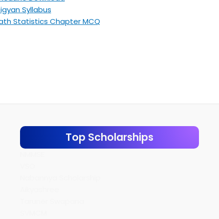
sh Bigyan Syllabus
s 10 Math Statistics Chapter MCQ
Top Scholarships
NMMSE
VSO
Nabannya Scholarship
Aikyashree
Taruner Swapana
SVMCM