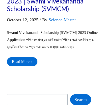
2023 | Swami Vivekananda
Scholarship (SVMCM)
October 12, 2025
/ By
Science Master
Swami Vivekananda Scholarship (SVMCM) 2023 Online
Application পশ্চিমবঙ্গ রাজ্যের আর্থিকভাবে পিছিয়ে পড়া মেধাবি ছাত্র-
ছাত্রীদের উচ্চতর পড়াশোনা করতে সাহায্য করার লক্ষ্যে
স্বামী
Read More »
বিবেকানন্দ
মেরিট
কাম
মিনস
স্কলারশিপ
2023
|
Swami
Vivekananda
Search
Search
Scholarship
(SVMCM)