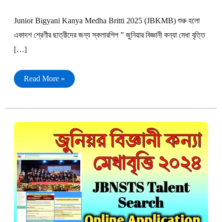
Junior Bigyani Kanya Medha Britti 2025 (JBKMB) শুরু হলো
একাদশ শ্রেণীর ছাত্রীদের জন্য স্কলারশিপ ” জুনিয়ার বিজ্ঞানী কন্যা মেধা বৃত্তি
[…]
জুনিয়ার
Read More »
বিজ্ঞানী
কন্যা
মেধা
বৃত্তি
২০২৫
অনলাইন
আবেদন
|
Junior
Bigyani
Kanya
Medha
Britti
2025
Apply
Online