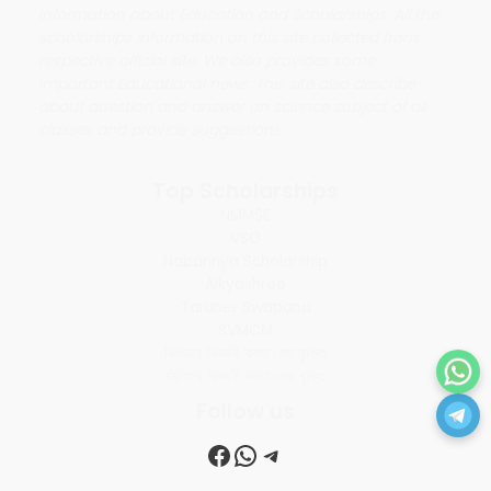
information about Education and Scholarships. All the
scholarships information on this site collected from
respective official site. We also provides some
important Educational news. This site also describe
about question and answer on science subject of all
classes and provide suggestions.
Top Scholarships
NMMSE
VSO
Nabannya Scholarship
Aikyashree
Taruner Swapana
SVMCM
জিনিয়ার বিজ্ঞানী কন্যা মেধা বৃত্তি
সিনিয়ার বিজ্ঞানী কন্যা মেধা বৃত্তি
Follow us
Facebook
WhatsApp
Telegram