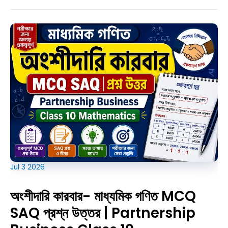
Routine
2027
|
উচ্চমাধ্যমিক
২০২৭
সেমিস্টার-৩
পরীক্ষার
রুটিন
প্রকাশ
(PDF)
Jul
3
2026
অংশীদারি কারবার- মাধ্যমিক গণিত MCQ
SAQ প্রশ্ন উত্তর | Partnership