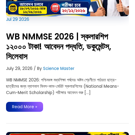
Jul
29
2026
WB NMMSE 2026 | স্কলারশিপ
১২০০০ টাকা! আবেদন পদ্ধতি, ডকুমেন্টস,
সিলেবাস
July 29, 2026
/ By
Science Master
WB NMMSE 2026: পশ্চিমবঙ্গ মধ্যশিক্ষা পর্ষদের অষ্টম শ্রেণীতে পাঠরত ছাত্র-
ছাত্রীদের জন্য ন্যাশনাল মিনস-কাম-মেরিট স্কলারশিপের (National Means-
Cum-Merit Scholarship) পরীক্ষার আবেদন শুরু […]
WB
Read More »
NMMSE
2026
|
স্কলারশিপ
১২০০০
টাকা!
আবেদন