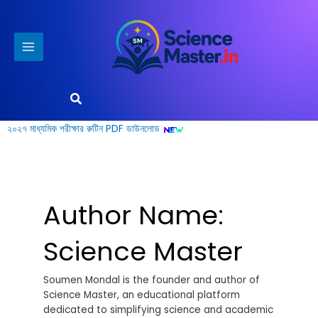
Skip
to
content
Search
২০২৭ মাধ্যমিক পরীক্ষার রুটিন PDF ডাউনলোড
Author Name:
Science Master
Soumen Mondal is the founder and author of
Science Master, an educational platform
dedicated to simplifying science and academic