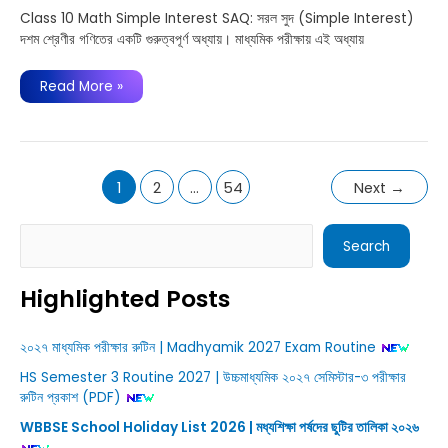
Class 10 Math Simple Interest SAQ: সরল সুদ (Simple Interest)
দশম শ্রেণীর গণিতের একটি গুরুত্বপূর্ণ অধ্যায়। মাধ্যমিক পরীক্ষায় এই অধ্যায়
সরল
Read More »
সুদকষা-
দশম
শ্রেণী
SAQ
প্রশ্নউত্তর
|
WB
1
2
…
54
Next
→
Class
10
Math
Simple
Search
Interest
Search
SAQ
Highlighted Posts
২০২৭ মাধ্যমিক পরীক্ষার রুটিন | Madhyamik 2027 Exam Routine
HS Semester 3 Routine 2027 | উচ্চমাধ্যমিক ২০২৭ সেমিস্টার-৩ পরীক্ষার
রুটিন প্রকাশ (PDF)
WBBSE School Holiday List 2026 | মধ্যশিক্ষা পর্ষদের ছুটির তালিকা ২০২৬