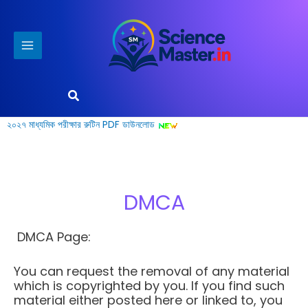
Skip
to
content
Search
২০২৭ মাধ্যমিক পরীক্ষার রুটিন PDF ডাউনলোড
DMCA
DMCA Page:
You can request the removal of any material
which is copyrighted by you. If you find such
material either posted here or linked to, you