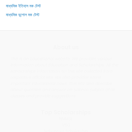
মাধ্যমিক ইতিহাস মক টেস্ট
মাধ্যমিক ভূগোল মক টেস্ট
About us
This is an Educational website. We provides various
information about Education and Scholarships. All the
scholarships information on this site collected from
respective official site. We also provides some
important Educational news. This site also describe
about question and answer on science subject of all
classes and provide suggestions.
Top Scholarships
NMMSE
VSO
Nabannya Scholarship