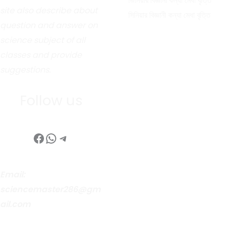
জিনিয়ার বিজ্ঞানী কন্যা মেধা বৃত্তি
site also describe about
সিনিয়ার বিজ্ঞানী কন্যা মেধা বৃত্তি
question and answer on
science subject of all
classes and provide
suggestions.
Follow us
Facebook
WhatsApp
Telegram
Email:
sciencemaster286@gm
ail.com