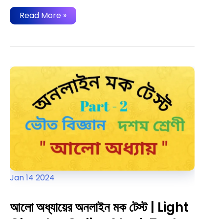
চলতড়িৎ
Read More »
আধ্যায়ের
অনলাইন
মক
টেস্ট
|
Current
Electricity
Chapter
Online
Mock
Test
Jan
14
2024
আলো অধ্যায়ের অনলাইন মক টেস্ট | Light