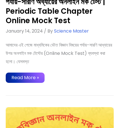
পর্যায়-সারণি অধ্যায়ের অনলাইন মক টেস্ট |
Periodic Table Chapter
Online Mock Test
January 14, 2024
/ By
Science Master
আমাদের এই পেজে মাধ্যমিকের ভৌত বিজ্ঞান বিষয়ের পর্যায়-সারণি আধ্যায়ের
উপর অনলাইন মক টেস্টের (Online Mock Test) ব্যবস্থা করা
হলো। যেসমস্ত
পর্যায়-
Read More »
সারণি
অধ্যায়ের
অনলাইন
মক
টেস্ট
|
Periodic
Table
Chapter
Online
Mock