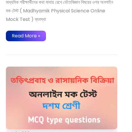
মাধ্যমিক পরীক্ষার্থীদের কথা মাথায় রেখে ভৌতবিজ্ঞান বিষয়ের ওপর অনলাইন
মক টেস্ট ( Madhyamik Physical Science Online
Mock Test ) ব্যবস্থা
মাধ্যমিক
Read More »
ভৌতবিজ্ঞান
অনলাইন
মক
টেস্ট
|
Madhyamik
Physical
Science
Online
Mock
Test