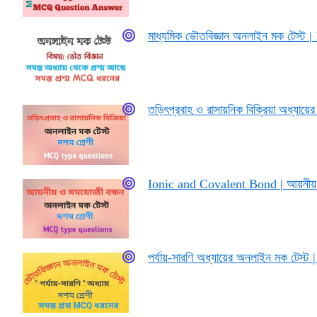
মাধ্যমিক ভৌতবিজ্ঞান অনলাইন মক টে
তড়িৎপ্রবাহ ও রাসায়নিক বিক্রিয়া অধ্য
Ionic and Covalent Bond | আয়নীয় ও
পর্যায়-সারণি অধ্যায়ের অনলাইন মক টে