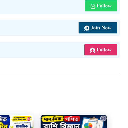
Follow
Join Now
Follow