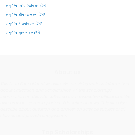
মাধ্যমিক ভৌতবিজ্ঞান মক টেস্ট
মাধ্যমিক জীববিজ্ঞান মক টেস্ট
মাধ্যমিক ইতিহাস মক টেস্ট
মাধ্যমিক ভূগোল মক টেস্ট
About us
This is an Educational website. We provides various information
about Education and Scholarships. All the scholarships
information on this site collected from respective official site. We
also provides some important Educational news. This site also
describe about question and answer on science subject of all
classes and provide suggestions.
Top Scholarships