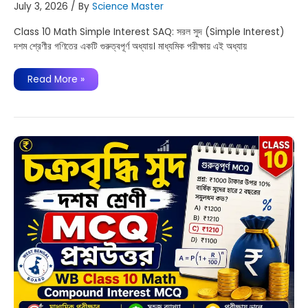
July 3, 2026
/ By
Science Master
Class 10 Math Simple Interest SAQ: সরল সুদ (Simple Interest)
দশম শ্রেণীর গণিতের একটি গুরুত্বপূর্ণ অধ্যায়। মাধ্যমিক পরীক্ষায় এই অধ্যায়
সরল
Read More »
সুদকষা-
দশম
শ্রেণী
SAQ
প্রশ্নউত্তর
|
WB
Class
10
Math
Simple
Interest
SAQ