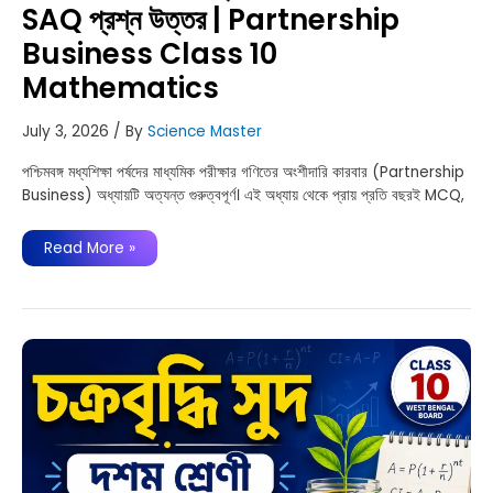
SAQ প্রশ্ন উত্তর | Partnership
Business Class 10
Mathematics
July 3, 2026
/ By
Science Master
পশ্চিমবঙ্গ মধ্যশিক্ষা পর্ষদের মাধ্যমিক পরীক্ষার গণিতের অংশীদারি কারবার (Partnership
Business) অধ্যায়টি অত্যন্ত গুরুত্বপূর্ণ। এই অধ্যায় থেকে প্রায় প্রতি বছরই MCQ,
অংশীদারি
Read More »
কারবার-
মাধ্যমিক
গণিত
MCQ
SAQ
প্রশ্ন
উত্তর
|
Partnership
Business
Class
10
Mathematics