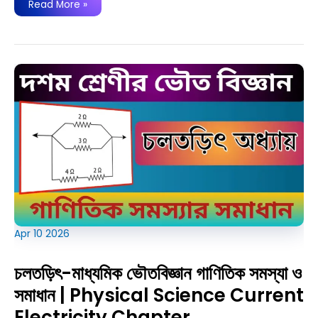
সরল
Read More »
সুদকষা-
দশম
শ্রেণী
MCQ
প্রশ্নউত্তর
|
WB
Class
10
Math
Simple
Interest
MCQ
Apr
10
2026
চলতড়িৎ-মাধ্যমিক ভৌতবিজ্ঞান গাণিতিক সমস্যা ও
সমাধান | Physical Science Current
Electricity Chapter