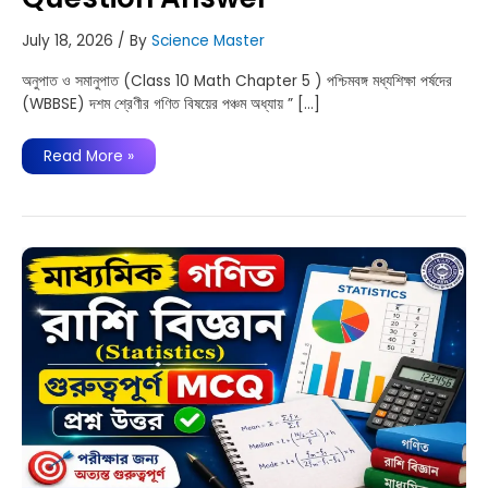
July 18, 2026
/ By
Science Master
অনুপাত ও সমানুপাত (Class 10 Math Chapter 5 ) পশ্চিমবঙ্গ মধ্যশিক্ষা পর্ষদের
(WBBSE) দশম শ্রেণীর গণিত বিষয়ের পঞ্চম অধ্যায় ” […]
অনুপাত
Read More »
ও
সমানুপাত-
দশম
শ্রেণী
প্রশ্ন-
উত্তর
|
Class
10
Math
Chapter
5
Question
Answer