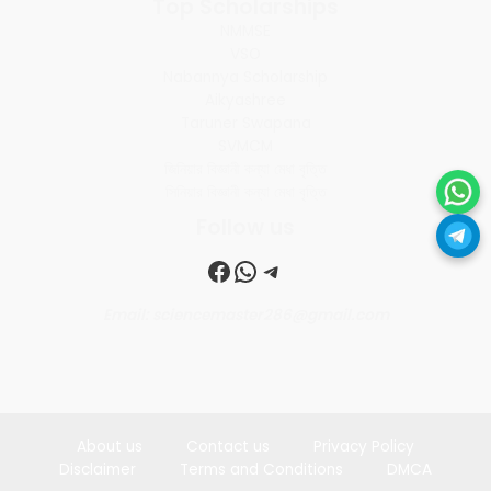
Top Scholarships
NMMSE
VSO
Nabannya Scholarship
Aikyashree
Taruner Swapana
SVMCM
জিনিয়ার বিজ্ঞানী কন্যা মেধা বৃত্তি
সিনিয়ার বিজ্ঞানী কন্যা মেধা বৃত্তি
Follow us
Facebook
WhatsApp
Telegram
Email: sciencemaster286@gmail.com
About us
Contact us
Privacy Policy
Disclaimer
Terms and Conditions
DMCA