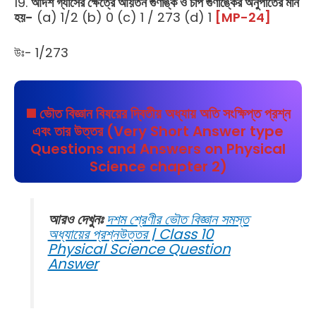
19.
আদর্শ গ্যাসের ক্ষেত্রে আয়তন গুণাঙ্ক ও চাপ গুণাঙ্কের অনুপাতের মান
হয়-
(a) 1/2 (b) 0 (c) 1 / 273 (d) 1
[MP-24]
উঃ- 1/273
◼️ ভৌত বিজ্ঞান বিষয়ের
দ্বিতীয় অধ্যায়
অতি সংক্ষিপ্ত প্রশ্ন
এবং তার উত্তর (Very Short Answer type
Questions and Answers on Physical
Science chapter 2)
আরও দেখুনঃ
দশম শ্রেণীর ভৌত বিজ্ঞান সমস্ত
অধ্যায়ের প্রশ্নউত্তর | Class 10
Physical Science Question
Answer