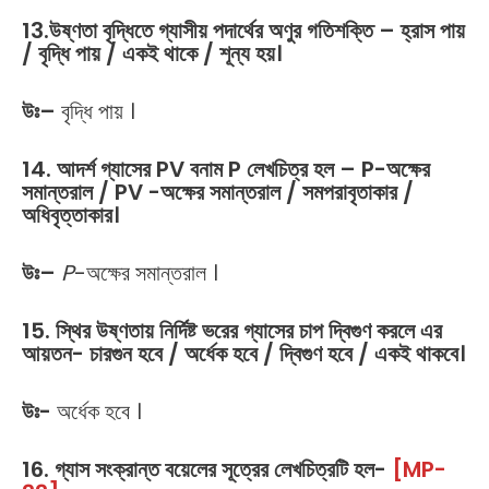
13.উষ্ণতা বৃদ্ধিতে গ্যাসীয় পদার্থের অণুর গতিশক্তি – হ্রাস পায়
/ বৃদ্ধি পায় / একই থাকে / শূন্য হয়।
উঃ
–
বৃদ্ধি পায় ।
14. আদর্শ গ্যাসের PV বনাম P লেখচিত্র হল – P-অক্ষের
সমান্তরাল / PV -অক্ষের সমান্তরাল / সমপরাবৃতাকার /
অধিবৃত্তাকার।
উঃ
–
P
-অক্ষের সমান্তরাল ।
15. স্থির উষ্ণতায় নির্দিষ্ট ভরের গ্যাসের চাপ দ্বিগুণ করলে এর
আয়তন- চারগুন হবে / অর্ধেক হবে / দ্বিগুণ হবে / একই থাকবে।
উঃ-
অর্ধেক হবে ।
16. গ্যাস সংক্রান্ত বয়েলের সূত্রের লেখচিত্রটি হল-
[MP-