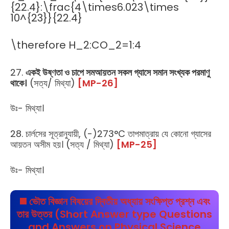
{22.4}:\frac{4\times6.023\times
10^{23}}{22.4}
\therefore H_2:CO_2=1:4
27.
একই উষ্ণতা ও চাপে সমআয়তন সকল গ্যাসে সমান সংখ্যক পরমাণু
থাকে।
(সত্য/ মিথ্যা)
[M
P-26]
উঃ- মিথ্যা।
28. চার্লসের সূত্রানুযায়ী, (-)273°C তাপমাত্রায় যে কোনো গ্যাসের
আয়তন অসীম হয়। (সত্য / মিথ্যা)
[M
P-25]
উঃ- মিথ্যা।
◼️ ভৌত বিজ্ঞান বিষয়ের
দ্বিতীয় অধ্যায়
সংক্ষিপ্ত প্রশ্ন এবং
তার উত্তর (Short Answer type Questions
and Answers on Physical Science