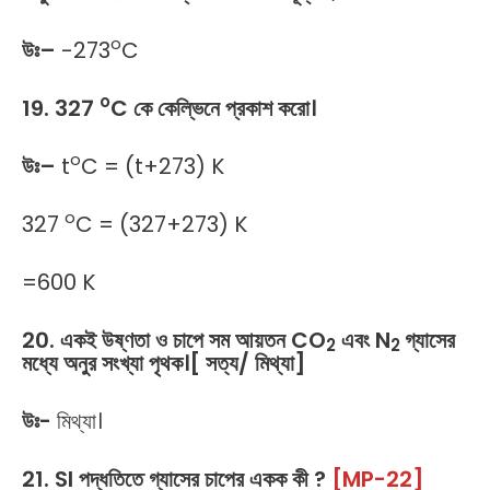
o
উঃ
–
-273
C
o
19. 327
C কে কেল্ভিনে প্রকাশ করো।
o
উঃ
–
t
C = (t+273) K
o
327
C = (327+273) K
=600 K
20. একই উষ্ণতা ও চাপে সম আয়তন CO
এবং N
গ্যাসের
2
2
মধ্যে অনুর সংখ্যা পৃথক।[ সত্য/ মিথ্যা]
উঃ-
মিথ্যা।
21. SI পদ্ধতিতে গ্যাসের চাপের একক কী ?
[MP-22]