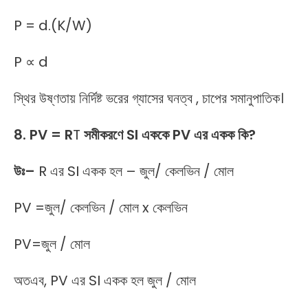
P = d.(K/W)
P ∝ d
স্থির উষ্ণতায় নির্দিষ্ট ভরের গ্যাসের ঘনত্ব , চাপের সমানুপাতিক।
8. PV = R
T
সমীকরণে SI এককে PV এর একক কি?
উঃ
–
R এর SI একক হল – জুল/ কেলভিন / মোল
PV =জুল/ কেলভিন / মোল x কেলভিন
PV=জুল / মোল
অতএব, PV এর SI একক হল জুল / মোল