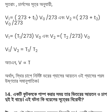
সুতরাং , চার্লসের সূত্র অনুযায়ী,
V
= ( 273 + t
) V
/273 এবং V
=( 273 + t
)
1
1
0
2
2
V
/273
0
V
= (T
/273) V
এবং V
=( T
/273) V
1
1
0
2
2
0
V
/ V
= T
/ T
1
2
1
2
অতএব, V ∝ T
অর্থাৎ, স্থির চাপে নির্দিষ্ট ভরের গ্যাসের আয়তন ওই গ্যাসের পরম
উষ্ণতার সমানুপাতিক।
14. একটি ফুটবলকে পাম্প করার সময় তার ভিতরের আয়তন ও চাপ
দুই ই বাড়ে। এই ঘটনা কি বয়েলের সূত্রের বিরোধী?