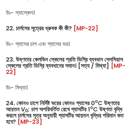
উঃ- প্যাস্কেল।
22. চার্লসের সূত্রের ধ্রুবক কী কী?
[MP-22]
উঃ- গ্যাসের চাপ এবং গ্যাসের ভর।
23. উষ্ণতার কেলভিন স্কেলের প্রতি ডিগ্রি ব্যবধান সেলসিয়াস
স্কেলের প্রতি ডিগ্রি ব্যবধানের সমান। [সত্য / মিথ্যা]
[MP-
22]
উঃ- মিথ্যা।
o
24. কোনও চাপে নির্দিষ্ট ভরের কোনও গ্যাসের 0
C উষ্ণতায়
o
আয়তন V
; চাপ অপরিবর্তিত রেখে গ্যাসটির 1
C উষ্ণতা বৃদ্ধি
0
করলে চার্লসের সূত্র অনুযায়ী গ্যাসটির আয়তন বৃদ্ধির পরিমান কত
হবে?
[MP-23]