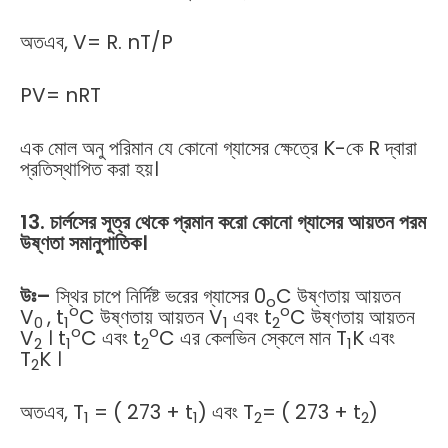
অতএব, V= R. nT/P
PV= nRT
এক মোল অনু পরিমান যে কোনো গ্যাসের ক্ষেত্রে K-কে R দ্বারা
প্রতিস্থাপিত করা হয়।
13. চার্লসের সূত্র থেকে প্রমান করো কোনো গ্যাসের আয়তন পরম
উষ্ণতা সমানুপাতিক।
উঃ
–
স্থির চাপে নির্দিষ্ট ভরের গ্যাসের 0
C উষ্ণতায় আয়তন
o
o
o
V
, t
C উষ্ণতায় আয়তন V
এবং t
C উষ্ণতায় আয়তন
0
1
1
2
o
o
V
। t
C এবং t
C এর কেলভিন স্কেলে মান T
K এবং
2
1
2
1
T
K ।
2
অতএব, T
= ( 273 + t
) এবং T
= ( 273 + t
)
1
1
2
2