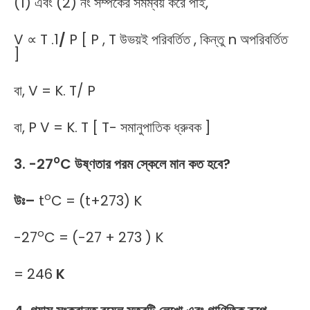
(1) এবং (2) নং সম্পর্কের সমম্বয় করে পাই,
V ∝ T .1
/
P [ P , T উভয়ই পরিবর্তিত , কিন্তু n অপরিবর্তিত
]
বা, V = K. T/ P
বা, P V = K. T [ T- সমানুপাতিক ধ্রুবক ]
o
3. -27
C উষ্ণতার পরম স্কেলে মান কত হবে?
o
উঃ
–
t
C = (t+273) K
o
-27
C = (-27 + 273 ) K
= 246
K