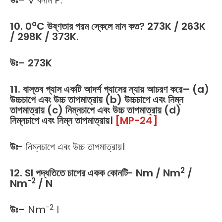
উঃ
–
V বনাম P.
o
10. 0
C উষ্ণতার পরম স্কেলে মান কত? 273K / 263K
/ 298K / 373K.
উঃ
– 273K
11.
বাস্তব গ্যাস একটি আদর্শ গ্যাসের ন্যায় আচরণ করে
– (a)
উচ্চচাপে এবং উচ্চ তাপমাত্রায় (b) উচ্চচাপে এবং নিম্ন
তাপমাত্রায় (c) নিম্নচাপে এবং উচ্চ তাপমাত্রায় (d)
নিম্নচাপে এবং নিম্ন তাপমাত্রায়।
[MP-24]
উঃ-
নিম্নচাপে এবং উচ্চ তাপমাত্রায়।
2
12. SI পদ্ধতিতে চাপের একক কোনটি- Nm / Nm
/
-2
Nm
/ N
-2
উঃ
–
Nm
।