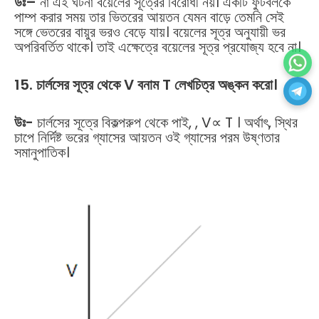
উঃ
–
না এই ঘটনা বয়েলের সূত্রের বিরোধী নয়। একটি ফুটবলকে
পাম্প করার সময় তার ভিতরের আয়তন যেমন বাড়ে তেমনি সেই
সঙ্গে ভেতরের বায়ুর ভরও বেড়ে যায়। বয়েলের সূত্র অনুযায়ী ভর
অপরিবর্তিত থাকে। তাই এক্ষেত্রে বয়েলের সূত্র প্রযোজ্য হবে না।
15. চার্লসের সূত্র থেকে V বনাম T লেখচিত্র অঙ্কন করো।
উঃ-
চার্লসের সূত্রে বিকল্পরুপ থেকে পাই, , V∝ T । অর্থাৎ, স্থির
চাপে নির্দিষ্ট ভরের গ্যাসের আয়তন ওই গ্যাসের পরম উষ্ণতার
সমানুপাতিক।