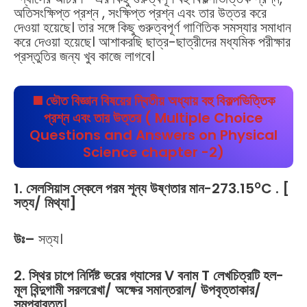
অতিসংক্ষিপ্ত প্রশ্ন , সংক্ষিপ্ত প্রশ্ন এবং তার উত্তর করে
দেওয়া হয়েছে। তার সঙ্গে কিছু গুরুত্বপূর্ণ গাণিতিক সমস্যার সমাধান
করে দেওয়া হয়েছে। আশাকরছি ছাত্র-ছাত্রীদের মধ্যমিক পরীক্ষার
প্রস্তুতির জন্য খুব কাজে লাগবে।
◼️ ভৌত বিজ্ঞান বিষয়ের
দ্বিতীয় অধ্যায়
বহু বিকল্পভিত্তিক
প্রশ্ন এবং তার উত্তর ( Multiple Choice
Questions and Answers on Physical
Science chapter -2)
o
1. সেলসিয়াস স্কেলে পরম শূন্য উষ্ণতার মান-273.15
C . [
সত্য/ মিথ্যা]
উঃ
–
সত্য।
2. স্থির চাপে নির্দিষ্ট ভরের গ্যাসের V বনাম T লেখচিত্রটি হল-
মূল বিন্দুগামী সরলরেখা/ অক্ষের সমান্তরাল/ উপবৃত্তাকার/
সমপরাবৃত্ত।