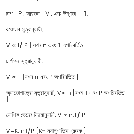
চাপ= P , আয়তন= V , এবং উষ্ণতা = T,
বয়েলের সূত্রানুযায়ী,
V ∝ 1
/
P [ যখন n এবং T অপরিবর্তিত ]
চার্লসের সূত্রানুযায়ী,
V ∝ T [যখন n এবং P অপরিবর্তিত ]
অ্যাভোগাড্রো সূত্রানুযায়ী, V∝ n [যখন T এবং P অপরিবর্তিত
]
যৌগিক ভেদের নিয়মানুযায়ী, V ∝ n.T
/
P
V=K. nT/P [K- সমানুপাতিক ধ্রুবক ]