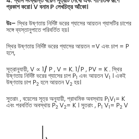
4. গ্যাস সংক্রান্ত বয়েল সূত্রটি লেখো এবং গাণিতিক রূপে
প্রকাশ করো। V বনাম P লেখচিত্র আঁকো।
উঃ
–
স্থির উষ্ণতায় নির্দিষ্ট ভরের গ্যাসের আয়তন গ্যাসটির চাপের
সঙ্গে ব্যস্তানুপাতে পরিবর্তিত হয়।
স্থির উষ্ণতায় নির্দিষ্ট ভরের গ্যাসের আয়তন =V এবং চাপ = P
হলে,
সূত্রানুযায়ী, V ∝ 1
/
P , V = K. 1/P , PV = K . স্থির
উষ্ণতায় নির্দিষ্ট ভরের গ্যাসের চাপ P
এবং আয়তন V
। একই
1
1
উষ্ণতায় চাপ P
হলে আয়তন V
হয়।
2
2
সুতরাং , বয়েলের সূত্র অনুযায়ী, প্রাথমিক অবস্থায় P
V
= K
1
1
এবং পরবর্তিত অবস্থায় P
V
= K । সুতরাং , P
V
= P
V
2
2
1
1
2