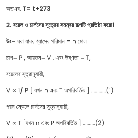
অতএব,
T= t+273
2. বয়েল ও চার্লসের সূত্রের সমম্বয় রূপটি প্রতিষ্ঠা করো।
উঃ
–
ধরা যাক, গ্যাসের পরিমান = n মোল
চাপ= P , আয়তন= V , এবং উষ্ণতা = T,
বয়েলের সূত্রানুযায়ী,
V ∝ 1
/
P [ যখন n এবং T অপরিবর্তিত ] …………(1)
পরম স্কেলে চার্লসের সূত্রানুযায়ী,
V ∝ T [যখন n এবং P অপরিবর্তিত ] ……….(2)