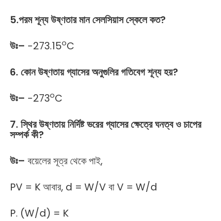
5.পরম শূন্য উষ্ণতার মান সেলসিয়াস স্কেলে কত?
o
উঃ
–
-273.15
C
6. কোন উষ্ণতায় গ্যাসের অনুগুলির গতিবেগ শূন্য হয়?
o
উঃ
–
-273
C
7. স্থির উষ্ণতায় নির্দিষ্ট ভরের গ্যাসের ক্ষেত্রে ঘনত্ব ও চাপের
সম্পর্ক কী?
উঃ
–
বয়েলের সূত্র থেকে পাই,
PV = K আবার, d = W/V বা V = W/d
P. (W/d) = K