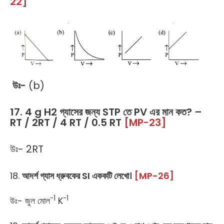
22]
উঃ-
(b)
17. 4 g H2 গ্যাসের জন্য STP তে PV এর মান কত? –
RT / 2RT / 4 RT / 0.5 RT
[MP-23]
উঃ- 2RT
18.
আদর্শ গ্যাস ধ্রুবকের SI এককটি লেখো।
[MP-26]
-1
-1
উঃ- জুল মোল
K