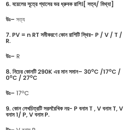
6. বয়েলের সূত্রে গ্যাসের ভর ধ্রুবক রাশি।[ সত্য/ মিথ্যা]
উঃ
–
সত্য
7. PV = n RT সমীকরণে কোন রাশিটি স্থির- P / V / T /
R.
উঃ
–
R
o
o
8. নিচের কোনটি 290K এর মান সমান– 30
C /17
C /
o
o
0
C / 27
C
o
উঃ
–
17
C
9. কোন লেখচিত্রটি সরলরৈখিক নয়- P বনাম T , V বনাম T, V
বনাম 1/ P, V বনাম P.