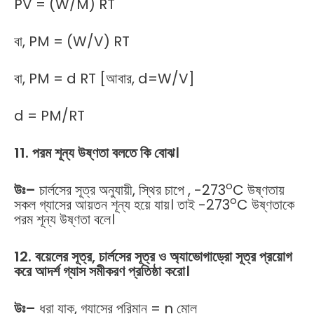
PV = (W/M) RT
বা, PM = (W/V) RT
বা, PM = d RT [আবার, d=W/V]
d = PM/RT
11. পরম শূন্য উষ্ণতা বলতে কি বোঝ।
o
উঃ
–
চার্লসের সূত্র অনুযায়ী, স্থির চাপে , -273
C উষ্ণতায়
o
সকল গ্যাসের আয়তন শূন্য হয়ে যায়। তাই -273
C উষ্ণতাকে
পরম শূন্য উষ্ণতা বলে।
12. বয়েলের সূত্র, চার্লসের সূত্র ও অ্যাভোগাড্রো সূত্র প্রয়োগ
করে আদর্শ গ্যাস সমীকরণ প্রতিষ্ঠা করো।
উঃ
–
ধরা যাক, গ্যাসের পরিমান = n মোল