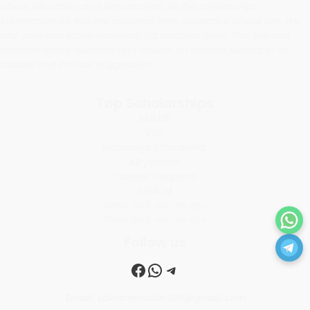
about Education and Scholarships. All the scholarships
information on this site collected from respective official site. We
also provides some important Educational news. This site also
describe about question and answer on science subject of all
classes and provide suggestions.
Top Scholarships
NMMSE
VSO
Nabannya Scholarship
Aikyashree
Taruner Swapana
SVMCM
জিনিয়ার বিজ্ঞানী কন্যা মেধা বৃত্তি
সিনিয়ার বিজ্ঞানী কন্যা মেধা বৃত্তি
Follow us
Facebook
WhatsApp
Telegram
Email: sciencemaster286@gmail.com