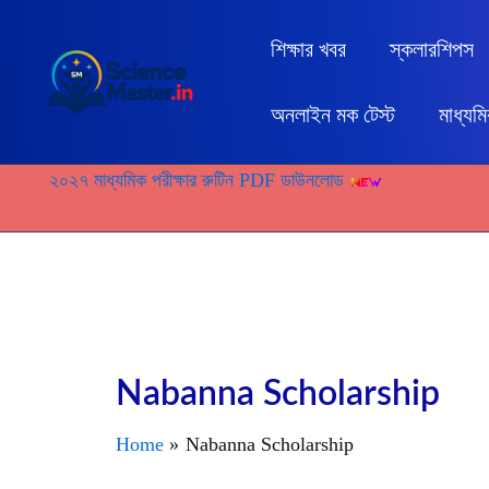
Skip
to
শিক্ষার খবর
স্কলারশিপস
content
অনলাইন মক টেস্ট
মাধ্যম
২০২৭ মাধ্যমিক পরীক্ষার রুটিন PDF ডাউনলোড
Nabanna Scholarship
Home
Nabanna Scholarship