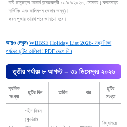
কবি ভানুভক্ত আচার্য জন্মজয়ন্তী ১৩/০৭/২০২৬, সোমবার (কেবলমাত্র
দার্জিলিং এবং কালিমপম জেলার জন্য)।
করম পূজার তারিখ পরে জানানো হবে।
আরও দেখুনঃ
WBBSE Holiday List 2026- মধ্যশিক্ষা
পর্ষদের ছুটির তালিকা! PDF দেখে নিন
তৃতীয় পর্যায়ঃ ৮ আগস্ট – ৩১ ডিসেম্বর ২০২৬
ক্রমিক
ছুটির
ছুটির দিন
তারিখ
বার
সংখ্যা
সংখ্যা
শহীদ দিবস
(ক্ষুদিরাম
বিদ্যালয়ে