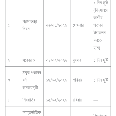
১ দিন ছুটি
(বিদ্যালয়ে
জাতীয়
প্রজাতন্ত্র
৫
২৬/০১/২০২৬
সোমবার
পতাকা
দিবস
উত্তলন
করতে
হবে)
৬
সবেবরাত
০৪/০২/২০২৬
বুধবার
১ দিন ছুটি
ঠাকুর পঞ্চানন
৭
বর্মা
১৪/০২/২০২৬
শনিবার
১ দিন ছুটি
জন্মজয়ন্তী
৮
শিবরাত্রি
১৫/০২/২০২৬
রবিবার
—
আন্তর্জাতিক
বিদ্যালয়ে