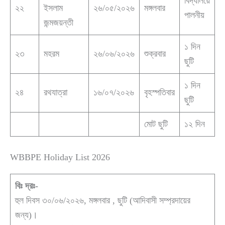
বিদ্যালয়ে
২২
ইসলাম
২৬/০৫/২০২৬
মঙ্গলবার
পালনীয়
জন্মজয়ন্তী
১ দিন
২৩
মহরম
২৬/০৬/২০২৬
শুক্রবার
ছুটি
১ দিন
২৪
রথযাত্রা
১৬/০৭/২০২৬
বৃহস্পতিবার
ছুটি
মোট ছুটি
১২ দিন
WBBPE Holiday List 2026
বিঃ দ্রঃ-
হুল দিবস ৩০/০৬/২০২৬, মঙ্গলবার , ছুটি (আদিবাসী সম্প্রদায়ের
জন্য)।