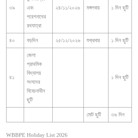
৩৯
এবং
২৪/১১/২০২৬
মঙ্গলবার
১ দিন ছুটি
পরেশনাথের
রথযাত্রা
৪০
বড়দিন
২৫/১২/২০২৬
শুক্রবার
১ দিন ছুটি
জেলা
প্রাথমিক
বিদ্যালয়
৪১
১ দিন ছুটি
সংসদের
বিবেচনাধীন
ছুটি
মোট ছুটি
৩৬ দিন
WBBPE Holiday List 2026