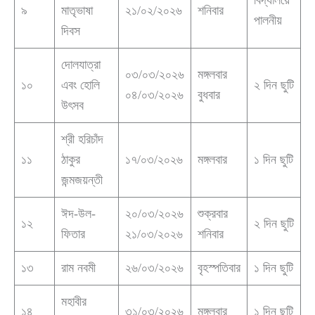
৯
মাতৃভাষা
২১/০২/২০২৬
শনিবার
পালনীয়
দিবস
দোলযাত্রা
০৩/০৩/২০২৬
মঙ্গলবার
১০
এবং হোলি
২ দিন ছুটি
০৪/০৩/২০২৬
বুধবার
উৎসব
শ্রী হরিচাঁদ
১১
ঠাকুর
১৭/০৩/২০২৬
মঙ্গলবার
১ দিন ছুটি
জন্মজয়ন্তী
ঈদ-উল-
২০/০৩/২০২৬
শুক্রবার
১২
২ দিন ছুটি
ফিতার
২১/০৩/২০২৬
শনিবার
১৩
রাম নবমী
২৬/০৩/২০২৬
বৃহস্পতিবার
১ দিন ছুটি
মহাবীর
১৪
৩১/০৩/২০২৬
মঙ্গলবার
১ দিন ছুটি