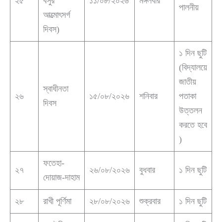
২৫
বসুর
১১/০৮/২০২৬
মঙ্গলবার
পালনীয়
আত্মোৎসর্গ
দিবস)
১ দিন ছুটি
(বিদ্যালয়ে
জাতীয়
স্বাধীনতা
২৬
১৫/০৮/২০২৬
শনিবার
পতাকা
দিবস
উত্তলন
করতে হবে
)
ফতেহা-
২৭
২৬/০৮/২০২৬
বুধবার
১ দিন ছুটি
দোয়াজ-দাহাম
২৮
রাখী পূর্ণিমা
২৮/০৮/২০২৬
শুক্রবার
১ দিন ছুটি