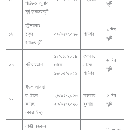
পণ্ডিত রঘুনাথ
ছুটি
মূর্মু জন্মজয়ন্তী
রবীন্দ্রনাথ
১ দিন
১৯
ঠাকুর
০৯/০৫/২০২৬
শনিবার
ছুটি
জন্মজয়ন্তী
১১/০৫/২০২৬
সোমবার
৬ দিন
২০
গ্রীষ্মাবকাশ
থেকে
থেকে
ছুটি
১৬/০৫/২০২৬
শনিবার
ঈদুল আযহা
বা ঈদুল
২৬/০৫/২০২৬
মঙ্গলবার
২ দিন
২১
আদহা
২৭/০৫/২০২৬
বুধবার
ছুটি
(বকর-ঈদ)
কাজী নজরুল