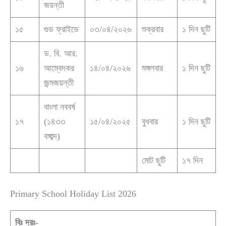
জয়ন্তী
১৫
গুড ফ্রাইডে
০৩/০৪/২০২৬
শুক্রবার
১ দিন ছুটি
ড. বি. আর.
১৬
আম্বেদকর
১৪/০৪/২০২৬
মঙ্গলবার
১ দিন ছুটি
জন্মজয়ন্তী
বাংলা নববর্ষ
১৭
(১৪৩৩
১৫/০৪/২০২৫
বুধবার
১ দিন ছুটি
বঙ্গাব্দ)
মোট ছুটি
১৭ দিন
Primary School Holiday List 2026
বিঃ দ্রঃ-