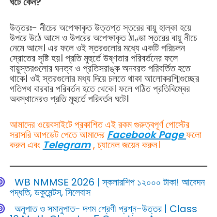
ঘটে কেন?
উত্তরঃ- নীচের অপেক্ষাকৃত উত্তপ্ত স্তরের বায়ু হাল্কা হয়ে
উপরে উঠে আসে ও উপরের অপেক্ষাকৃত ঠাণ্ডা স্তরের বায়ু নীচে
নেমে আসে। এর ফলে ওই স্তরগুলোর মধ্যে একটি পরিচলন
স্রোতের সৃষ্টি হয়। প্রতি মুহুর্তে উষ্ণতার পরিবর্তনের ফলে
বায়ুস্তরগুলোর ঘনত্ব ও প্রতিসরাঙ্ক অনবরত পরিবর্তিত হতে
থাকে। ওই স্তরগুলোর মধ্য দিয়ে চলতে থাকা আলোকরশ্মিগুচ্ছের
গতিপথ বারবার পরিবর্তন হতে থেকে। ফলে গঠিত প্রতিবিম্বের
অবস্থানেরও প্রতি মুহুর্তে পরিবর্তন ঘটে।
আমাদের ওয়েবসাইটে প্রকাশিত এই রকম গুরুত্বপূর্ণ পোস্টের
সরাসরি আপডেট পেতে আমাদের
Facebook Page
ফলো
করুন এবং
Telegram
, চ্যানেল জয়েন করুন।
WB NMMSE 2026 | স্কলারশিপ ১২০০০ টাকা! আবেদন
পদ্ধতি, ডকুমেন্টস, সিলেবাস
অনুপাত ও সমানুপাত- দশম শ্রেণী প্রশ্ন-উত্তর | Class