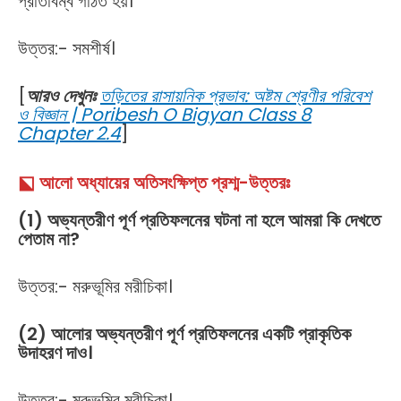
প্রতিবিম্ব গঠিত হয়।
উত্তর:- সমশীর্ষ।
[
আরও দেখুনঃ
তড়িতের রাসায়নিক প্রভাব: অষ্টম শ্রেণীর পরিবেশ
ও বিজ্ঞান | Poribesh O Bigyan Class 8
Chapter 2.4
]
⬕ আলো অধ্যায়ের অতিসংক্ষিপ্ত প্রশ্ম-উত্তরঃ
(1) অভ্যন্তরীণ পূর্ণ প্রতিফলনের ঘটনা না হলে আমরা কি দেখতে
পেতাম না?
উত্তর:- মরুভূমির মরীচিকা।
(2) আলোর অভ্যন্তরীণ পূর্ণ প্রতিফলনের একটি প্রাকৃতিক
উদাহরণ দাও।
উত্তর:- মরুভূমির মরীচিকা।