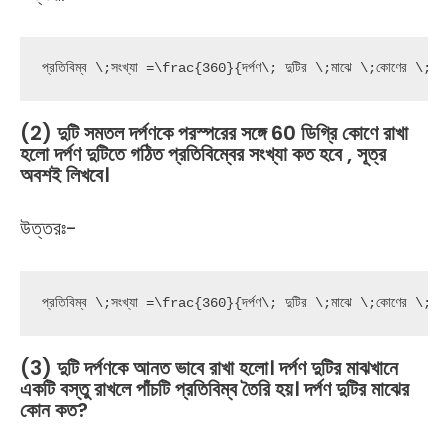
প্রতিবিম্ব \;সংখ্যা =\frac{360}{দর্পণ\; দুটির \;মাঝে \;কোণের
(2) দুটি সমতল দর্পণকে পরস্পরের সঙ্গে 60 ডিগ্রি কোণে রাখা
হলো দর্পণ দুটিতে গঠিত প্রতিবিম্বের সংখ্যা কত হবে , সূত্র
অবশই লিখবে।
উত্তরঃ-
প্রতিবিম্ব \;সংখ্যা =\frac{360}{দর্পণ\; দুটির \;মাঝে \;কোণের
(3) দুটি দর্পণকে আনত ভাবে রাখা হলো। দর্পণ দুটির মাঝখানে
একটি বস্তু রাখলে পাঁচটি প্রতিবিম্ব তৈরি হয়। দর্পণ দুটির মাঝের
কোন কত?