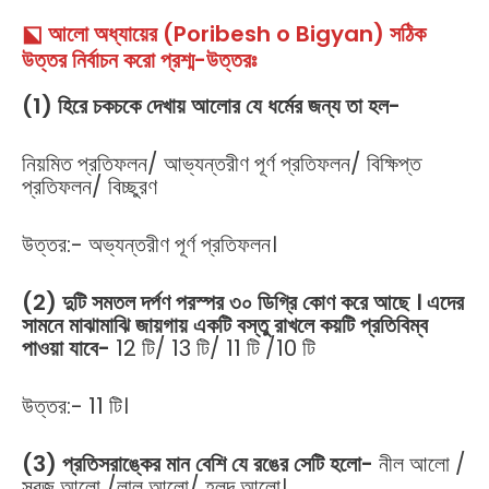
⬕ আলো অধ্যায়ের (Poribesh o Bigyan) সঠিক
উত্তর নির্বাচন করো প্রশ্ম-উত্তরঃ
(1) হিরে চকচকে দেখায় আলোর যে ধর্মের জন্য তা হল-
নিয়মিত প্রতিফলন/ আভ্যন্তরীণ পূর্ণ প্রতিফলন/ বিক্ষিপ্ত
প্রতিফলন/ বিচ্ছুরণ
উত্তর:- অভ্যন্তরীণ পূর্ণ প্রতিফলন।
(2) দুটি সমতল দর্পণ পরস্পর ৩০ ডিগ্রি কোণ করে আছে । এদের
সামনে মাঝামাঝি জায়গায় একটি বস্তু রাখলে কয়টি প্রতিবিম্ব
পাওয়া যাবে-
12 টি/ 13 টি/ 11 টি /10 টি
উত্তর:- 11 টি।
(3) প্রতিসরাঙ্কের মান বেশি যে রঙের সেটি হলো-
নীল আলো /
সবুজ আলো /লাল আলো/ হলুদ আলো।