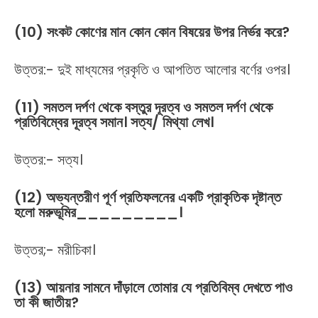
(10) সংকট কোণের মান কোন কোন বিষয়ের উপর নির্ভর করে?
উত্তর:- দুই মাধ্যমের প্রকৃতি ও আপতিত আলোর বর্ণের ওপর।
(11) সমতল দর্পণ থেকে বস্তুর দূরত্ব ও সমতল দর্পণ থেকে
প্রতিবিম্বের দূরত্ব সমান। সত্য/ মিথ্যা লেখ।
উত্তর:- সত্য।
(12) অভ্যন্তরীণ পূর্ণ প্রতিফলনের একটি প্রাকৃতিক দৃষ্টান্ত
হলো মরুভূমির_________।
উত্তর;- মরীচিকা।
(13) আয়নার সামনে দাঁড়ালে তোমার যে প্রতিবিম্ব দেখতে পাও
তা কী জাতীয়?