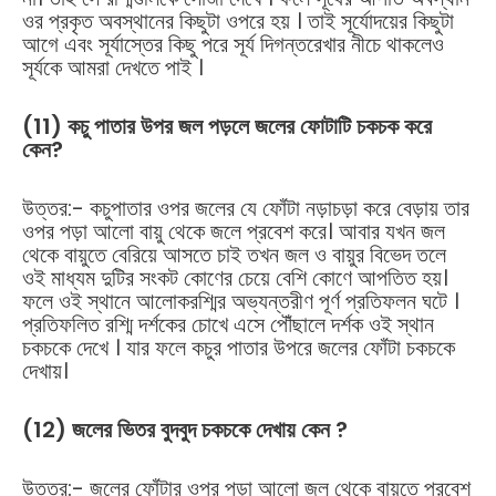
ওর প্রকৃত অবস্থানের কিছুটা ওপরে হয় । তাই সূর্যোদয়ের কিছুটা
আগে এবং সূর্যাস্তের কিছু পরে সূর্য দিগন্তরেখার নীচে থাকলেও
সূর্যকে আমরা দেখতে পাই ।
(11) কচু পাতার উপর জল পড়লে জলের ফোটাটি চকচক করে
কেন?
উত্তর:- কচুপাতার ওপর জলের যে ফোঁটা নড়াচড়া করে বেড়ায় তার
ওপর পড়া আলো বায়ু থেকে জলে প্রবেশ করে। আবার যখন জল
থেকে বায়ুতে বেরিয়ে আসতে চাই তখন জল ও বায়ুর বিভেদ তলে
ওই মাধ্যম দুটির সংকট কোণের চেয়ে বেশি কোণে আপতিত হয়।
ফলে ওই স্থানে আলোকরশ্মির অভ্যন্তরীণ পূর্ণ প্রতিফলন ঘটে ।
প্রতিফলিত রশ্মি দর্শকের চোখে এসে পৌঁছালে দর্শক ওই স্থান
চকচকে দেখে । যার ফলে কচুর পাতার উপরে জলের ফোঁটা চকচকে
দেখায়।
(12) জলের ভিতর বুদবুদ চকচকে দেখায় কেন ?
উত্তর:- জলের ফোঁটার ওপর পড়া আলো জল থেকে বায়ুতে প্রবেশ