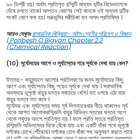
৯০ ডিগ্রী হয়। অর্থাৎ প্রতিসৃত রশ্মিটি মাধ্যম দুটির বিভেদতলকে
ঘেঁষে চলতে থাকে। আপতন কোণের সেই মানকে ওই মাধ্যম দুটির
সংকট কোণ বলা হয়। মরুভূমির মরীচিকা হল অসদ প্রতিবিম্ব ।
আরও দেখুনঃ
রাসায়নিক বিক্রিয়া- অষ্টম শ্রেণীর পরিবেশ ও বিজ্ঞান
| Poribesh O Bigyan Chapter 2.3
(Chemical Reaction)
(10) সূর্যোদয়ের আগে ও সূর্যাস্তের পরে সূর্যকে দেখা যায় কেন?
উত্তর:- বায়ুমন্ডলে আলোর প্রতিসরণের জন্য সূর্যোদয়ের কিছু
আগে এবং সূর্যাস্তের কিছু পরেও সূর্যকে দেখা যায় । স্বাভাবিক
অবস্থায় ভূপৃষ্ঠে বায়ুর ঘনত্ব সবচেয়ে বেশি। যত ওপরে ওঠা যায়
বায়ুর ঘনত্ব তত কমে ।
সূর্যোদয় এবং সূর্যাস্তের সময় সূর্য দিগন্তরেখার নীচে থাকলেও সূর্য
থেকে আগত আলোকরশ্মিগুলি বায়ুর বিভিন্ন স্তরের ঘনতর অংশ
থেকে লঘুতর অংশে প্রতিসৃত হয় । ফলে প্রতি স্তরে প্রতিসৃত
রশ্মিগুলি অভিলম্বের দিকে বেঁকে যায় এবং একটি বাঁকা পথে ভূপৃষ্ঠে
দর্শকের চোখে পৌঁছোয়। দর্শকের চোখ বাঁকা পথ অনুসরণ করতে পারে
না। তাই সে রশ্মিগুলিকে সোজা দেখে । ফলে সূর্যের আপাত অবস্থান