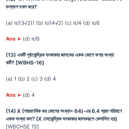
ভগ্নাংশ দখল করে?
(a) π/(3√2)) (b) π/(4√2) (c) π/4 (d) π/6
Ans
➤
(d) π/6
(13) একটি পৃষ্ঠকেন্দ্রিক ঘনকাকার জালকের একক কোশে কণার সংখ্যা
কটি? [WBHS-16]
(a) 1 (b) 2 (c) 3 (d) 4
Ans
➤
(d) 4
(14) X (পারমাণবিক ভর কোশের সংখ্যা= 64)-এর 6.4 গ্রাম পরিমাণে
একক সংখ্যা কত? (X দেহকেন্দ্রিক ঘনকাকার জালকরূপে কেলাসিত হয়)
[WBCHSE 15]