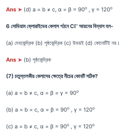
o
o
Ans
➤
(d) a = b ≠ c, α = β = 90
, γ = 120
–
6 সোডিয়াম ক্লোরাইডের কেলাস গঠনে CI
আয়নের বিন্যাস হল-
(a) দেহকেন্দ্রিক (b) পৃষ্ঠকেন্দ্রিক (c) উভয়ই (d) কোনোটিই নয়।
Ans
➤
(b) পৃষ্ঠকেন্দ্রিক
(7) চতুস্তলকীয় কেলাসের ক্ষেত্রে নীচের কোনটি সঠিক?
o
(a) a = b ≠ c, α = β = γ = 90
o
o
(b) a = b = c, α = β = 90
, γ = 120
o
o
(c) a = b ≠ c, α = β = 90
, γ = 120