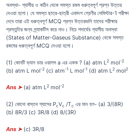
অবস্থা- গ্যাসীয় ও কঠিন থেকে সমস্ত রকম গুরুত্বপূর্ণ প্রশ্ন উত্তর
দেওয়া হলো। যে সমস্ত ছাত্র-ছাত্রী একাদশ শ্রেণীর সেমিস্টার-1 পরীক্ষা
দেবে তারা এই গুরুত্বপূর্ণ MCQ প্রশ্ন উত্তরগুলি তাদের পরীক্ষার
প্রস্তুতির জন্য প্র্যাকটিস করে নাও। নিচে পদার্থের গ্যাসীয় অবস্থা
(States of Matter-Gaseus Substance) থেকে সমস্ত
রকমের গুরুত্বপূর্ণ MCQ দেওয়া হলো।
2
-2
(1) কোনটি ভ্যান ডার ওয়ালস a এর একক ? (a) atm L
mol
-2
-1
-1
2
2
(b) atm L mol
(c) atm
L mol
(d) atm L
mol
2
-2
Ans
➤
(a) atm L
mol
(2) কোনো বাস্তব গ্যাসের P
V
/T
এর মান হল- (a) 3/(8R)
c
c
c
(b) 8R/3 (c) 3R/8 (d) 8/(3R)
Ans
➤
(c) 3R/8