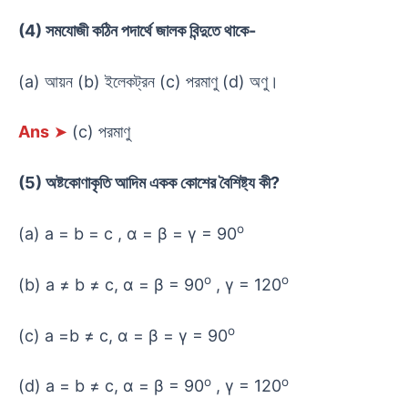
(4) সমযোজী কঠিন পদার্থে জালক বিন্দুতে থাকে-
(a) আয়ন (b) ইলেকট্রন (c) পরমাণু (d) অণু।
Ans
➤
(c) পরমাণু
(5) অষ্টকোণাকৃতি আদিম একক কোশের বৈশিষ্ট্য কী?
o
(a) a = b = c , α = β = γ = 90
o
o
(b) a ≠ b ≠ c, α = β = 90
, γ = 120
o
(c) a =b ≠ c, α = β = γ = 90
o
o
(d) a = b ≠ c, α = β = 90
, γ = 120