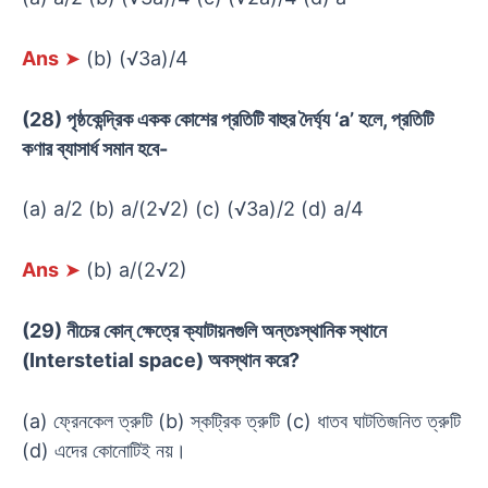
Ans
➤
(b) (√3a)/4
(28) পৃষ্ঠকেন্দ্রিক একক কোশের প্রতিটি বাহুর দৈর্ঘ্য ‘a’ হলে, প্রতিটি
কণার ব্যাসার্ধ সমান হবে-
(a) a/2 (b) a/(2√2) (c) (√3a)/2 (d) a/4
Ans
➤
(b) a/(2√2)
(29) নীচের কোন্ ক্ষেত্রে ক্যাটায়নগুলি অন্তঃস্থানিক স্থানে
(Interstetial space) অবস্থান করে?
(a) ফ্রেনকেল ত্রুটি (b) স্কট্রিক ত্রুটি (c) ধাতব ঘাটতিজনিত ত্রুটি
(d) এদের কোনোটিই নয়।