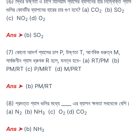
(6) স্থির উষ্ণতা ও চাপে হিলিয়াম গ্যাসের ব্যাপনের হার নিম্নোক্ত গ্যাস
গুলির কোনটির ব্যাপনের হারের চার গুণ হবে? (a) CO
(b) SO
2
2
(c) NO
(d) O
2
2
Ans
➤
(b) SO
2
(7) কোনো আদর্শ গ্যাসের চাপ P, উষ্ণতা T, আণবিক গুরুত্ব M,
সার্বজনীন গ্যাস ধ্রুবক R হলে, ঘনত্ব হবে- (a) RT/PM (b)
PM/RT (c) P/MRT (d) M/PRT
Ans
➤
(b) PM/RT
(8) প্রদত্ত গ্যাস গুলির মধ্যে ____ এর ব্যাপন ক্ষমতা সবথেকে বেশি।
(a) N
(b) NH
(c) O
(d) CO
2
3
2
2
Ans
➤
(b) NH
3