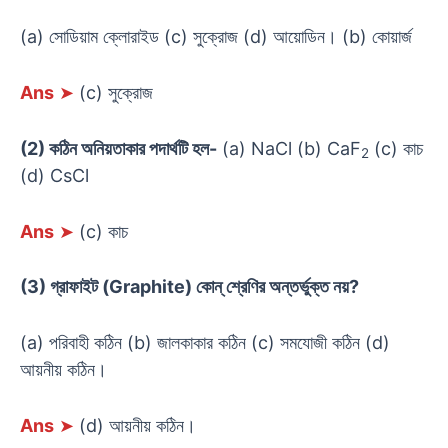
(a) সোডিয়াম ক্লোরাইড (c) সুক্রোজ (d) আয়োডিন। (b) কোয়ার্জ
Ans
➤
(c) সুক্রোজ
(2) কঠিন অনিয়তাকার পদার্থটি হল-
(a) NaCl (b) CaF
(c) কাচ
2
(d) CsCl
Ans
➤
(c) কাচ
(3) গ্রাফাইট (Graphite) কোন্ শ্রেণির অন্তর্ভুক্ত নয়?
(a) পরিবাহী কঠিন (b) জালকাকার কঠিন (c) সমযোজী কঠিন (d)
আয়নীয় কঠিন।
Ans
➤
(d) আয়নীয় কঠিন।