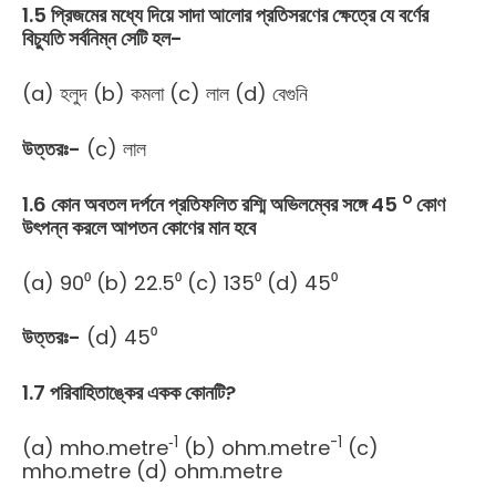
1.5 প্রিজমের মধ্যে দিয়ে সাদা আলোর প্রতিসরণের ক্ষেত্রে যে বর্ণের
বিচ্যুতি সর্বনিম্ন সেটি হল-
(a) হলুদ (b) কমলা (c) লাল (d) বেগুনি
উত্তরঃ-
(c) লাল
o
1.6 কোন অবতল দর্পনে প্রতিফলিত রশ্মি অভিলম্বের সঙ্গে 45
কোণ
উৎপন্ন করলে আপতন কোণের মান হবে
(a) 90⁰ (b) 22.5⁰ (c) 135⁰ (d) 45⁰
উত্তরঃ-
(d) 45⁰
1.7 পরিবাহিতাঙ্কের একক কোনটি?
‐1
-1
(a) mho.metre
(b) ohm.metre
(c)
mho.metre (d) ohm.metre