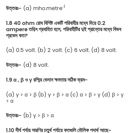
‐1
উত্তরঃ-
(a) mho.metre
1.8 40 ohm রোধ বিশিষ্ট একটি পরিবাহীর মধ্যে দিয়ে 0.2
ampere তড়িৎ প্রবাহিত হলে, পরিবাহীটির দুই প্রান্তের মধ্যে বিভব
প্রভেদ কত?
(a) 0.5 volt. (b) 2 volt. (c) 6 volt. (d) 8 volt.
উত্তরঃ-
(d) 8 volt.
1.9 α , β ও γ রশ্মির ভেদান ক্ষমতার সঠিক ক্রম-
(a) γ > α > β (b) γ > β > α (c) α > β > γ (d) β > γ
> α
উত্তরঃ-
(b) γ > β > α
1.10 দীর্ঘ পর্যায় সারণির চতুর্থ পর্যায়ে কতগুলি মৌলিক পদার্থ আছে-