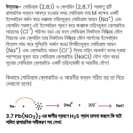
উত্তরঃ-
সোডিয়াম (2,8,1) ও ক্লোরিন (2,8,7) পরমাণু দুটি
রাসায়নিক বন্ধনে আবদ্ধ হওয়ার সময় সোডিয়াম তার M কক্ষের একটি
+
ইলেকট্রন বর্জন করে ধনাত্মক তড়িৎযুক্ত সোডিয়াম আয়ন (Na
) এবং
ক্লোরিন পরমাণু এই ইলেকট্রন গ্রহণ করে ঋণাত্মক তড়িৎযুক্ত ক্লোরাইড
–
আয়নের (Cl
) পরিণত হয়। এর ফলে সোডিয়াম নিকটতম নিষ্ক্রিয় মৌল
নিয়নের এবং ক্লোরিন তার নিকটতম নিষ্ক্রিয় মৌল আর্গনের ইলেকট্রন
বিন্যাস লাভ করে সুস্থিতি অর্জন করে। বিপরীতযুক্ত সোডিয়াম আয়ন
+
–
(Na
) এবং ক্লোরাইড আয়ন (Cl
) স্থির তড়িৎ আকর্ষণ বলের দ্বারা
পরস্পরের যুক্ত হয়ে সোডিয়াম ক্লোরাইড (NaCl) যৌগ গঠন করে।
সুতরাং সোডিয়াম ক্লোরাইড একটি তড়িৎযোজী বা আয়নীয় যৌগ।
কিভাবে সোডিয়াম ক্লোরাইড এ আয়নীয় বন্ধন গঠিত হয় তা নিচে
দেখানো হলো।
3.7 Pb(NO
)
এর জলীয় দ্রবণে H
S গ্যাস চালনা করলে কি ঘটে
3
2
2
সমিত রাসায়নিক সমীকরণ সহ লেখ।