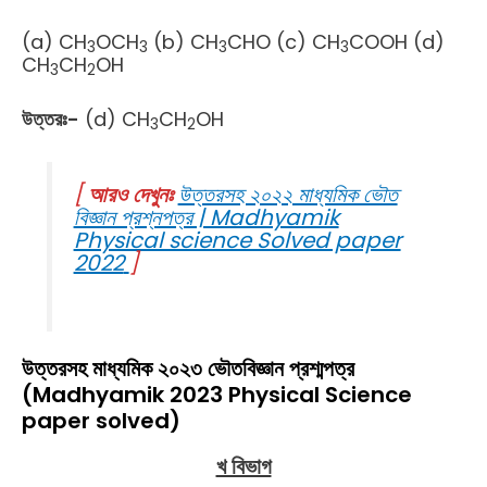
(a) CH
OCH
(b) CH
CHO (c) CH
COOH (d)
3
3
3
3
CH
CH
OH
3
2
উত্তরঃ-
(d) CH
CH
OH
3
2
[
আরও দেখুনঃ
উত্তরসহ ২০২২ মাধ্যমিক ভৌত
বিজ্ঞান প্রশ্নপত্র | Madhyamik
Physical science Solved paper
2022
]
উত্তরসহ মাধ্যমিক ২০২৩ ভৌতবিজ্ঞান প্রশ্মপত্র
(Madhyamik 2023 Physical Science
paper solved)
খ বিভাগ