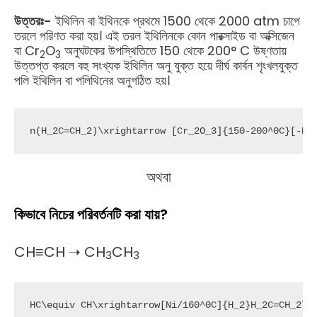
উত্তরঃ-
ইথিলিন বা ইথিনকে প্রথমে 1500 থেকে 2000 atm চাপে
তরলে পরিণত করা হয়। এই তরল ইথিলিনকে কোন পারক্সাইড বা অক্সিজেন
বা Cr
O
অনুঘটকের উপস্থিতিতে 150 থেকে 200° C উষ্ণতায়
2
3
উত্তপ্ত করলে বহু সংখ্যক ইথিলিন অনু যুক্ত হয়ে দীর্ঘ কার্বন শৃংখলযুক্ত
পলি ইথিলিন বা পলিথিনের অনুগঠিত হয়।
n(H_2C=CH_2)\xrightarrow [Cr_2O_3]{150-200^0C}[-H_2C
অথবা
কিভাবে নিচের পরিবর্তনটি করা যায়?
CH≡CH ➝ CH
CH
3
3
HC\equiv CH\xrightarrow[Ni/160^0C]{H_2}H_2C=CH_2\x