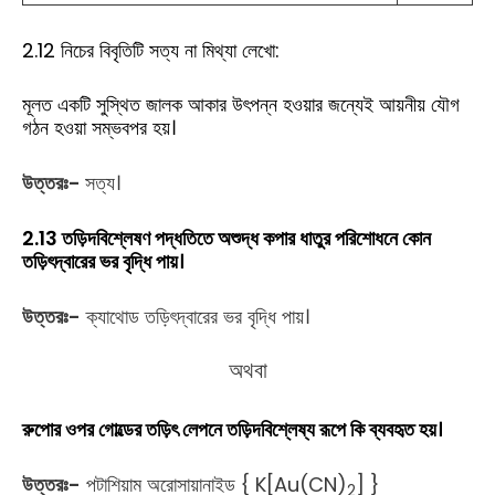
2.12 নিচের বিবৃতিটি সত্য না মিথ্যা লেখো:
মূলত একটি সুস্থিত জালক আকার উৎপন্ন হওয়ার জন্যেই আয়নীয় যৌগ
গঠন হওয়া সম্ভবপর হয়।
উত্তরঃ-
সত্য।
2.13 তড়িদবিশ্লেষণ পদ্ধতিতে অশুদ্ধ কপার ধাতুর পরিশোধনে কোন
তড়িৎদ্বারের ভর বৃদ্ধি পায়।
উত্তরঃ-
ক্যাথোড তড়িৎদ্বারের ভর বৃদ্ধি পায়।
অথবা
রুপোর ওপর গোল্ডের তড়িৎ লেপনে তড়িদবিশ্লেষ্য রূপে কি ব্যবহৃত হয়।
উত্তরঃ-
পটাশিয়াম অরোসায়ানাইড { K[Au(CN)
] }
2