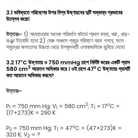
3.1 ভবিষ্যতে পরিবেশের উপর বিশ্ব উষ্ণায়নের দুটি সম্ভাব্য প্রভাবের
উল্লেখ করো।
উত্তরঃ-
1) আবহাওয়ার অনেক পরিবর্তন ঘটবে। প্রবল বন্যা, খরা , ঝড়-
ঝঞ্ঝা ইত্যাদি হবে। 2) মেরু অঞ্চলে প্রচুর পরিমাণে বরফ গলবে, ফলে
সমুদ্রের জলতলের উচ্চতা বেড়ে উপকূলবর্তী এলাকাগুলিকে ডুবিয়ে দেবে।
০
3.2 17
C উষ্ণতায় ও 750 mmHg চাপে নির্দিষ্ট ভরের একটি গ্যাস
3
580 cm
আয়তন অধিকার করে । ওই চাপে 47⁰ C উষ্ণতায় গ্যাসটি
কত আয়তন অধিকার করবে?
উত্তরঃ-
3
o
P
= 750 mm Hg; V
= 580 cm
; T
= 17
C =
1
1
1
(17+273)K = 290 K
o
P
= 750 mm Hg; T
= 47
C = (47+273)K =
2
1
320 K; V
= ?
2