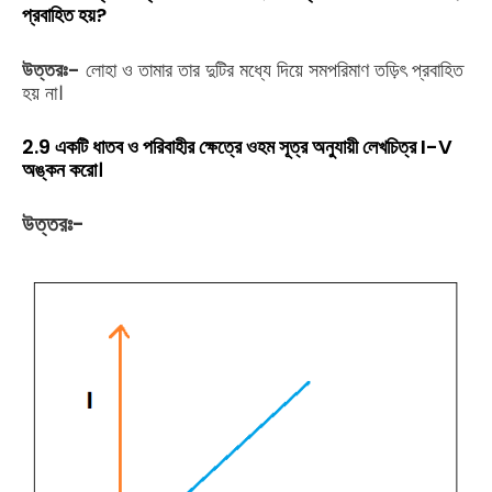
প্রবাহিত হয়?
উত্তরঃ-
লোহা ও তামার তার দুটির মধ্যে দিয়ে সমপরিমাণ তড়িৎ প্রবাহিত
হয় না।
2.9 একটি ধাতব ও পরিবাহীর ক্ষেত্রে ওহম সূত্র অনুযায়ী লেখচিত্র I-V
অঙ্কন করো।
উত্তরঃ-