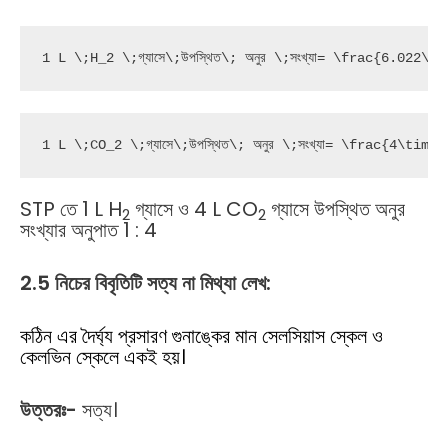
1 L \;H_2 \;গ্যাসে\;উপস্থিত\; অনুর \;সংখ্যা= \frac{6.022\
1 L \;CO_2 \;গ্যাসে\;উপস্থিত\; অনুর \;সংখ্যা= \frac{4\ti
STP তে 1 L H
গ্যাসে ও 4 L CO
গ্যাসে উপস্থিত অনুর
2
2
সংখ্যার অনুপাত 1 : 4
2.5 নিচের বিবৃতিটি সত্য না মিথ্যা লেখ:
কঠিন এর দৈর্ঘ্য প্রসারণ গুনাঙ্কের মান সেলসিয়াস স্কেল ও
কেলভিন স্কেলে একই হয়।
উত্তরঃ-
সত্য।