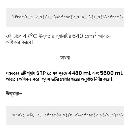
\frac{P_1.V_1}{T_1}=\frac{P_1.V_1}{T_1}\\\frac{750
o
3
ওই চাপে 47
C উষ্ণতায় গ্যাসটির 640 cm
আয়তন
অধিকার করবে।
অথবা
সমভরের দুটি গ্যাস STP তে যথাক্রমে 4480 mL এবং 5600 mL
আয়তন অধিকার করে। গ্যাস দুটির মোলার ভরের অনুপাত নির্ণয় করো।
উত্তরঃ-
আমরা\; জানি, \; \frac{M_1}{M_2}=\frac{V_2}{V_1}\\\frac