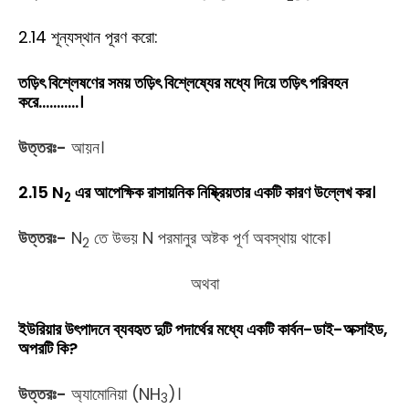
2.14 শূন্যস্থান পূরণ করো:
তড়িৎ বিশ্লেষণের সময় তড়িৎ বিশ্লেষ্যের মধ্যে দিয়ে তড়িৎ পরিবহন
করে………..।
উত্তরঃ-
আয়ন।
2.15 N
এর আপেক্ষিক রাসায়নিক নিষ্ক্রিয়তার একটি কারণ উল্লেখ কর।
2
উত্তরঃ-
N
তে উভয় N পরমানুর অষ্টক পূর্ণ অবস্থায় থাকে।
2
অথবা
ইউরিয়ার উৎপাদনে ব্যবহৃত দুটি পদার্থের মধ্যে একটি কার্বন-ডাই-অক্সাইড,
অপরটি কি?
উত্তরঃ-
অ্যামোনিয়া (NH
)।
3