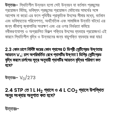
উত্তরঃ-
স্থিতিশীল উন্নয়ন হলো সেই উন্নয়ন যা বর্তমান প্রজন্মের
প্রয়োজন মিটায়, ভবিষ্যৎ প্রজন্মের প্রয়োজন মেটানোর সামর্থের সঙ্গে
আপোষ না করে। এর ফলে পৃথিবীর প্রাকৃতিক উৎসের সীমার মধ্যে, বর্তমান
এবং ভবিষ্যতের পরিবেশগত, অর্থনৈতিক এবং সামাজিক উন্নতি ঘটবে। এর
জন্য জীবাশ্ম জ্বালানির সংরক্ষণ এবং এর ওপর নির্ভরতা কমিয়ে
নবীকরণযোগ্য ও অপ্রচলিত বিকল্প শক্তির উৎসের ব্যবহার প্রয়োজন। এই
কারনে স্থিতিশীল বৃদ্ধি ও উন্নয়নের জন্য বায়ুশক্তি ব্যবহার করা যায়।
2.3 কোন চাপে নির্দিষ্ট ভরের কোন গ্যাসের 0 ডিগ্রী সেন্টিগ্রেড উষ্ণতায়
আয়তন V
; চাপ অপরিবর্তিত রেখে গ্যাসটির উষ্ণতা 1 ডিগ্রি সেন্টিগ্রেড
০
বৃদ্ধি করলে চার্লসের সূত্র অনুযায়ী গ্যাসটির আয়তন বৃদ্ধির পরিমাণ কত
হবে?
উত্তরঃ-
V
/273
0
2.4 STP তে 1 L H
গ্যাসে ও 4 L CO
গ্যাসে উপস্থিত
2
2
অনুর সংখ্যার অনুপাত কত হবে?
উত্তরঃ-