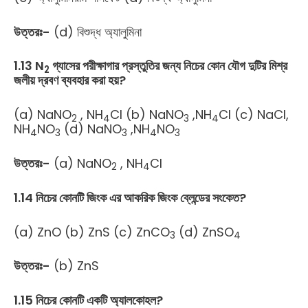
উত্তরঃ-
(d) বিশুদ্ধ অ্যালুমিনা
1.13 N
গ্যাসের পরীক্ষাগার প্রস্তুতির জন্য নিচের কোন যৌগ দুটির মিশ্র
2
জলীয় দ্রবণ ব্যবহার করা হয়?
(a) NaNO
, NH
Cl (b) NaNO
,NH
Cl (c) NaCl,
2
4
3
4
NH
NO
(d) NaNO
,NH
NO
4
3
3
4
3
উত্তরঃ-
(a) NaNO
, NH
Cl
2
4
1.14 নিচের কোনটি জিংক এর আকরিক জিংক ব্লেন্ডের সংকেত?
(a) ZnO (b) ZnS (c) ZnCO
(d) ZnSO
3
4
উত্তরঃ-
(b) ZnS
1.15 নিচের কোনটি একটি অ্যালকোহল?