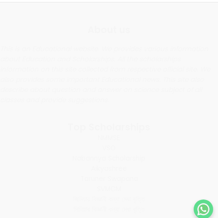
About us
This is an Educational website. We provides various information
about Education and Scholarships. All the scholarships
information on this site collected from respective official site. We
also provides some important Educational news. This site also
describe about question and answer on science subject of all
classes and provide suggestions.
Top Scholarships
NMMSE
VSO
Nabannya Scholarship
Aikyashree
Taruner Swapana
SVMCM
জিনিয়ার বিজ্ঞানী কন্যা মেধা বৃত্তি
সিনিয়ার বিজ্ঞানী কন্যা মেধা বৃত্তি