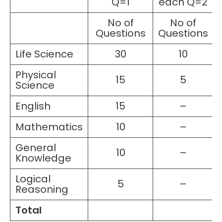
Q=1
each Q=2
No of
No of
Questions
Questions
Life Science
30
10
Physical
15
5
Science
English
15
–
Mathematics
10
–
General
10
–
Knowledge
Logical
5
–
Reasoning
Total