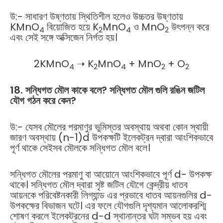
উ:- সাধারণ উষ্ণতায় স্থিতিশীল হলেও উচ্চতর উষ্ণতায়
KMnO
বিয়োজিত হয়ে K
MnO
ও MnO
উৎপন্ন করে
4
2
4
2
এবং সেই সঙ্গে অক্সিজেন নির্গত হয়।
2KMnO
➝ K
MnO
+ MnO
+ O
4
2
4
2
2
18. সন্ধিগত মৌল কাকে বলে? সন্ধিগত মৌল গুলি রঙিন জটিল
যৌগ
গঠন করে কেন?
উ:- যেসব মৌলের পরমাণুর ভুমিস্তর অবস্থায় অথবা কোন স্থায়ী
জারণ অবস্থায় (n-1)d উপকক্ষটি ইলেকট্রন দ্বারা আংশিকভাবে
পূর্ণ থাকে সেইসব মৌলকে সন্ধিগত মৌল বলে।
সন্ধিগত মৌলের পরমাণু বা আয়োনে আংশিকভাবে পূর্ণ d- উপকক্ষ
থাকে। সন্ধিগত মৌল দ্বারা সৃষ্ট জটিল যৌগে কেন্দ্রীয় ধাতব
আয়নকে পরিবেষ্টনকারী লিগ্যান্ড এর প্রভাবে ধাতব আয়নগুলির d-
উপকক্ষের বিভাজন ঘটে। এর ফলে যৌগগুলি দৃশ্যমান আলোকরশ্মি
শোষণ করলে ইলেকট্রনের d-d স্থানান্তর ঘটা সম্ভব হয় এবং