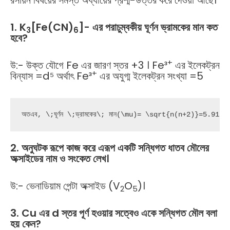
রসায়ন বিষয়ের সমস্ত অধ্যায়ের প্রশ্ম-উত্তর করে দেওয়া আছে।
1. K
[Fe(CN)
]- এর পরাচুম্বকীয় ঘূর্ণন ভ্রামকের মান কত
3
6
হবে?
+
উ:- উক্ত যৌগে Fe এর জারণ স্তর +3 । Fe³
এর ইলেকট্রন
+
বিন্যাস =d⁵ অর্থাৎ Fe³
এর অযুগ্ম ইলেকট্রন সংখ্যা =5
অতএব, \;ঘূর্ণন \;ভ্রামকের\; মান(\mu)= \sqrt{n(n+2)}=5.916B
2. অনুঘটক রূপে কাজ করে এরূপ একটি সন্ধিগত ধাতব মৌলের
অক্সাইডের নাম ও সংকেত লেখ।
উ:- ভেনাডিয়াম পেন্টা অক্সাইড (V
O
)।
2
5
3. Cu এর d স্তর পূর্ণ হওয়ার সত্বেও একে সন্ধিগত মৌল বলা
হয় কেন?