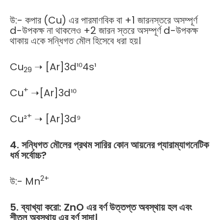
উ:- কপার (Cu) এর পারমাণবিক বা +1 জারনস্তরে অসম্পূর্ণ
d-উপকক্ষ না থাকলেও +2 জারন স্তরে অসম্পূর্ণ d-উপকক্ষ
থাকায় একে সন্ধিগত মৌল হিসেবে ধরা হয়।
Cu
➝ [Ar]3d¹⁰4s¹
29
+
Cu
➝[Ar]3d¹⁰
+
Cu²
➝ [Ar]3d⁹
4. সন্ধিগত মৌলের প্রথম সারির কোন আয়নের প্যারাম্যাগনেটিক
ধর্ম সর্বোচ্চ?
2+
উ:- Mn
5. ব্যাখ্যা করো: ZnO এর বর্ণ উত্তপ্ত অবস্থায় হল এবং
শীতল অবস্থায় এর বর্ণ সাদা।