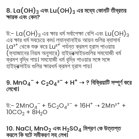
8. La(OH)
এবং Lu(OH)
এর মধ্যে কোনটি তীব্রতর
3
3
ক্ষারক এবং কেন?
উ:- La(OH)
এর ক্ষার ধর্ম সর্বাপেক্ষা বেশি এবং Lu(OH)
3
3
এর ক্ষার ধর্ম সবচেয়ে কম। ল্যান্থানাইড আয়ন গুলির ব্যাসার্ধ
+
+
La³
থেকে শুরু করে Lu³
পর্যন্ত ক্রমশ হ্রাস পাওয়ায়
(ফ্যাজানের নিয়ম অনুসারে) হাইড্রক্সাইডগুলির সমযোজী ধর্ম
ক্রমশ বৃদ্ধি পায়। সমযোজী ধর্ম বৃদ্ধি পাওয়ার সঙ্গে সঙ্গে
হাইড্রক্সাইড গুলির ক্ষারধর্ম ক্রমশ হ্রাস পায়।
–
–
+
9. MnO
+ C
O
²
+ H
➝ ? বিক্রিয়াটি সম্পূর্ণ করে
4
2
4
লেখো।
–
–
+
+
উ:- 2MnO
+ 5C
O
²
+ 16H
➝ 2Mn²
+
4
2
4
10CO
+ 8H
O
2
2
10. NaCl, MnO
এবং H
SO
মিশ্রণ কে উত্তপ্ত
2
2
4
করলে কি ঘটে সমীকরণ সহ লেখ।