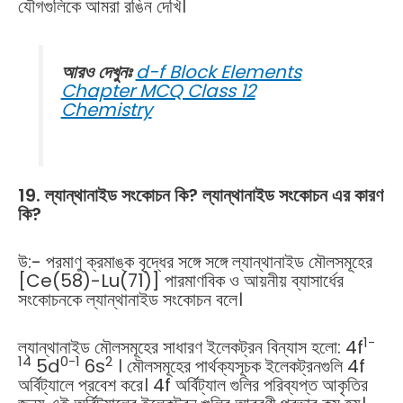
যৌগগুলিকে আমরা রঙিন দেখি।
আরও দেখুনঃ
d-f Block Elements
Chapter MCQ Class 12
Chemistry
19. ল্যান্থানাইড সংকোচন কি? ল্যান্থানাইড সংকোচন এর কারণ
কি?
উ:- পরমাণু ক্রমাঙ্ক বৃদ্ধের সঙ্গে সঙ্গে ল্যান্থানাইড মৌলসমূহের
[Ce(58)-Lu(71)] পারমাণবিক ও আয়নীয় ব্যাসার্ধের
সংকোচনকে ল্যান্থানাইড সংকোচন বলে।
1-
ল্যান্থানাইড মৌলসমূহের সাধারণ ইলেকট্রন বিন্যাস হলো: 4f
14
0-1
2
5d
6s
। মৌলসমূহের পার্থক্যসূচক ইলেকট্রনগুলি 4f
অর্বিট্যালে প্রবেশ করে। 4f অর্বিট্যাল গুলির পরিব্যপ্ত আকৃতির