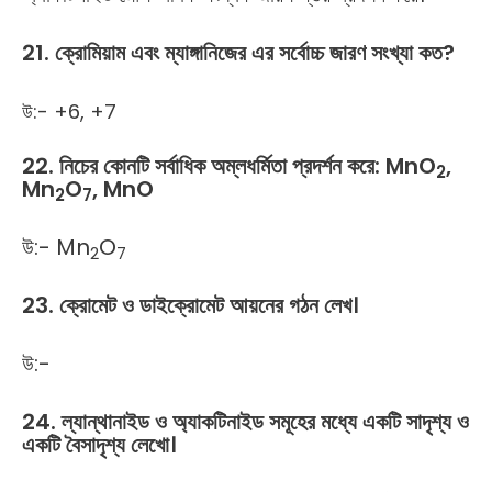
21. ক্রোমিয়াম এবং ম্যাঙ্গানিজের এর সর্বোচ্চ জারণ সংখ্যা কত?
উ:- +6, +7
22. নিচের কোনটি সর্বাধিক অম্লধর্মিতা প্রদর্শন করে: MnO
,
2
Mn
O
, MnO
2
7
উ:- Mn
O
2
7
23. ক্রোমেট ও ডাইক্রোমেট আয়নের গঠন লেখ।
উ:-
24. ল্যান্থানাইড ও অ্যাকটিনাইড সমূহের মধ্যে একটি সাদৃশ্য ও
একটি বৈসাদৃশ্য লেখো।