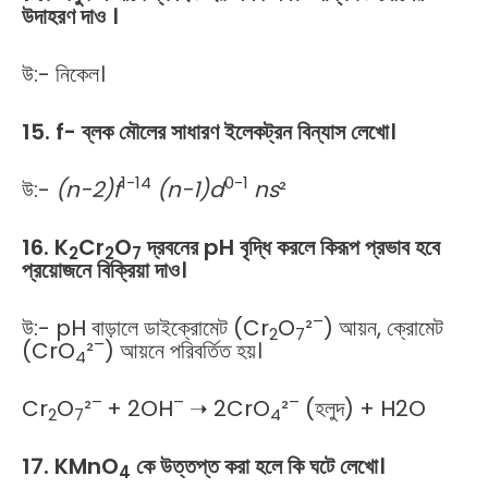
উদাহরণ দাও ।
উ:- নিকেল।
15. f- ব্লক মৌলের সাধারণ ইলেকট্রন বিন্যাস লেখো।
1-14
0-1
উ:-
(n-2)f
(n-1)d
ns
²
16. K
Cr
O
দ্রবনের pH বৃদ্ধি করলে কিরূপ প্রভাব হবে
2
2
7
প্রয়োজনে বিক্রিয়া দাও।
–
উ:- pH বাড়ালে ডাইক্রোমেট (Cr
O
²
) আয়ন, ক্রোমেট
2
7
–
(CrO
²
) আয়নে পরিবর্তিত হয়।
4
–
–
–
Cr
O
²
+ 2OH
➝ 2CrO
²
(হলুদ) + H2O
2
7
4
17. KMnO
কে উত্তপ্ত করা হলে কি ঘটে লেখো।
4