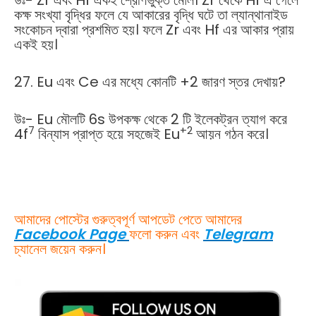
উঃ- Zr এবং Hf একই শ্রেণিভুক্ত মৌল। Zr থেকে Hf এ গেলে
কক্ষ সংখ্যা বৃদ্ধির ফলে যে আকারের বৃদ্ধি ঘটে তা ল্যান্থানাইড
সংকোচন দ্বারা প্রশমিত হয়। ফলে Zr এবং Hf এর আকার প্রায়
একই হয়।
27. Eu এবং Ce এর মধ্যে কোনটি +2 জারণ স্তর দেখায়?
উঃ- Eu মৌলটি 6s উপকক্ষ থেকে 2 টি ইলেকট্রন ত্যাগ করে
7
+2
4f
বিন্যাস প্রাপ্ত হয়ে সহজেই Eu
আয়ন গঠন করে।
আমাদের পোস্টের গুরুত্বপূর্ণ আপডেট পেতে আমাদের
Facebook Page
ফলো করুন এবং
Telegram
চ্যানেল জয়েন করুন।