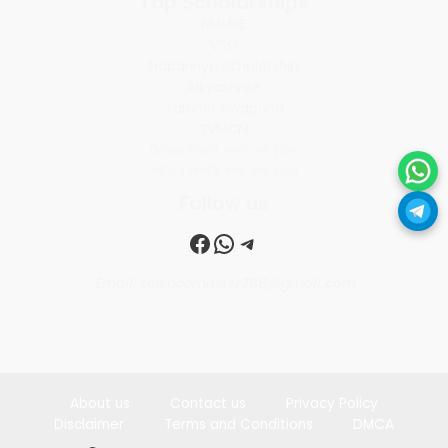
Top Scholarships
NMMSE
VSO
Nabannya Scholarship
Aikyashree
Taruner Swapana
SVMCM
জিনিয়ার বিজ্ঞানী কন্যা মেধা বৃত্তি
সিনিয়ার বিজ্ঞানী কন্যা মেধা বৃত্তি
Follow us
Facebook
WhatsApp
Telegram
Email: sciencemaster286@gmail.com
About us
Contact us
Privacy Policy
Disclaimer
Terms and Conditions
DMCA