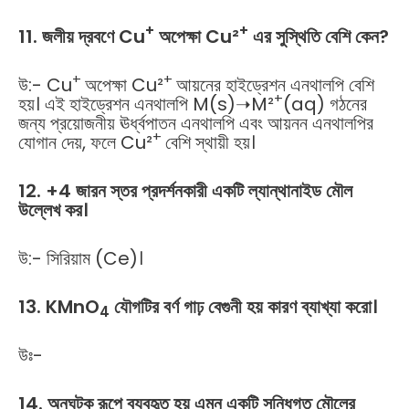
+
+
11. জলীয় দ্রবণে Cu
অপেক্ষা Cu²
এর সুস্থিতি বেশি কেন?
+
+
উ:- Cu
অপেক্ষা Cu²
আয়নের হাইড্রেশন এনথালপি বেশি
+
হয়। এই হাইড্রেশন এনথালপি M(s)➝M²
(aq) গঠনের
জন্য প্রয়োজনীয় ঊর্ধ্বপাতন এনথালপি এবং আয়নন এনথালপির
+
যোগান দেয়, ফলে Cu²
বেশি স্থায়ী হয়।
12. +4 জারন স্তর প্রদর্শনকারী একটি ল্যান্থানাইড মৌল
উল্লেখ কর।
উ:- সিরিয়াম (Ce)।
13. KMnO
যৌগটির বর্ণ গাঢ় বেগুনী হয় কারণ ব্যাখ্যা করো।
4
উঃ-
14. অনুঘটক রূপে ব্যবহৃত হয় এমন একটি সন্ধিগত মৌলের