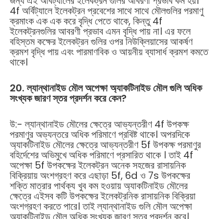
জন্য এই অর্বিট্যালের ইলেকট্রন গুলির আবরণী প্রভাব কম হয়।
4f অর্বিট্যালে ইলেকট্রন প্রবেশের সাথে সাথে মৌলগুলির পরমাণু
ক্রমাংক এক এক করে বৃদ্ধি পেতে থাকে, কিন্তু 4f
ইলেকট্রনগুলির আবরণী প্রভাব এমন বৃদ্ধি পায় না। এর ফলে
বহিস্তম কক্ষের ইলেকট্রন গুলির ওপর নিউক্লিয়াসের আকর্ষণ
ক্রমশ বৃদ্ধি পায় এবং পারমাণবিক ও আয়নীয় ব্যাসার্ধ ক্রমশ কমতে
থাকে।
20. ল্যান্থানাইড মৌল অপেক্ষা অ্যাকটিনাইড মৌল গুলি অধিক
সংখ্যক জারণ স্তর প্রদর্শন করে কেন?
উ:- ল্যান্থানাইড মৌলের ক্ষেত্রে আভ্যন্তরীণ 4f উপকক্ষ
পরমাণুর অভ্যন্তরে অধিক পরিমাণে প্রবিষ্ট থাকে। অপরদিকে
অ্যাকটিনাইড মৌলের ক্ষেত্রে আভ্যন্তরীণ 5f উপকক্ষ পরমাণুর
বহির্দেশের অভিমুখে অধিক পরিমাণে প্রসারিত থাকে । তাই 4f
অপেক্ষা 5f উপকক্ষের ইলেকট্রন অনেক সহজের রাসায়নিক
বিক্রিয়ায় অংশগ্রহণ করে এছাড়া 5f, 6d ও 7s উপকক্ষের
শক্তি মাত্রার পার্থক্য খুব কম হওয়ায় অ্যাকটিনাইড মৌলের
ক্ষেত্রে এইসব কটি উপকক্ষের ইলেকট্রনিক রাসায়নিক বিক্রিয়া
অংশগ্রহণ করতে পারে। তাই ল্যান্থানাইড গুলি মৌল অপেক্ষা
অ্যাকটিনাইড মৌল অধিক সংখ্যক জারণ স্তর প্রদর্শন করে।