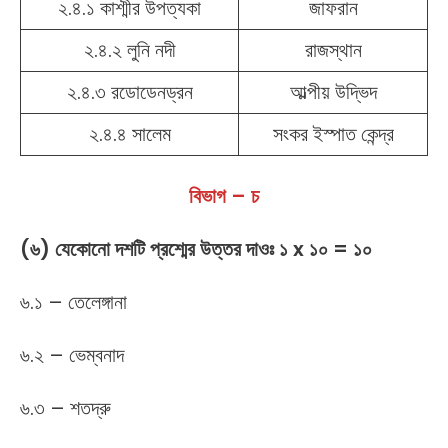
২.৪.১ কাশ্মীর উপত্যকা
জাফরান
২.৪.২ লুনি নদী
রাজস্থান
২.৪.৩ রডোডেনড্রন
আল্পীয় উদ্ভিদ
২.৪.৪ সালেম
সংকর ইস্পাত কেন্দ্র
বিভাগ – চ
(৬) যেকোনো দশটি প্রশ্মের উত্তর দাওঃ ১ x ১০ = ১০
৬.১ – তেলেঙ্গানা
৬.২ – ভেম্বনাদ
৬.৩ – শতদ্রু