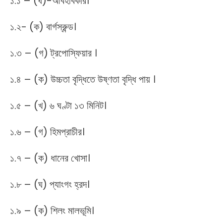
১.১ – (ঘ)-আবহবিকার।
১.২- (ক) বার্গস্রুন্ড।
১.৩ – (গ) ট্রপোস্ফিয়ার ।
১.৪ – (ক) উচ্চতা বৃদ্ধিতে উষ্ণতা বৃদ্ধি পায় ।
১.৫ – (খ) ৬ ঘণ্টা ১৩ মিনিট।
১.৬ – (গ) হিমপ্রাচীর।
১.৭ – (ক) ধানের খোসা।
১.৮ – (ঘ) প্যাংগং হ্রদ।
১.৯ – (ক) শিলং মালভূমি।