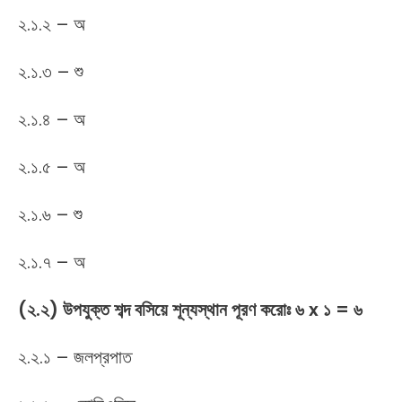
২.১.২ – অ
২.১.৩ – শু
২.১.৪ – অ
২.১.৫ – অ
২.১.৬ – শু
২.১.৭ – অ
(২.২) উপযুক্ত শব্দ বসিয়ে শূন্যস্থান পূরণ করোঃ ৬ x ১ = ৬
২.২.১ – জলপ্রপাত