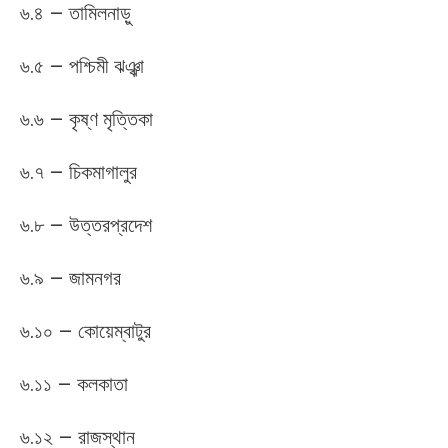
৬.৪ – তামিলনাড়ু
৬.৫ – পশ্চিমী ঝঞ্ঝা
৬.৬ – কৃষ্ণ মৃত্তিকা
৬.৭ – চিকমাগালুর
৬.৮ – উত্তরপ্রদেশ
৬.৯ – জামনগর
৬.১০ – কোয়েম্বাটুর
৬.১১ – কলকাতা
৬.১২ – রাজস্থান