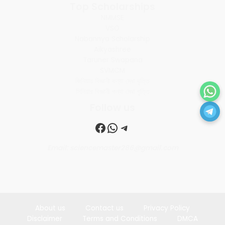
Top Scholarships
NMMSE
VSO
Nabannya Scholarship
Aikyashree
Taruner Swapana
SVMCM
জিনিয়ার বিজ্ঞানী কন্যা মেধা বৃত্তি
সিনিয়ার বিজ্ঞানী কন্যা মেধা বৃত্তি
Follow us
Facebook
WhatsApp
Telegram
Email: sciencemaster286@gmail.com
About us
Contact us
Privacy Policy
Disclaimer
Terms and Conditions
DMCA