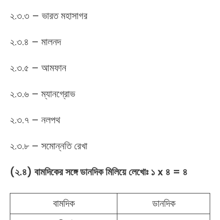
২.৩.৩ – ভারত মহাসাগর
২.৩.৪ – মালনদ
২.৩.৫ – আমফান
২.৩.৬ – ম্যানগ্রোভ
২.৩.৭ – নলপথ
২.৩.৮ – সমোন্নতি রেখা
(২.৪) বামদিকের সঙ্গে ডানদিক মিলিয়ে লেখোঃ ১ x ৪ = ৪
বামদিক
ডানদিক