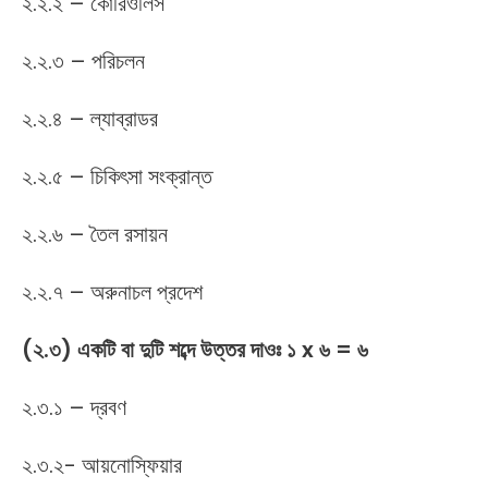
২.২.২ – কোরিওলিস
২.২.৩ – পরিচলন
২.২.৪ – ল্যাব্রাডর
২.২.৫ – চিকিৎসা সংক্রান্ত
২.২.৬ – তৈল রসায়ন
২.২.৭ – অরুনাচল প্রদেশ
(২.৩) একটি বা দুটি শব্দে উত্তর দাওঃ ১ x ৬ = ৬
২.৩.১ – দ্রবণ
২.৩.২- আয়নোস্ফিয়ার