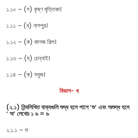
১.১০ – (গ) কৃষ্ণ মৃত্তিকা।
১.১১ – (খ) নাগপুর।
১.১২ – (ক) কাগজ শিল্প।
১.১৩ – (ঘ) চেন্নাই।
১.১৪ – (ক) সবুজ।
বিভাগ- খ
(২.১) নিন্মলিখিত বাক্যগুলি শুদ্ধ হলে পাশে ‘শু’ এবং অশুদ্ধ হলে
‘ অ’ লেখোঃ ১ ৬ = ৬
২.১.১ – শু