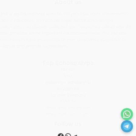
About us
This is an Educational website. We provides various information
about Education and Scholarships. All the scholarships
information on this site collected from respective official site. We
also provides some important Educational news. This site also
describe about question and answer on science subject of all
classes and provide suggestions.
Top Scholarships
NMMSE
VSO
Nabannya Scholarship
Aikyashree
Taruner Swapana
SVMCM
জিনিয়ার বিজ্ঞানী কন্যা মেধা বৃত্তি
সিনিয়ার বিজ্ঞানী কন্যা মেধা বৃত্তি
Follow us
Facebook
WhatsApp
Telegram