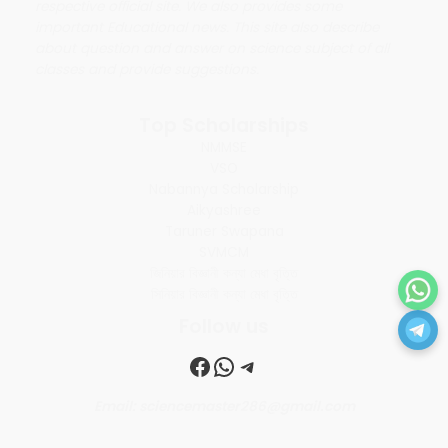
respective official site. We also provides some
important Educational news. This site also describe
about question and answer on science subject of all
classes and provide suggestions.
Top Scholarships
NMMSE
VSO
Nabannya Scholarship
Aikyashree
Taruner Swapana
SVMCM
জিনিয়ার বিজ্ঞানী কন্যা মেধা বৃত্তি
সিনিয়ার বিজ্ঞানী কন্যা মেধা বৃত্তি
Follow us
Facebook
WhatsApp
Telegram
Email: sciencemaster286@gmail.com