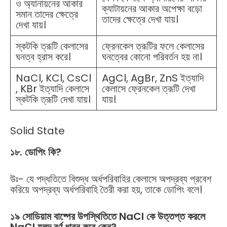
ও অ্যানায়নের আকার
ক্যাটায়নের আকার অপেক্ষা বড়ো
সমান তাদের ক্ষেত্রে
তাদের ক্ষেত্রে দেখা যায়।
দেখা যায়।
স্কটকি ত্রূটি কেলাসের
ফ্রেনকেল ত্রূটির ফলে কেলাসের
ঘনত্ব হ্রাস করে।
ঘনত্বের কোনো পরিবর্তন হয় না।
NaCl, KCl, CsCl
AgCl, AgBr, ZnS ইত্যাদি
, KBr ইত্যাদি কেলাসে
কেলাসে ফ্রেনকেল ত্রূটি দেখা
স্কটকি ত্রূটি দেখা যায়।
যায়।
Solid State
১৮
.
ডোপিং
কি
?
উঃ- যে পদ্ধতিতে বিশুদ্ধ অর্ধপরিবাহির কেলাসে অপদ্রব্য প্রবেশ
করিয়ে অপদ্রব্য অর্ধপরিবাহি তৈরী করা হয়, তাকে ডোপিং বলে।
১৯
সোডিয়াম
বাষ্পের
উপস্থিতিতে
NaCl
কে
উত্তপ্ত
করলে