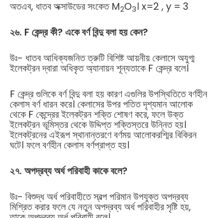
অতএব, ধাতব অক্সাউডের সংকেত M
O
। x=2 , y = 3
2
3
২৬. F কেন্দ্র কী?
একে বর্ণ বিন্দু বলা হয় কেন?
উঃ- ধাতব আধিক্যজনিত ত্রুটি বিশিষ্ট আয়নীয় কেলাসে অযুগ্ম
ইলেকট্রন দ্বারা অধিকৃত অ্যানায়ন শূন্যতাকে F কেন্দ্র বলে।
F কেন্দ্র গুলিকে বর্ণ বিন্দু বলা হয় কারণ এগুলির উপস্থিতিতে বর্ণহীন
কেলাস বর্ণ ধারন করে। কেলাসের উপর পতিত দৃশ্যমান আলোক
থেকে F কেন্দ্রের ইলেকট্রন শক্তি শোষণ করে, ফলে উক্ত
ইলেকট্রন ভূমিস্তর থেকে উদ্দিপ্ত শক্তিস্তরে উন্নিত হয়।
ইলেকট্রনের এইরূপ স্থানান্তরণে বর্ণময় আলোকরশ্মির বিকিরন
ঘটে। ফলে বর্ণহীন কেলাস বর্ণপ্রাপ্ত হয়।
২৭
.
অপদ্রব্য
অর্ধ
পরিবাহী
কাকে
বলে
?
উঃ- বিশুদ্ধ অর্ধ পরিবাহীতে স্বল্প পরিমান উপযুক্ত অপদ্রব্য
মিশ্রিত করার ফলে যে নতুন অপদ্রব্য অর্ধ পরিবাহীর সৃষ্টি হয়,
তাকে অপদ্রব্য অর্ধ পরিবাহী বলে।