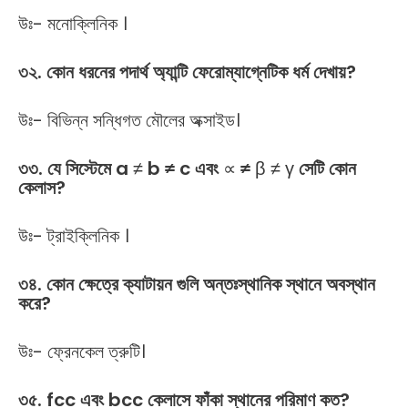
উঃ- মনোক্লিনিক ।
৩২
.
কোন
ধরনের
পদার্থ
অ্যান্টি
ফেরোম্যাগ্নেটিক
ধর্ম
দেখায়
?
উঃ- বিভিন্ন সন্ধিগত মৌলের অক্সাইড।
৩৩. যে সিস্টেমে a
≠
b ≠
c এবং
∝
≠
β ≠ γ
সেটি কোন
কেলাস?
উঃ- ট্রাইক্লিনিক ।
৩৪
.
কোন
ক্ষেত্রে
ক্যাটায়ন
গুলি
অন্তঃস্থানিক
স্থানে
অবস্থান
করে
?
উঃ- ফ্রেনকেল ত্রুটি।
৩৫
. fcc
এবং
bcc
কেলাসে
ফাঁকা
স্থানের
পরিমাণ
কত
?