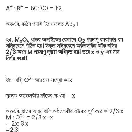
+
–
A
: B
= 50:100 = 1:2
অতএব, কঠিন পদার্থ টির সংকেত AB
।
2
২৫
. M
O
ধাতব
অক্সাইডের
কেলাসে
O
পরমাণু
ঘনকাকার
ঘন
x
y
2
সন্নিবেশে
গঠিত
হয়।
উক্ত
সন্নিবেশে
অষ্ঠতলকিয়
ফাঁক
গুলির
2/3
অংশ
M
পরমাণু
দ্বারা
অধিকৃত
হয়।
তবে
x
ও
y
এর
মান
নির্ণয়
করো।
2-
উঃ- ধরি, O
আয়নের সংখ্যা = x
সুতরাং অষ্ঠতলকীয় ফাঁকের সংখ্যা = x
অতএব, ধাতব আয়ন গুলি অষ্ঠতলকীয় ফাঁকের পুর্ণ করে = 2/3 x
2-
M : O
= 2/3 x : x
= 2x: 3 x
=2:3