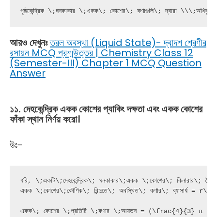
পৃষ্ঠকেন্দ্রিক \;ঘনকাকার \;একক\; কোশের\; কণাগুলি\; দ্বারা \\
আরও দেখুনঃ
তরল অবস্থা (Liquid State)- দ্বাদশ শ্রেণীর
রসায়ন MCQ প্রশ্মউত্তর | Chemistry Class 12
(Semester-III) Chapter 1 MCQ Question
Answer
১১. দেহকেন্দ্রিক একক কোশের প্যাকিং দক্ষতা এবং একক কোশের
ফাঁকা স্থান নির্ণয় করো।
উঃ-
ধরি, \;একটি\;দেহকেন্দ্রিক\; ঘনকাকার\;একক \;কোশের\; কিনারার\; দৈর্ঘ্
একক \;কোশের\;কৌণিক\; বিন্দুতে\; অবস্থিত\; কণার\; ব্যাসার্ধ = r\\

একক\; কোশের \;প্রতিটি \;কণার \;আয়তন = (\frac{4}{3} π r^3