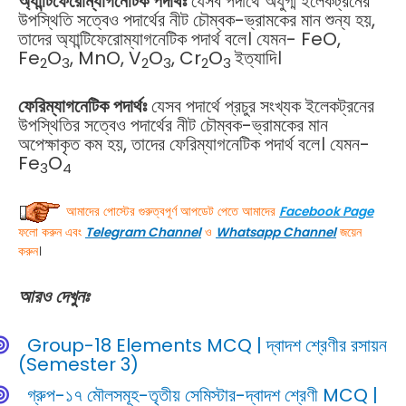
অ্যান্টিফেরোম্যাগনেটিক পদার্থঃ
যেসব পদার্থে অযুগ্ম ইলেকট্রনের
উপস্থিতি সত্বেও পদার্থের নীট চৌম্বক-ভ্রামকের মান শুন্য হয়,
তাদের অ্যান্টিফেরোম্যাগনেটিক পদার্থ বলে। যেমন- FeO,
Fe
O
, MnO, V
O
, Cr
O
ইত্যাদি।
2
3
2
3
2
3
ফেরিম্যাগনেটিক পদার্থঃ
যেসব পদার্থে প্রচুর সংখ্যক ইলেকট্রনের
উপস্থিতির সত্বেও পদার্থের নীট চৌম্বক-ভ্রামকের মান
অপেক্ষাকৃত কম হয়, তাদের ফেরিম্যাগনেটিক পদার্থ বলে। যেমন-
Fe
O
3
4
আমাদের পোস্টের গুরুত্বপূর্ণ আপডেট পেতে আমাদের
Facebook Page
ফলো করুন এবং
Telegram
Channel
ও
Whatsapp Channel
জয়েন
করুন
।
আরও দেখুনঃ
Group-18 Elements MCQ | দ্বাদশ শ্রেণীর রসায়ন
(Semester 3)
গ্রুপ-১৭ মৌলসমূহ-তৃতীয় সেমিস্টার-দ্বাদশ শ্রেণী MCQ |