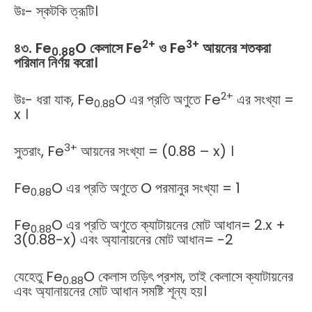
উঃ- স্কটকি ত্রূটি।
2+
3+
৪৩. Fe
O কেলাসে Fe
ও Fe
আয়নের শতকরা
0.88
পরিমান নির্ণয় করো।
2+
উঃ- ধরা যাক, Fe
O এর প্রতি অণুতে Fe
এর সংখ্যা =
0.88
x ।
3+
সুতরাং, Fe
আয়নের সংখ্যা = (0.88 – x) ।
Fe
O এর প্রতি অণুতে O পরমানুর সংখ্যা = 1
0.88
Fe
O এর প্রতি অণুতে ক্যাটায়নের মোট আধান= 2.x +
0.88
3(0.88-x) এবং অ্যানায়নের মোট আধান= -2
যেহেতু Fe
O কেলাস তড়িৎ প্রশম, তাই কেলাসে ক্যাটায়নের
0.88
এবং অ্যানায়নের মোট আধান সমষ্টি শূন্য হয়।