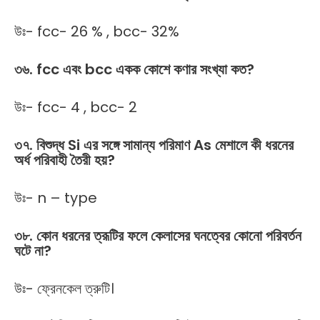
উঃ- fcc- 26 % , bcc- 32%
৩৬
. fcc
এবং
bcc
একক
কোশে
কণার
সংখ্যা
কত
?
উঃ- fcc- 4 , bcc- 2
৩৭
.
বিশুদ্ধ
Si
এর
সঙ্গে
সামান্য
পরিমাণ
As
মেশালে
কী
ধরনের
অর্ধ
পরিবাহী
তৈরী
হয়
?
উঃ- n – type
৩৮
.
কোন
ধরনের
ত্রূটির
ফলে
কেলাসের
ঘনত্বের
কোনো
পরিবর্তন
ঘটে
না
?
উঃ- ফ্রেনকেল ত্রুটি।