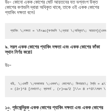
উঃ- কোনো একক কোশের মোট আয়তনের যত ভগ্নাংশ উক্ত
কোশের কণাগুলি দ্বারা অধিকৃত থাকে, তাকে ওই একক কোশের
প্যাকিং দক্ষতা বলে।
প্যাকিং \;দক্ষতা = \frac{কণাগুলি \;দ্বারা \;অধিকৃত\; আয়তন}{একক
৯
.
সরল
একক
কোশের
প্যাকিং
দক্ষতা
এবং
একক
কোশের
ফাঁকা
স্থান
নির্ণয়
করো।
উঃ-
ধরি, \;একটি \;ঘনকাকার \;একক\; কোশের\; কিনারার\; দৈর্ঘ্য = a
= (2r)^3 [যেখানে\; ব্যাসার্ধ , (r)=a/2 ]\\= 8 r^3\\সরল \;
১০
.
পৃষ্ঠকেন্দ্রিক
একক
কোশের
প্যাকিং
দক্ষতা
এবং
একক
কোশের