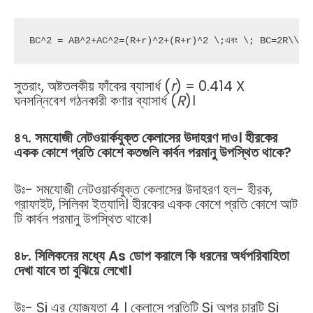
BC^2 = AB^2+AC^2=(R+r)^2+(R+r)^2 \;এবং \; BC=2R\\\th
সুতরাং, অষ্টতলকীয় ফাঁকের ব্যাসার্ধ (
r
) = 0.414 X
ঘনসন্নিবেশ গঠনকারী কণার ব্যাসার্ধ (
R
)।
৪৭. সমযোজী নেটওয়ার্কযুক্ত কেলাসের উদাহরণ দাও। হীরকের
একক কোশে প্রতি কোশে কতগুলি কার্বন পরমানু উপস্থিত থাকে?
উঃ- সমযোজী নেটওয়ার্কযুক্ত কেলাসের উদাহরণ হল- হীরক,
গ্রাফাইট, সিলিকা ইত্যাদি। হীরকের একক কোশে প্রতি কোশে আট
টি কার্বন পরমানু উপস্থিত থাকে।
৪৮. সিলিকনের মধ্যে As ডোপ করালে কি ধরনের অর্ধপরিবাহিতা
দেখা যাবে তা বুঝিয়ে লেখো।
উঃ- Si এর যোজ্যতা 4 । কেলাসে প্রতিটি Si অপর চারটি Si