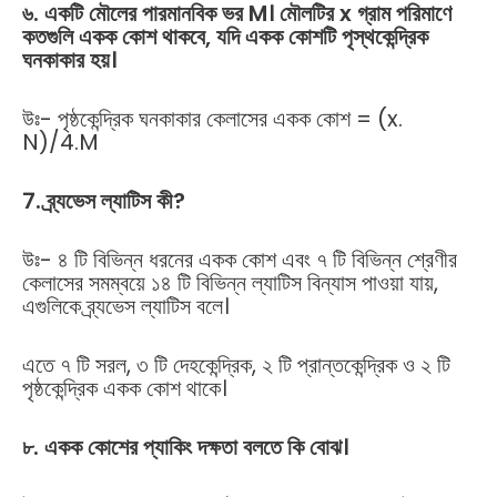
৬
.
একটি
মৌলের
পারমানবিক
ভর
M
।
মৌলটির
x
গ্রাম
পরিমাণে
কতগুলি
একক
কোশ
থাকবে
,
যদি
একক
কোশটি
পৃস্থকেন্দ্রিক
ঘনকাকার
হয়।
উঃ- পৃষ্ঠকেন্দ্রিক ঘনকাকার কেলাসের একক কোশ = (x.
N)/4.M
7.
ব্র্যভেস
ল্যাটিস
কী
?
উঃ- ৪ টি বিভিন্ন ধরনের একক কোশ এবং ৭ টি বিভিন্ন শ্রেণীর
কেলাসের সমম্বয়ে ১৪ টি বিভিন্ন ল্যাটিস বিন্যাস পাওয়া যায়,
এগুলিকে ব্র্যভেস ল্যাটিস বলে।
এতে ৭ টি সরল, ৩ টি দেহকেন্দ্রিক, ২ টি প্রান্তকেন্দ্রিক ও ২ টি
পৃষ্ঠকেন্দ্রিক একক কোশ থাকে।
৮
.
একক
কোশের
প্যাকিং
দক্ষতা
বলতে
কি
বোঝ।