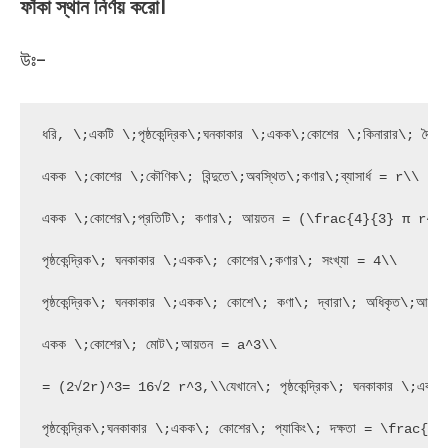
ফাঁকা
স্থান
নির্ণয়
করো।
উঃ-
ধরি, \;একটি \;পৃষ্ঠকেন্দ্রিক\;ঘনকাকার \;একক\;কোশের \;কিনারার\; দৈর্ঘ্
একক \;কোশের \;কৌণিক\; বিন্দুতে\;অবস্থিত\;কণার\;ব্যাসার্ধ = r\\

একক \;কোশের\;প্রতিটি\; কণার\; আয়তন = (\frac{4}{3} π r^3)
পৃষ্ঠকেন্দ্রিক\; ঘনকাকার \;একক\; কোশের\;কণার\; সংখ্যা = 4\\

পৃষ্ঠকেন্দ্রিক\; ঘনকাকার \;একক\; কোশে\; কণা\; দ্বারা\; অধিকৃত\
একক \;কোশের\; মোট\;আয়তন = a^3\\

= (2√2r)^3= 16√2 r^3,\\যেখানে\; পৃষ্ঠকেন্দ্রিক\; ঘনকাকার \;এক
পৃষ্ঠকেন্দ্রিক\;ঘনকাকার \;একক\; কোশের\; প্যাকিং\; দক্ষতা =