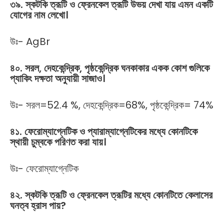
৩৯
.
স্কটকি
ত্রূটি
ও
ফ্রেনকেল
ত্রূটি
উভয়
দেখা
যায়
এমন
একটি
যোগের
নাম
লেখো।
উঃ- AgBr
৪০
.
সরল
,
দেহকেন্দ্রিক
,
পৃষ্ঠকেন্দ্রিক
ঘনকাকার
একক
কোশ
গুলিকে
প্যাকিং
দক্ষতা
অনুযায়ী
সাজাও।
উঃ- সরল=52.4 %, দেহকেন্দ্রিক=68%, পৃষ্ঠকেন্দ্রিক= 74%
৪১
.
ফেরোম্যাগ্নেটিক
ও
প্যারাম্যাগ্নেটিকের
মধ্যে
কোনটিকে
স্থায়ী
চুম্বকে
পরিণত
করা
যায়।
উঃ- ফেরোম্যাগ্নেটিক
৪২
.
স্কটকি
ত্রূটি
ও
ফ্রেনকেল
ত্রূটির
মধ্যে
কোনটিতে
কেলাসের
ঘনত্ব
হ্রাস
পায়
?