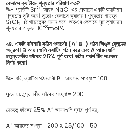
কেলাসে
ক্যাটায়ন
শূন্যতার
পরিমাণ
কত
?
2+
উঃ- প্রতিটি Sr
আয়ন NaCl এর কেলাসে একটি ক্যাটায়ন
শূন্যতার সৃষ্টি করে। সুতরাং কেলাসে ক্যাটায়ণ শূন্যতার গাড়ত্ব
SrCl
এর গাড়ত্বের সমান হবে। অতএব কেলাসে সৃষ্ট ক্যাটায়ন
2
-3
শূন্যতার গাড়ত্ব 10
mol% ।
+
–
২৪
.
একটি
বাইনারি
কঠিন
পদার্থের
(A
B
)
গঠন
জিঙ্ক
ব্লেন্ডের
অনুরুপ।
B
আয়ন
গুলি
ল্যাটিস
গঠন
করে
এবং
A
আয়ন
গুলি
চতুস্থলকীয়
ফাঁকের
25%
পূর্ণ
করে।
কঠিন
পদার্থ
টির
সংকেত
নির্ণয়
করো।
–
উঃ- ধরি, ল্যাটিস গঠনকারী B
আয়নের সংখ্যা= 100
সুতরাং চতুস্থলকীয় ফাঁকের সংখ্যা= 200
+
যেহেতু ফাঁকের 25% A
আয়নগুলি দ্বারা পূর্ণ হয়,
+
A
আয়নের সংখ্যা= 200 X 25/100 =50