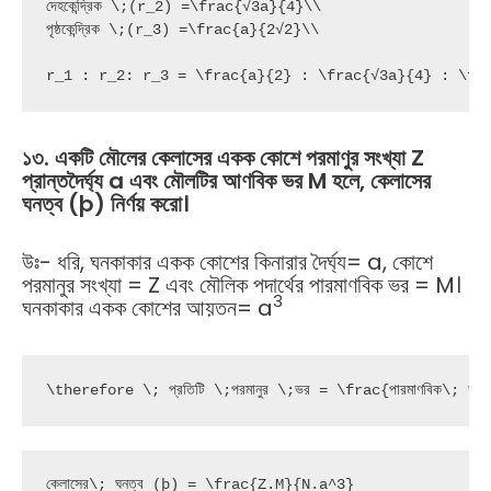
দেহকেন্দ্রিক \;(r_2) =\frac{√3a}{4}\\

পৃষ্ঠকেন্দ্রিক \;(r_3) =\frac{a}{2√2}\\

r_1 : r_2: r_3 = \frac{a}{2} : \frac{√3a}{4} : \fr
১৩. একটি মৌলের কেলাসের একক কোশে পরমাণুর সংখ্যা Z
প্রান্তদৈর্ঘ্য a এবং মৌলটির আণবিক ভর M হলে, কেলাসের
ঘনত্ব (þ) নির্ণয় করো।
উঃ- ধরি, ঘনকাকার একক কোশের কিনারার দৈর্ঘ্য= a, কোশে
পরমানুর সংখ্যা = Z এবং মৌলিক পদার্থের পারমাণবিক ভর = M।
3
ঘনকাকার একক কোশের আয়তন= a
\therefore \; প্রতিটি \;পরমানুর \;ভর = \frac{পারমাণবিক\
কেলাসের\; ঘনত্ব (þ) = \frac{Z.M}{N.a^3}