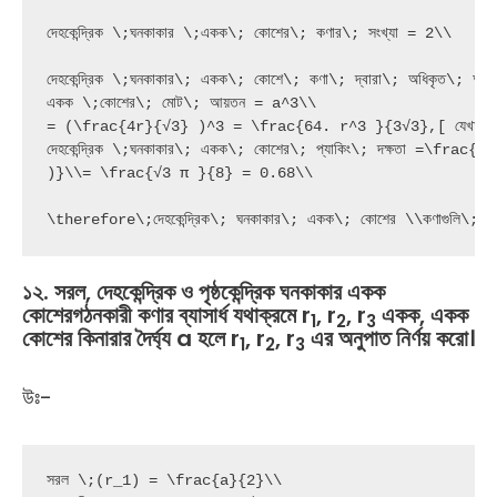
দেহকেন্দ্রিক \;ঘনকাকার \;একক\; কোশের\; কণার\; সংখ্যা = 2\\

দেহকেন্দ্রিক \;ঘনকাকার\; একক\; কোশে\; কণা\; দ্বারা\; অধিকৃত\
একক \;কোশের\; মোট\; আয়তন = a^3\\

= (\frac{4r}{√3} )^3 = \frac{64. r^3 }{3√3},[ যেখানে
দেহকেন্দ্রিক \;ঘনকাকার\; একক\; কোশের\; প্যাকিং\; দক্ষতা =\
)}\\= \frac{√3 π }{8} = 0.68\\

\therefore\;দেহকেন্দ্রিক\; ঘনকাকার\; একক\; কোশের \\কণাগুলি\
১২
.
সরল
,
দেহকেন্দ্রিক
ও
পৃষ্ঠকেন্দ্রিক
ঘনকাকার
একক
কোশেরগঠনকারী
কণার
ব্যাসার্ধ
যথাক্রমে
r
, r
, r
একক
,
একক
1
2
3
কোশের
কিনারার
দৈর্ঘ্য
a
হলে
r
, r
, r
এর
অনুপাত
নির্ণয়
করো।
1
2
3
উঃ-
সরল \;(r_1) = \frac{a}{2}\\
