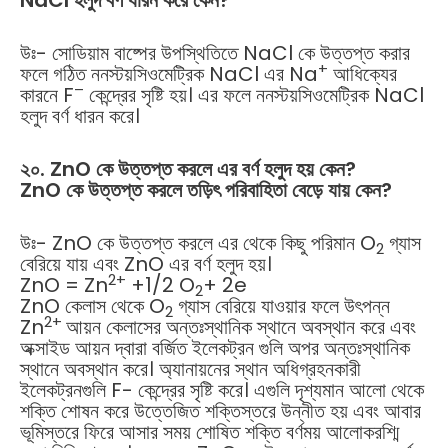
NaCl
হলুদ
বর্ণ
ধারন
করে
কেন
?
উঃ- সোডিয়াম বাষ্পের উপস্থিতিতে NaCl কে উত্তপ্ত করার
+
ফলে গঠিত ননস্টয়সিওমেট্রিক NaCl এর Na
আধিক্যের
–
কারনে F
কেন্দ্রের সৃষ্টি হয়। এর ফলে ননস্টয়সিওমেট্রিক NaCl
হলুদ বর্ণ ধারন করে।
২০
. ZnO
কে
উত্তপ্ত
করলে
এর
বর্ণ
হলুদ
হয়
কেন
?
ZnO
কে
উত্তপ্ত
করলে
তড়িৎ
পরিবাহিতা
বেড়ে
যায়
কেন
?
উঃ- ZnO কে উত্তপ্ত করলে এর থেকে কিছু পরিমান O
গ্যাস
2
বেরিয়ে যায় এবং ZnO এর বর্ণ হলুদ হয়।
2+
ZnO = Zn
+1/2 O
+ 2e
2
ZnO কেলাস থেকে O
গ্যাস বেরিয়ে যাওয়ার ফলে উৎপন্ন
2
2+
Zn
আয়ন কেলাসের অন্তঃস্থানিক স্থানে অবস্থান করে এবং
অক্সাইড আয়ন দ্বারা বর্জিত ইলেকট্রন গুলি অপর অন্তঃস্থানিক
স্থানে অবস্থান করে। অ্যানায়নের স্থান অধিগ্রহনকারী
ইলেকট্রনগুলি F- কেন্দ্রের সৃষ্টি করে। এগুলি দৃশ্যমান আলো থেকে
শক্তি শোষন করে উত্তেজিত শক্তিস্তরে উন্নীত হয় এবং আবার
ভূমিস্তরে ফিরে আসার সময় শোষিত শক্তি বর্ণময় আলোকরশ্মি