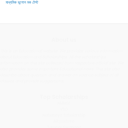
মাধ্যমিক ভূগোল মক টেস্ট
About us
This is an Educational website. We provides various information
about Education and Scholarships. All the scholarships
information on this site collected from respective official site. We
also provides some important Educational news. This site also
describe about question and answer on science subject of all
classes and provide suggestions.
Top Scholarships
NMMSE
VSO
Nabannya Scholarship
Aikyashree
Taruner Swapana