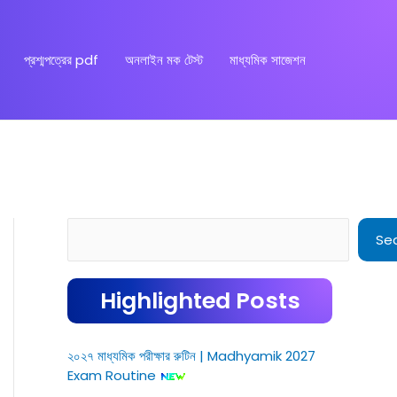
প্রশ্মপত্রের pdf
অনলাইন মক টেস্ট
মাধ্যমিক সাজেশন
Search
Se
Highlighted Posts
২০২৭ মাধ্যমিক পরীক্ষার রুটিন | Madhyamik 2027
Exam Routine