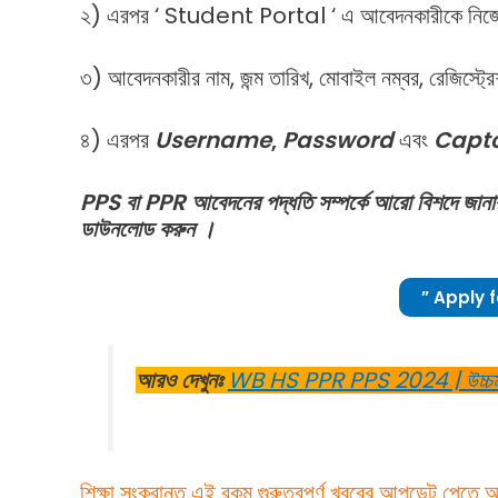
২) এরপর ‘ Student Portal ‘ এ আবেদনকারীকে নিজের 
৩) আবেদনকারীর নাম, জন্ম তারিখ, মোবাইল নম্বর, রেজিস্ট্রে
৪) এরপর
Username
,
Password
এবং
Capt
PPS বা PPR আবেদনের পদ্ধতি সম্পর্কে আরো বিশদে জানার
ডাউনলোড করুন ।
” Apply 
আরও দেখুনঃ
WB HS PPR PPS 2024 | উচ্চমাধ্য
শিক্ষা সংক্রান্ত এই রকম গুরুত্বপূর্ণ খবরের আপডেট পেতে