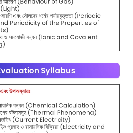
সের আচরণ (Behaviour of Gas)
 (Light)
়-সারণি এবং মৌলদের ধর্মের পর্যায়বৃত্ততা (Periodic
nd Periodicity of the Properties of
ts)
ীয় ও সমযোজী বন্ধন (Ionic and Covalent
g)
valuation Syllabus
 এবং উপঅধ্যায়ঃ
াসায়নিক বন্ধন (Chemical Calculation)
তাপের ঘটনাসমূহ (Thermal Phenomena)
লতড়িৎ (Current Electricity)
়িৎ প্রবাহ ও রাসায়নিক বিক্রিয়া (Electricity and