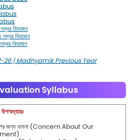
labus
labus
labus
ও নম্বর বিভাজন
 ও নম্বর বিভাজন
ও নম্বর বিভাজন
্র 2022-26 | Madhyamik Previous Year
valuation Syllabus
 উপঅধ্যায়ঃ
েশের জন্য ভাবনা (Concern About Our
nment)