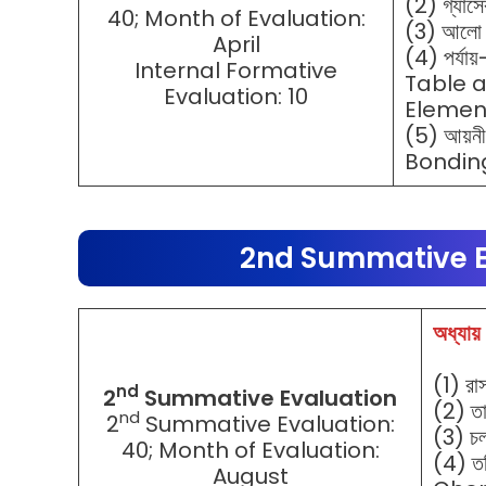
(2) গ্যা
40; Month of Evaluation:
(3) আলো
April
(4) পর্যায
Internal Formative
Table a
Evaluation: 10
Elemen
(5) আয়ন
Bondin
2nd Summative E
অধ্যায়
(1) র
nd
2
Summative Evaluation
(2) 
nd
2
Summative Evaluation:
(3) চ
40; Month of Evaluation:
(4) তড
August