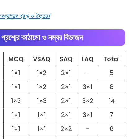
অধ্যায়ের প্রশ্ম ও উত্তর।
র প্রশ্মের কাঠামো ও নম্বর বিভাজন
MCQ
VSAQ
SAQ
LAQ
Total
1×1
1×2
2×1
–
5
1×1
1×2
2×1
3×1
8
1×3
1×3
2×1
3×2
14
1×1
1×1
2×1
3×1
7
1×1
1×1
2×2
–
6