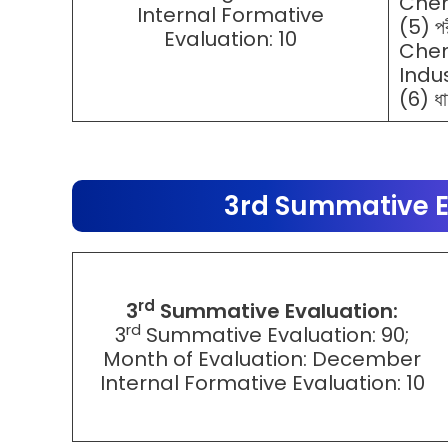
Chem
Internal Formative
(5) পর
Evaluation: 10
Chem
Indu
(6) ধ
3rd Summative E
rd
3
Summative Evaluation:
rd
3
Summative Evaluation: 90;
Month of Evaluation: December
Internal Formative Evaluation: 10