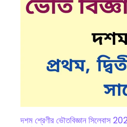
দশম শ্রেণীর ভৌতবিজ্ঞান সিলেবা