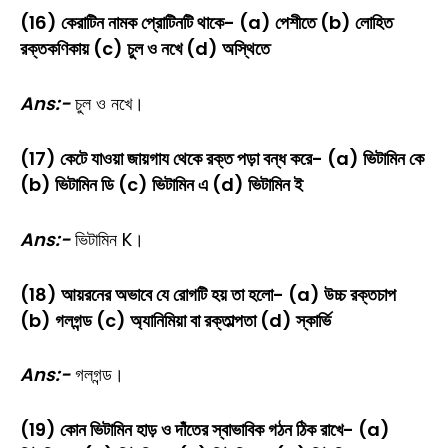
(16) কেরাটিন নামক প্রোটিনটি থাকে- (a) পেশীতে (b) লোহিত
রক্তকণিকায় (c) চুল ও নখে (d) অস্থিতে
Ans:-
চুল ও নখে।
(17) কেটে যাওয়া জায়গায থেকে রক্ত পড়া বন্ধ করে- (a) ভিটামিন কে
(b) ভিটামিন ডি (c) ভিটামিন এ (d) ভিটামিন ই
Ans:-
ভিটামিন K।
(18) আয়রনের অভাবে যে রোগটি হয় তা হলো- (a) উচ্চ রক্তচাপ
(b) গলগন্ড (c) অ্যানিমিয়া বা রক্তাল্পতা (d) স্কার্ভি
Ans:-
গলগন্ড।
(19) কোন ভিটামিন হাড় ও দাঁতের স্বাভাবিক গঠন ঠিক রাখে- (a)