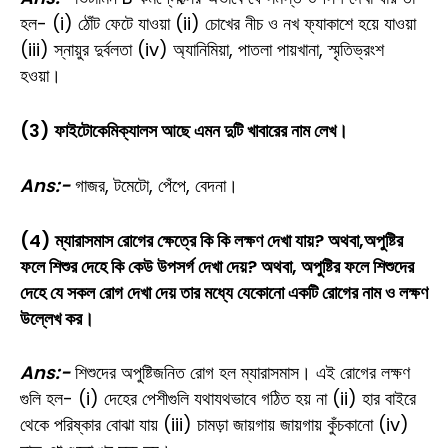
হল- (i) ঠোঁট ফেটে যাওয়া (ii) চোখের নীচ ও নখ ফ্যাকাশে হয়ে যাওয়া
(iii) স্নায়ুর দুর্বলতা (iv) অ্যানিমিয়া, পাতলা পায়খানা, স্মৃতিভ্রংশ
হওয়া।
(3) ফাইটোকেমিক্যালস আছে এমন দুটি খাবারের নাম লেখ।
Ans:-
গাজর, টমেটো, পেঁপে, বেদনা।
(4) ম্যারাসমাস রোগের ক্ষেত্রে কি কি লক্ষণ দেখা যায়? অথবা,অপুষ্টির
ফলে শিশুর দেহে কি কেউ উপসর্গ দেখা দেয়? অথবা, অপুষ্টির ফলে শিশুদের
দেহে যে সকল রোগ দেখা দেয় তার মধ্যে যেকোনো একটি রোগের নাম ও লক্ষণ
উল্লেখ কর।
Ans:-
শিশুদের অপুষ্টিজনিত রোগ হল ম্যারাসমাস। এই রোগের লক্ষণ
গুলি হল- (i) দেহের পেশীগুলি যথাযথভাবে গঠিত হয় না (ii) হার বাইরে
থেকে পরিষ্কার বোঝা যায় (iii) চামড়া জায়গায় জায়গায় কুঁচকানো (iv)