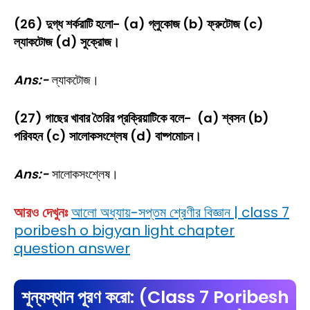
(26) দুগ্ধ শর্করাটি হলো- (a) গ্লুকোজ (b) ফ্রুটোজ (c)
ল্যাকটোজ (d) সুক্রোজ।
Ans:-
ল্যাকটোজ।
(27) গাছের খাবার তৈরির প্রক্রিয়াটিকে বলে- (a) শ্বসন (b)
পরিবহন (c) সালোকসংশ্লেষ (d) বাষ্পমোচন।
Ans:-
সালোকসংশ্লেষ।
আরও দেখুনঃ
আলো অধ্যায়-সপ্তম শ্রেণীর বিজ্ঞান | class 7
poribesh o bigyan light chapter
question answer
শূন্যস্থান পূরণ করো: (Class 7 Poribesh