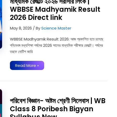
মাধ্যমিক রেজাল্ট ২০২৬ সরাসরি লিংক |
2026
Scrutiny
WBBSE Madhyamik Result
Review
Process
2026 Direct link
May 8, 2026
/ By
Science Master
WBBSE Madhyamik Result 2026: আজ প্রকাশিত হতে চলেছে
পশ্চিমবঙ্গ মধ্যশিক্ষা পর্ষদের 2026 সালের মাধ্যমিক পরীক্ষার রেজাল্ট। পর্ষদের
তরফে নোটিশ জারি
মাধ্যমিক
Read More »
রেজাল্ট
২০২৬
সরাসরি
লিংক
|
WBBSE
Madhyamik
Result
পরিবেশ বিজ্ঞান- অষ্টম শ্রেণী সিলেবাস | WB
2026
Direct
Class 8 Poribesh Bigyan
link
Syllabus New