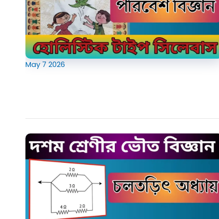
May
7
2026