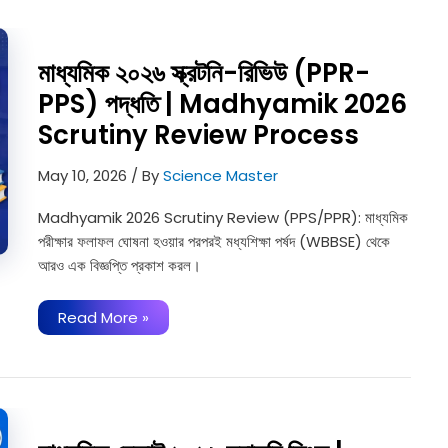
Live:
আজ
প্রকাশ
উচ্চমাধ্যমিক
মাধ্যমিক ২০২৬ স্ক্রটনি-রিভিউ (PPR-
রেজাল্ট,
সকাল
PPS) পদ্ধতি | Madhyamik 2026
১১টা
থেকে
Scrutiny Review Process
অনলাইনে
দেখা
যাবে
May 10, 2026
/ By
Science Master
ফলাফল
Madhyamik 2026 Scrutiny Review (PPS/PPR): মাধ্যমিক
পরীক্ষার ফলাফল ঘোষনা হওয়ার পরপরই মধ্যশিক্ষা পর্ষদ (WBBSE) থেকে
আরও এক বিজ্ঞপ্তি প্রকাশ করল।
মাধ্যমিক
Read More »
২০২৬
স্ক্রটনি-
রিভিউ
(PPR-
PPS)
পদ্ধতি
|
Madhyamik