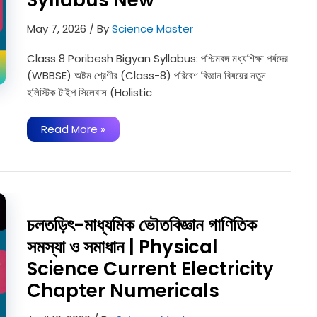
May 7, 2026
/ By
Science Master
Class 8 Poribesh Bigyan Syllabus: পশ্চিমবঙ্গ মধ্যশিক্ষা পর্ষদের
(WBBSE) অষ্টম শ্রেণীর (Class-8) পরিবেশ বিজ্ঞান বিষয়ের নতুন
হলিস্টিক টাইপ সিলেবাস (Holistic
পরিবেশ
Read More »
বিজ্ঞান-
অষ্টম
শ্রেণী
সিলেবাস
|
WB
Class
8
চলতড়িৎ-মাধ্যমিক ভৌতবিজ্ঞান গাণিতিক
Poribesh
Bigyan
সমস্যা ও সমাধান | Physical
Syllabus
New
Science Current Electricity
Chapter Numericals