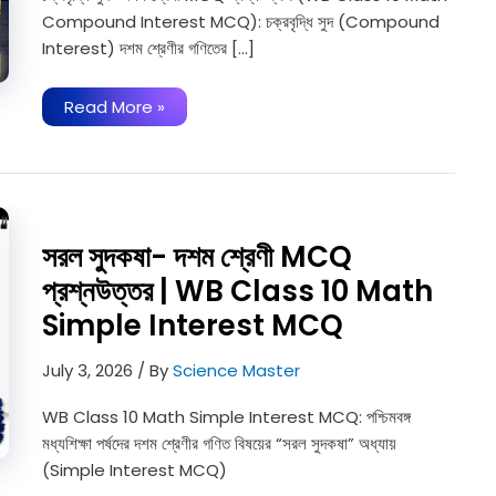
Compound Interest MCQ): চক্রবৃদ্ধি সুদ (Compound
Interest) দশম শ্রেণীর গণিতের […]
চক্রবৃদ্ধি
Read More »
সুদ-
দশম
শ্রেণী
MCQ
প্রশ্নউত্তর
|
WB
Class
সরল সুদকষা- দশম শ্রেণী MCQ
10
Math
প্রশ্নউত্তর | WB Class 10 Math
Compound
Interest
Simple Interest MCQ
MCQ
July 3, 2026
/ By
Science Master
WB Class 10 Math Simple Interest MCQ: পশ্চিমবঙ্গ
মধ্যশিক্ষা পর্ষদের দশম শ্রেণীর গণিত বিষয়ের “সরল সুদকষা” অধ্যায়
(Simple Interest MCQ)