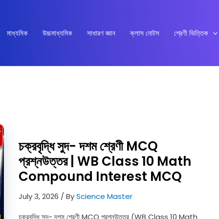
মাধ্যমিক
উচ্চমাধ্যমিক
সাধারণ জ্ঞান
ক্লাস নোটস
শ্রেণী ভিত্তিক
চক্রবৃদ্ধি সুদ- দশম শ্রেণী MCQ
প্রশ্নউত্তর | WB Class 10 Math
Compound Interest MCQ
July 3, 2026
/ By
Science Master
চক্রবৃদ্ধি সুদ- দশম শ্রেণী MCQ প্রশ্নউত্তর (WB Class 10 Math