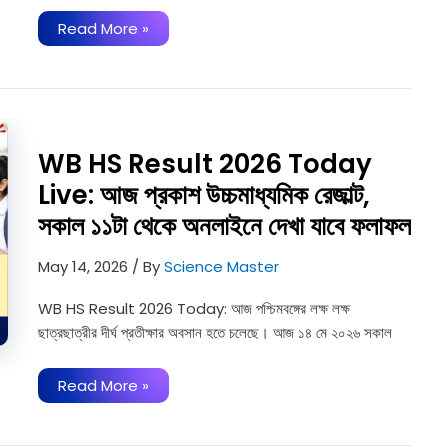
সরল
Read More »
সুদকষা-
দশম
শ্রেণী
MCQ
প্রশ্নউত্তর
|
WB
Class
WB HS Result 2026 Today
10
Math
Live: আজ প্রকাশ উচ্চমাধ্যমিক রেজাল্ট,
Simple
Interest
সকাল ১১টা থেকে অনলাইনে দেখা যাবে ফলাফল
MCQ
May 14, 2026
/ By
Science Master
WB HS Result 2026 Today: আজ পশ্চিমবঙ্গের লক্ষ লক্ষ
ছাত্রছাত্রীর দীর্ঘ প্রতীক্ষার অবসান হতে চলেছে। আজ ১৪ মে ২০২৬ সকাল
WB
Read More »
HS
Result
2026
Today