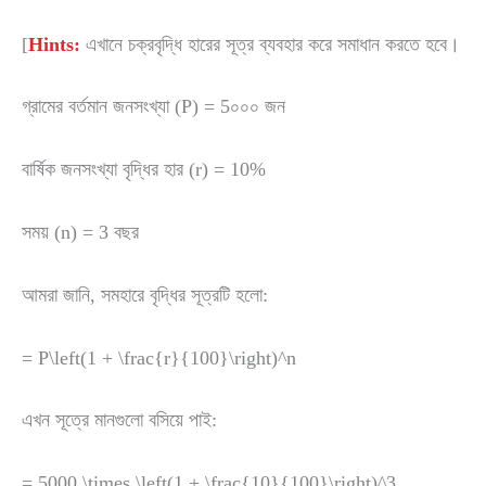
[
Hints:
এখানে চক্রবৃদ্ধি হারের সূত্র ব্যবহার করে সমাধান করতে হবে।
গ্রামের বর্তমান জনসংখ্যা (P) = 5০০০ জন
বার্ষিক জনসংখ্যা বৃদ্ধির হার (r) = 10%
সময় (n) = 3 বছর
আমরা জানি, সমহারে বৃদ্ধির সূত্রটি হলো:
=
P\left(1 + \frac{r}{100}\right)^n
এখন সূত্রে মানগুলো বসিয়ে পাই:
=
5000 \times \left(1 + \frac{10}{100}\right)^3