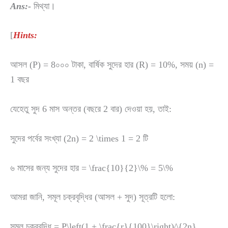
Ans:-
মিথ্যা।
[
Hints:
আসল (P) = 8০০০ টাকা, বার্ষিক সুদের হার (R) = 10%, সময় (n) =
1 বছর
যেহেতু সুদ 6 মাস অন্তর (বছরে 2 বার) দেওয়া হয়, তাই:
সুদের পর্বের সংখ্যা (2n) =
2 \times 1 = 2
টি
৬ মাসের জন্য সুদের হার =
\frac{10}{2}\% = 5\%
আমরা জানি, সমূল চক্রবৃদ্ধির (আসল + সুদ) সূত্রটি হলো:
সমূল চক্রবৃদ্ধি =
P\left(1 + \frac{r}{100}\right)^{2n}