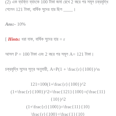
(2) এক ব্যক্তি ব্যাংকে 100 টাকা জমা রেখে 2 বছর পর সমূল চক্রবৃদ্ধি
পেলেন 121 টাকা, বার্ষিক সুদের হার ছিল ____।
Ans:-
10%
[
Hints:
ধরা যাক, বার্ষিক সুদের হার = r
আসল P = 100 টাকা এবং 2 বছর পর সমূল A= 121 টাকা।
চক্রবৃদ্ধি সুদের সূত্র অনুযায়ী,
A=P(1 + \frac{r}{100})^n
121=100(1+\frac{r}{100})^2
(1+\frac{r}{100})^2=\frac{121}{100}=(\frac{11}
{10})^2
(1+\frac{r}{100})=\frac{11}{10}
\frac{r}{100}=\frac{1}{10}