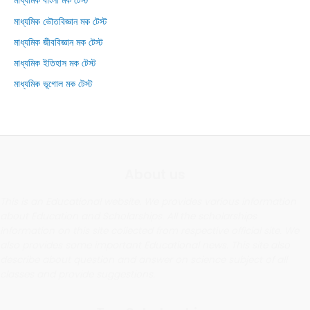
মাধ্যমিক বাংলা মক টেস্ট
মাধ্যমিক ভৌতবিজ্ঞান মক টেস্ট
মাধ্যমিক জীববিজ্ঞান মক টেস্ট
মাধ্যমিক ইতিহাস মক টেস্ট
মাধ্যমিক ভূগোল মক টেস্ট
About us
This is an Educational website. We provides various information
about Education and Scholarships. All the scholarships
information on this site collected from respective official site. We
also provides some important Educational news. This site also
describe about question and answer on science subject of all
classes and provide suggestions.