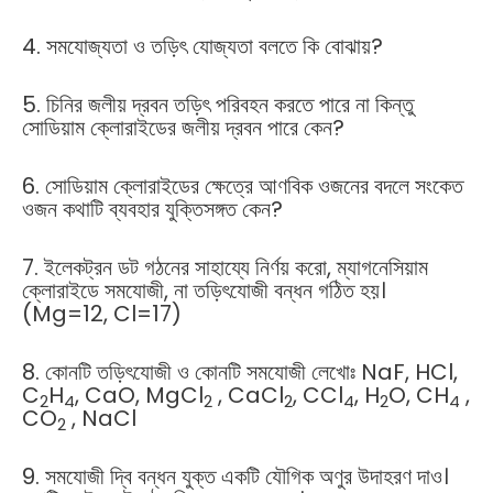
4. সমযোজ্যতা ও তড়িৎ যোজ্যতা বলতে কি বোঝায়?
5. চিনির জলীয় দ্রবন তড়িৎ পরিবহন করতে পারে না কিন্তু
সোডিয়াম ক্লোরাইডের জলীয় দ্রবন পারে কেন?
6. সোডিয়াম ক্লোরাইডের ক্ষেত্রে আণবিক ওজনের বদলে সংকেত
ওজন কথাটি ব্যবহার যুক্তিসঙ্গত কেন?
7. ইলেকট্রন ডট গঠনের সাহায্যে নির্ণয় করো, ম্যাগনেসিয়াম
ক্লোরাইডে সমযোজী, না তড়িৎযোজী বন্ধন গঠিত হয়।
(Mg=12, Cl=17)
8. কোনটি তড়িৎযোজী ও কোনটি সমযোজী লেখোঃ NaF, HCl,
C
H
, CaO, MgCl
, CaCl
, CCl
, H
O, CH
,
2
4
2
2
4
2
4
CO
, NaCl
2
9. সমযোজী দ্বি বন্ধন যুক্ত একটি যৌগিক অণুর উদাহরণ দাও।