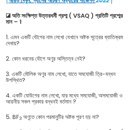
[
আরও দেখুন: গ্যাসের আচরণ অধ্যায়ের সাজেশন
2022
]
◪ অতি সংক্ষিপ্ত উত্তরধর্মী প্রশ্ম ( VSAQ ) প্রতিটি প্রশ্মের
মান – 1
1. এমন একটি যৌগের নাম লেখো যেখানে অষ্টক সূত্রের ব্যাতিক্রম
দেখায়?
2. কোন ধরনের যৌগে অণুর অস্তিত্ব নেই?
3. একটি মৌলিক অণুর নাম লেখো, যাতে সমযোজী ত্রি-বন্ধন
উপস্থিত?
4. একটি যোউগের নাম লেখো, যার মধ্যে সমযোজী, অসমযোজী ও
আয়নীয় সকল প্রকার বন্ধনই বর্তমান ?
5. BF
অণুতে কোন পরমানুটির অষ্টক পূরণ হয় না?
3