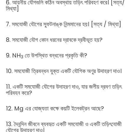
6. আয়নীয় যৌগগুলি কঠিন অবস্থায় তড়িৎ পরিবহণ করে। [সত্য/
মিথ্যা]
7. সমযোজী যৌগের স্ফুটনাঙ্ক নিন্মমানের হয়। [সত্য / মিথ্যা]
8. সমযোজী যৌগ কোন ধরনের দ্রাবকে দ্রবীভূত হয়?
9. NH
তে উপস্থিত বন্ধনের প্রকৃতি কী?
3
10. সমযোজী ত্রিবন্ধন যুক্ত একটি যৌগিক অণুর উদাহরণ দাও।
11. একটি সমযোজী যৌগের উদাহরণ দাও, যার জলীয় দ্রবণ তড়িৎ
পরিবহন করে?
12. Mg এর যোজ্যতা কক্ষে কয়টি ইলেকট্রন আছে?
13. দৈনন্দিন জীবনে ব্যবহৃত একটি সমযোজী ও একটি তড়িৎযোজী
যৌগের উদাহরণ দাও।