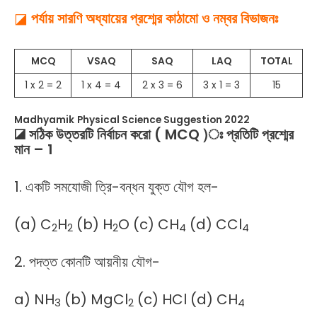
◪
পর্যায় সারণি অধ্যায়ের প্রশ্মের কাঠামো ও নম্বর বিভাজনঃ
MCQ
VSAQ
SAQ
LAQ
TOTAL
1 x 2 = 2
1 x 4 = 4
2 x 3 = 6
3 x 1 = 3
15
Madhyamik
Physical Science Suggestion 2022
◪ সঠিক উত্তরটি নির্বাচন করো ( MCQ )ঃ প্রতিটি প্রশ্মের
মান – 1
1. একটি সমযোজী ত্রি-বন্ধন যুক্ত যৌগ হল-
(a) C
H
(b) H
O (c) CH
(d) CCl
2
2
2
4
4
2. পদত্ত কোনটি আয়নীয় যৌগ-
a) NH
(b) MgCl
(c) HCl (d) CH
3
2
4