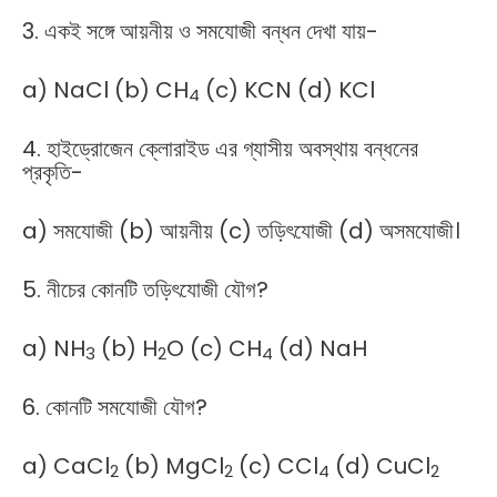
3. একই সঙ্গে আয়নীয় ও সমযোজী বন্ধন দেখা যায়-
a) NaCl (b) CH
(c) KCN (d) KCl
4
4. হাইড্রোজেন ক্লোরাইড এর গ্যাসীয় অবস্থায় বন্ধনের
প্রকৃতি-
a) সমযোজী (b) আয়নীয় (c) তড়িৎযোজী (d) অসমযোজী।
5. নীচের কোনটি তড়িৎযোজী যৌগ?
a) NH
(b) H
O (c) CH
(d) NaH
3
2
4
6. কোনটি সমযোজী যৌগ?
a) CaCl
(b) MgCl
(c) CCl
(d) CuCl
2
2
4
2