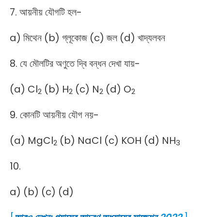
7. আয়নীয় যৌগটি হল-
a) মিথেন (b) গ্লূকোজ (c) জল (d) খাদ্যলবন
8. যে মৌলটির অণুতে দ্বি বন্ধন দেখা যায়-
(a) Cl
(b) H
(c) N
(d) O
2
2
2
2
9. কোনটি আয়নীয় যৌগ নয়-
(a) MgCl
(b) NaCl (c) KOH (d) NH
2
3
10.
a) (b) (c) (d)