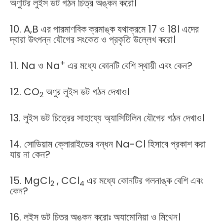
অণুটির লুইস ডট গঠন চিত্র অঙ্কন করো।
10. A,B এর পারমাণবিক ক্রমাঙ্ক যথাক্রমে 17 ও 18। এদের
দ্বারা উৎপন্ন যৌগের সংকেত ও প্রকৃতি উল্লেখ করো।
+
11. Na ও Na
এর মধ্যে কোনটি বেশি স্থায়ী এবং কেন?
12. CO
অণুর লুইস ডট গঠন দেখাও।
2
13. লুইস ডট চিত্রের সাহায্যে অ্যাসিটিলিন যৌগের গঠন দেখাও।
14. সোডিয়াম ক্লোরাইডের বন্ধন Na-Cl হিসাবে প্রকাশ করা
যায় না কেন?
15. MgCl
, CCl
এর মধ্যে কোনটির গলনাঙ্ক বেশি এবং
2
4
কেন?
16. লুইস ডট চিত্র অঙ্কন করোঃ অ্যামোনিয়া ও মিথেন।