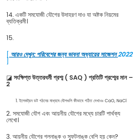
14. একটি সমযোজী যৌগের উদাহরণ দাও যা অষ্টক নিয়মের
ব্যতিক্রমী।
15.
[
আরও দেখুন: পরিবেশের জন্য ভাবনা অধ্যায়ের সাজেশন
2022
]
◪
সংক্ষিপ্ত উত্তরধর্মী প্রশ্ম ( SAQ ) প্রতিটি প্রশ্মের মান –
2
ইলেকট্রন ডট গঠনের মাধ্যমে যৌগগুলি কীভাবে গঠিত দেখাওঃ CaO, NaCl
2. সমযোজী যৌগ এবং আয়নীয় যৌগের মধ্যে চারটি পার্থক্য
লেখো।
3. আয়নীয় যৌগের গলনাঙ্ক ও স্ফুটনাঙ্ক বেশি হয় কেন?