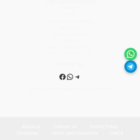
Top Scholarships
NMMSE
VSO
Nabannya Scholarship
Aikyashree
Taruner Swapana
SVMCM
জিনিয়ার বিজ্ঞানী কন্যা মেধা বৃত্তি
সিনিয়ার বিজ্ঞানী কন্যা মেধা বৃত্তি
Follow us
Facebook
WhatsApp
Telegram
Email: sciencemaster286@gmail.com
About us
Contact us
Privacy Policy
Disclaimer
Terms and Conditions
DMCA