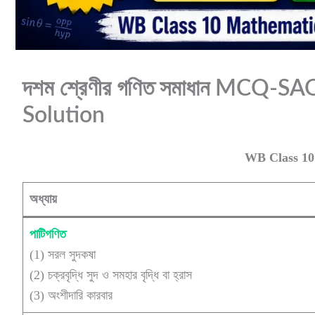
দশম শ্রেণীর গণিত সমাধান MCQ-
Solution
WB Class 10
অধ্যায়
পাটিগণিত
(1) সরল সুদকষা
(2) চক্রবৃদ্ধি সুদ ও সমহার বৃদ্ধি বা হ্রাস
(3) অংশীদারি কারবার