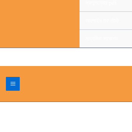
প্রশ্মপত্রের pdf
অনলাইন মক টেস্ট
মাধ্যমিক সাজেশন