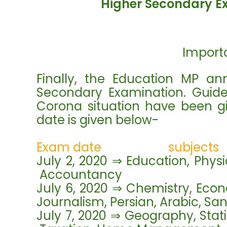
Higher Secondary E
Import
Finally, the Education MP a
Secondary Examination. Guide
Corona situation have been gi
date is given below-
Exam date
subjects
July 2, 2020 ⇒ Educat
Accountancy
July 6, 2020
⇒
Chemist
Journalism, Persian, Arabic, San
July 7, 2020
⇒
Geography, 