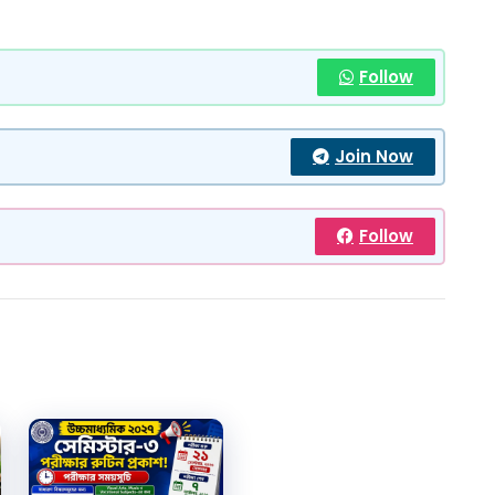
Follow
Join Now
Follow