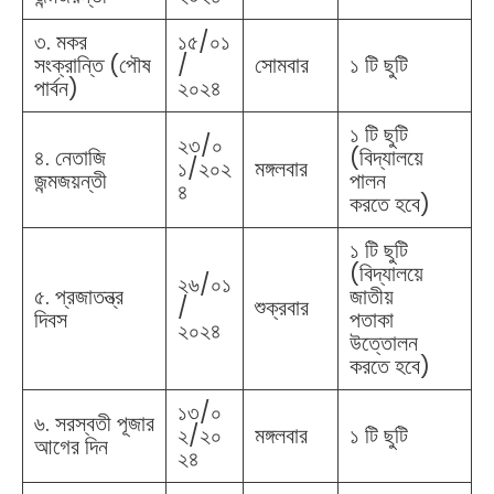
৩. মকর
১৫/০১
সংক্রান্তি (পৌষ
/
সোমবার
১ টি ছুটি
পার্বন)
২০২৪
১ টি ছুটি
২৩/০
৪. নেতাজি
(বিদ্যালয়ে
১/২০২
মঙ্গলবার
জন্মজয়ন্তী
পালন
৪
করতে হবে)
১ টি ছুটি
(বিদ্যালয়ে
২৬/০১
৫. প্রজাতন্ত্র
জাতীয়
/
শুক্রবার
দিবস
পতাকা
২০২৪
উত্তোলন
করতে হবে)
১৩/০
৬. সরস্বতী পূজার
২/২০
মঙ্গলবার
১ টি ছুটি
আগের দিন
২৪