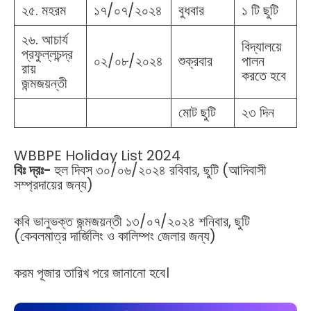
২৫. মহরম
১৭/০৭/২০২৪
বুধবার
১ টি ছুটি
২৬. আচার্য
বিদ্যালয়ে
প্রফুল্লচন্দ্র
০২/০৮/২০২৪
শুক্রবার
পালন
রায়
করতে হবে
জন্মজয়ন্তী
মোট ছুটি
২৩ দিন
WBBPE Holiday List 2024
বিঃ দ্রঃ-
হুল দিবস ৩০/০৬/২০২৪ রবিবার, ছুটি (আদিবাসী
সম্প্রদায়ের জন্য)
কবি ভানুভক্ত জন্মজয়ন্তী ১৩/০৭/২০২৪ শনিবার, ছুটি
(কেবলমাত্র দার্জিলিং ও কালিম্পং জেলার জন্য)
করম পূজার তারিখ পরে জানানো হবে।