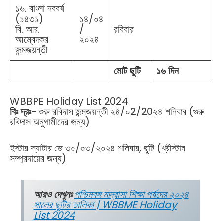
১৬. বাংলা নববর্ষ
(১৪৩১)
১৪/০৪
বি. আর.
/
রবিবার
আম্বেদকর
২০২৪
জন্মজয়ন্তী
মোট ছুটি
১৬ দিন
WBBPE Holiday List 2024
বিঃ দ্রঃ-
গুরু রবিদাস জন্মজয়ন্তী ২৪/০2/20২৪ শনিবার (গুরু
রবিদাস অনুগামীদের জন্য)
ইস্টার স্যাটার ডে ৩০/০৩/২০২৪ শনিবার, ছুটি (খ্রীস্টান
সম্প্রদায়ের জন্য)
আরও দেখুনঃ
পশ্চিমবঙ্গ মাদ্রাসা শিক্ষা পর্ষদের ২০২৪
সালের ছুটির তালিকা | WBBME Holiday
List 2024