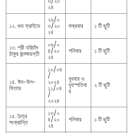
৩/২০
২৪
২৯/০
১২. গুড ফ্রাইডে
৩/২০
শুক্রবার
১ টি ছুটি
২৪
০৬/০
১৩. শ্রী হরিচাঁদ
৪/২০
শনিবার
১ টি ছুটি
ঠাকুর জন্মজয়ন্তী
২৪
১০/০৪
/
বুধবার ও
১৪. ঈদ-উল-
২০২৪
বৃহস্পতিবা
২ টি ছুটি
ফিতার
১১/০৪
র
/
২০২৪
১৩/০
১৫. চৈত্র
৪/২০
শনিবার
১ টি ছুটি
সংক্রান্তি
২৪