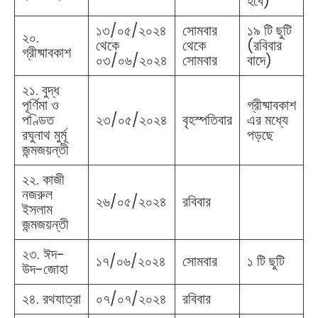
হবে)
১৩/০৫/২০২৪
সোমবার
১৯ টি ছুটি
২০.
থেকে
থেকে
(রবিবার
গ্রীষ্মাবকাশ
০৩/০৬/২০২৪
সোমবার
বাদে)
২১. বুদ্ধ
পূর্ণিমা ও
গ্রীষ্মাবকাশ
পণ্ডিত
২৩/০৫/২০২৪
বৃহস্পতিবার
এর মধ্যে
রঘুনাথ মুর্মূ
পড়ছে
জন্মজয়ন্তী
২২. কাজী
নজরুল
২৬/০৫/২০২৪
রবিবার
ইসলাম
জন্মজয়ন্তী
২৩. ঈদ-
১৭/০৬/২০২৪
সোমবার
১ টি ছুটি
উদ-জোহা
২৪. রথযাত্রা
০৭/০৭/২০২৪
রবিবার