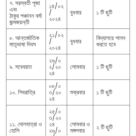
৭. সরস্বতী পূজা
১৪/০২
এবং
/
বুধবার
১ টি ছুটি
ঠাকুর পঞ্চানন বর্মা
২০২৪
জন্মজয়ন্তী
২১/০২
৮. আন্তর্জাতিক
বিদ্যালয়ে পালন
/
বুধবার
মাতৃভাষা দিবস
করতে হবে
২০২৪
২৬/০
৯. সবেবরাত
২/২০
সোমবার
১ টি ছুটি
২৪
০৮/০
১০. শিবরাত্রি
৩/২০
শুক্রবার
১ টি ছুটি
২৪
২৫/০
৩/২০
১১. দোলযাত্রা ও
২৪
সোমবার ও
২ টি ছুটি
হোলি
২৬/০
মঙ্গলবার