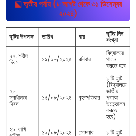
⬕ তৃতীয় পর্যায় (৮ আগষ্ট থেকে ৩১ ডিসেম্বর
২০২৪)
ছুটির দিন
ছুটির উপলক্ষ
তারিখ
বার
সংখ্যা
বিদ্যালয়ে
২৭. শহীদ
১১/০৮/২০২৪
রবিবার
পালন
দিবস
করতে হবে
১ টি ছুটি
(বিদ্যালয়ে
২৮.
জাতীয়
স্বাধীনতা
১৫/০৮/২০২৪
বৃহস্পতিবার
পতাকা
দিবস
উত্তোলন
করতে
হবে)
২৯. রাখি
১৯/০৮/২০২৪
সোমবার
১ টি ছুটি
পূর্ণিমা