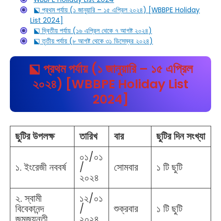
⬕ প্রথম পর্যায় (১ জানুয়ারি – ১৫ এপ্রিল ২০২৪) [WBBPE Holiday
List 2024]
⬕ দ্বিতীয় পর্যায় (১৬ এপ্রিল থেকে ৭ আগষ্ট ২০২৪)
⬕ তৃতীয় পর্যায় (৮ আগষ্ট থেকে ৩১ ডিসেম্বর ২০২৪)
⬕ প্রথম পর্যায় (১ জানুয়ারি – ১৫ এপ্রিল
২০২৪) [WBBPE Holiday List
2024]
ছুটির উপলক্ষ
তারিখ
বার
ছুটির দিন সংখ্যা
০১/০১
১. ইংরেজী নববর্ষ
/
সোমবার
১ টি ছুটি
২০২৪
২. স্বামী
১২/০১
বিবেকানন্দ
/
শুক্রবার
১ টি ছুটি
জন্মজয়ন্তী
২০২৪