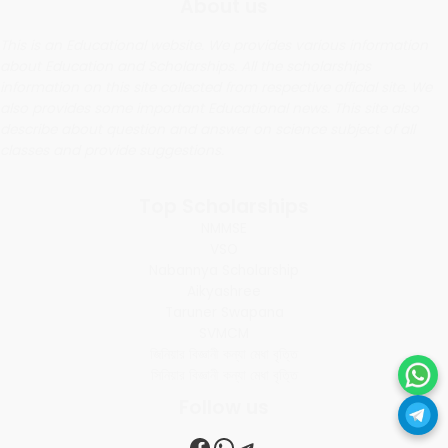
About us
This is an Educational website. We provides various information
about Education and Scholarships. All the scholarships
information on this site collected from respective official site. We
also provides some important Educational news. This site also
describe about question and answer on science subject of all
classes and provide suggestions.
Top Scholarships
NMMSE
VSO
Nabannya Scholarship
Aikyashree
Taruner Swapana
SVMCM
জিনিয়ার বিজ্ঞানী কন্যা মেধা বৃত্তি
সিনিয়ার বিজ্ঞানী কন্যা মেধা বৃত্তি
Follow us
Facebook
WhatsApp
Telegram