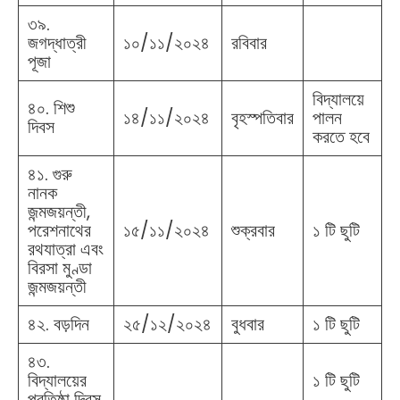
৩৯.
জগদ্ধাত্রী
১০/১১/২০২৪
রবিবার
পূজা
বিদ্যালয়ে
৪০. শিশু
১৪/১১/২০২৪
বৃহস্পতিবার
পালন
দিবস
করতে হবে
৪১. গুরু
নানক
জন্মজয়ন্তী,
পরেশনাথের
১৫/১১/২০২৪
শুক্রবার
১ টি ছুটি
রথযাত্রা এবং
বিরসা মুণ্ডা
জন্মজয়ন্তী
৪২. বড়দিন
২৫/১২/২০২৪
বুধবার
১ টি ছুটি
৪৩.
বিদ্যালয়ের
১ টি ছুটি
প্রতিষ্ঠা দিবস