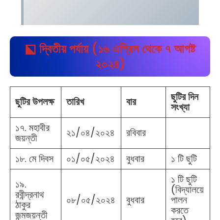
⬕ দ্বিতীয় পর্যায় (১৬ এপ্রিল থেকে ৭ আগষ্ট
২০২৪)
ছুটির দিন
ছুটির উপলক্ষ
তারিখ
বার
সংখ্যা
১৭. মহাবীর
২১/০৪/২০২৪
রবিবার
জয়ন্তী
১৮. মে দিবস
০১/০৫/২০২৪
বুধবার
১ টি ছুটি
১ টি ছুটি
১৯.
(বিদ্যালয়ে
রবীন্দ্রনাথ
০৮/০৫/২০২৪
বুধবার
পালন
ঠাকুর
করতে
জন্মজয়ন্তী