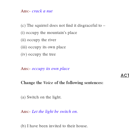
Ans:-
crack a nut
(c) The squirrel does not find it disgraceful to –
(i) occupy the mountain’s place
(ii) occupy the river
(iii) occupy its own place
(iv) occupy the tree
Ans:-
occupy its own place
ACT
Change the
of the following sentences:
Voice
(a) Switch on the light.
Ans:-
Let the light be switch on.
(b) I have been invited to their house.