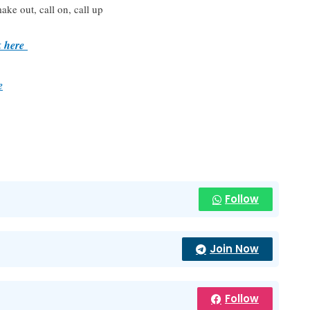
ake out, call on, call up
k here
e
Follow
Join Now
Follow