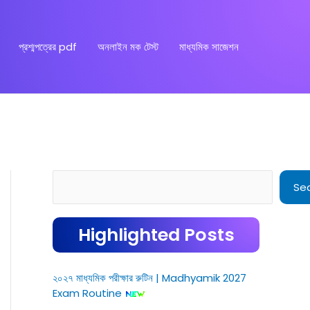
প্রশ্মপত্রের pdf
অনলাইন মক টেস্ট
মাধ্যমিক সাজেশন
Search
Se
Highlighted Posts
২০২৭ মাধ্যমিক পরীক্ষার রুটিন | Madhyamik 2027
Exam Routine