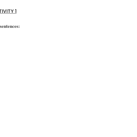
IVITY 1
 sentences: