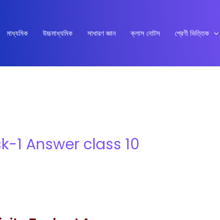
মাধ্যমিক
উচ্চমাধ্যমিক
সাধারণ জ্ঞান
ক্লাস নোটস
শ্রেণী ভিত্তিক
sk-1 Answer class 10