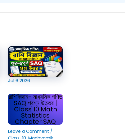
Jul
6
2026
রাশিবিজ্ঞান- মাধ্যমিক গণিত
SAQ প্রশ্ন উত্তর |
Class 10 Math
Statistics
Chapter SAQ
Leave a Comment
/
Class-10
,
Madhyamik