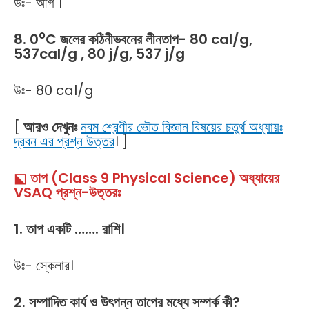
উঃ- আর্গ ।
o
8. 0
C জলের কঠিনীভবনের লীনতাপ- 80 cal/g,
537cal/g , 80 j/g, 537 j/g
উঃ- 80 cal/g
[
আরও দেখুনঃ
নবম শ্রেণীর ভৌত বিজ্ঞান বিষয়ের চতুর্থ অধ্যায়ঃ
দ্রবন এর প্রশ্ন উত্তর
। ]
⬕
তাপ (Class 9 Physical Science) অধ্যায়ের
VSAQ প্রশ্ন-উত্তরঃ
1. তাপ একটি ……. রাশি।
উঃ- স্কেলার।
2. সম্পাদিত কার্য ও উৎপন্ন তাপের মধ্যে সম্পর্ক কী?