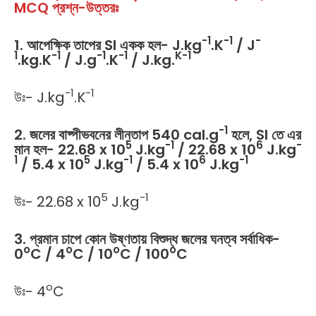
MCQ প্রশ্ন-উত্তরঃ
-1
-1
-
1. আপেক্ষিক তাপের SI একক হল- J.kg
.K
/ J
1
-1
-1
-1
K-1
.kg.K
/ J.g
.K
/ J.kg.
-1
-1
উঃ- J.kg
.K
-1
2. জলের বাষ্পীভবনের লীনতাপ 540 cal.g
হলে, SI তে এর
5
-1
6
-
মান হল- 22.68 x 10
J.kg
/ 22.68 x 10
J.kg
1
5
-1
6
-1
/ 5.4 x 10
J.kg
/ 5.4 x 10
J.kg
5
-1
উঃ- 22.68 x 10
J.kg
3. প্রমান চাপে কোন উষ্ণতায় বিশুদ্ধ জলের ঘনত্ব সর্বাধিক-
o
o
o
o
0
C / 4
C / 10
C / 100
C
o
উঃ- 4
C