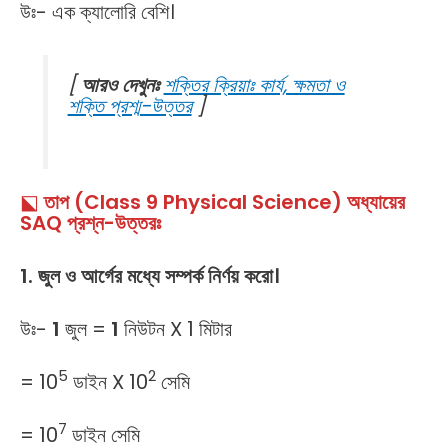
উঃ- এক ক্যালোরি বেশি।
[
আরও দেখুনঃ
শক্তির ক্রিয়াঃ কার্য, ক্ষমতা ও
শক্তি প্রশ্ম-উত্তর
]
⬕
তাপ (Class 9 Physical Science) অধ্যায়ের
SAQ প্রশ্ন-উত্তরঃ
1. জুল ও আর্গের মধ্যে সম্পর্ক নির্ণয় করো।
উঃ-
1
জুল =
1
নিউটন X 1 মিটার
5
2
= 10
ডাইন X 10
সেমি
7
= 10
ডাইন সেমি