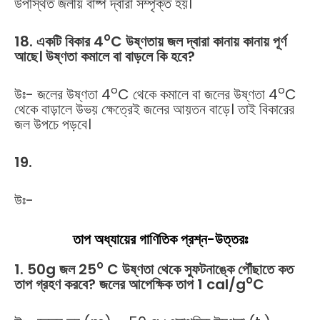
উপস্থিত জলীয় বাষ্প দ্বারা সম্পৃক্ত হয়।
o
18. একটি বিকার 4
C উষ্ণতায় জল দ্বারা কানায় কানায় পূর্ণ
আছে। উষ্ণতা কমালে বা বাড়লে কি হবে?
o
o
উঃ- জলের উষ্ণতা 4
C থেকে কমালে বা জলের উষ্ণতা 4
C
থেকে বাড়ালে উভয় ক্ষেত্রেই জলের আয়তন বাড়ে। তাই বিকারের
জল উপচে পড়বে।
19.
উঃ-
তাপ অধ্যায়ের গাণিতিক প্রশ্ন-উত্তরঃ
o
1. 50g জল 25
C উষ্ণতা থেকে স্ফুটনাঙ্কে পৌঁছাতে কত
o
তাপ গ্রহণ করবে? জলের আপেক্ষিক তাপ 1 cal/g
C