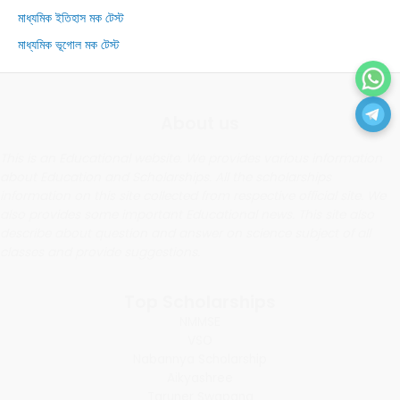
মাধ্যমিক ইতিহাস মক টেস্ট
মাধ্যমিক ভূগোল মক টেস্ট
About us
This is an Educational website. We provides various information
about Education and Scholarships. All the scholarships
information on this site collected from respective official site. We
also provides some important Educational news. This site also
describe about question and answer on science subject of all
classes and provide suggestions.
Top Scholarships
NMMSE
VSO
Nabannya Scholarship
Aikyashree
Taruner Swapana