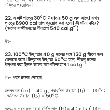
শক্তির প্রয়োজন।
o
22. একটি পাত্রে 30
C উষ্ণতার 50 g জল আছে। এখন
পাত্রে 8900 cal তাপ প্রয়োগ করা হলো। কী ঘটনা ঘটবে?
-1
(জলের বাষ্পীভবনের লীনতাপ 540 cal.g
)
উঃ-
o
23. 100
C উষ্ণতার 40 g জলের সঙ্গে 150 g শীতল জল
o
মেশানো হলো। মিশ্রণের উষ্ণতা 50
C হলে, শীতল জলের
-1
উষ্ণতা কত ছিল? জলের আপেক্ষিক তাপ 1 cal.g
উঃ-
গরম জলের ক্ষেত্রে,
o
জলের ভর (m) = 40 g ; প্রাথমিক উষ্ণতা (t
) = 100
C
1
o
; অন্তিম উষ্ণতা (t
) = 50
C
2
অতএব, গরম জল দ্বারা বর্জিত তাপ (H)= 40 x 1 x (100-