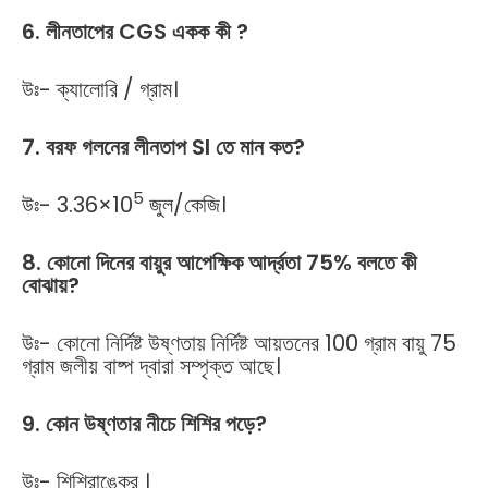
6. লীনতাপের CGS একক কী ?
উঃ- ক্যালোরি / গ্রাম।
7. বরফ গলনের লীনতাপ SI তে মান কত?
5
উঃ- 3.36×10
জুল/কেজি।
8. কোনো দিনের বায়ুর আপেক্ষিক আর্দ্রতা 75% বলতে কী
বোঝায়?
উঃ- কোনো নির্দিষ্ট উষ্ণতায় নির্দিষ্ট আয়তনের 100 গ্রাম বায়ু 75
গ্রাম জলীয় বাষ্প দ্বারা সম্পৃক্ত আছে।
9. কোন উষ্ণতার নীচে শিশির পড়ে?
উঃ- শিশিরাঙ্কের ।