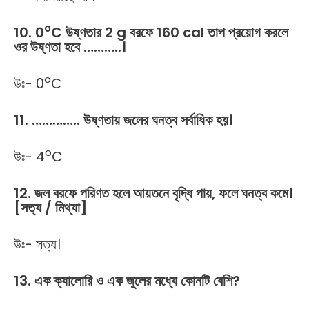
o
10. 0
C উষ্ণতার 2 g বরফে 160 cal তাপ প্রয়োগ করলে
ওর উষ্ণতা হবে ………..।
o
উঃ- 0
C
11. ………….. উষ্ণতায় জলের ঘনত্ব সর্বাধিক হয়।
o
উঃ- 4
C
12. জল বরফে পরিণত হলে আয়তনে বৃদ্ধি পায়, ফলে ঘনত্ব কমে।
[সত্য / মিথ্যা]
উঃ- সত্য।
13. এক ক্যালোরি ও এক জুলের মধ্যে কোনটি বেশি?