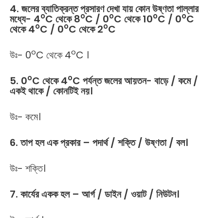
4. জলের ব্যাতিক্রন্ত প্রসারণ দেখা যায় কোন উষ্ণতা পাল্লার
o
o
o
o
o
মধ্যে- 4
C থেকে 8
C / 0
C থেকে 10
C / 0
C
o
o
o
থেকে 4
C / 0
C থেকে 2
C
o
o
উঃ- 0
C থেকে 4
C ।
o
o
5. 0
C থেকে 4
C পর্যন্ত জলের আয়তন- বাড়ে / কমে /
একই থাকে / কোনটিই নয়।
উঃ- কমে।
6. তাপ হল এক প্রকার – পদার্থ / শক্তি / উষ্ণতা / বল।
উঃ- শক্তি।
7. কার্যের একক হল – আর্গ / ডাইন / ওয়াট / নিউটন।