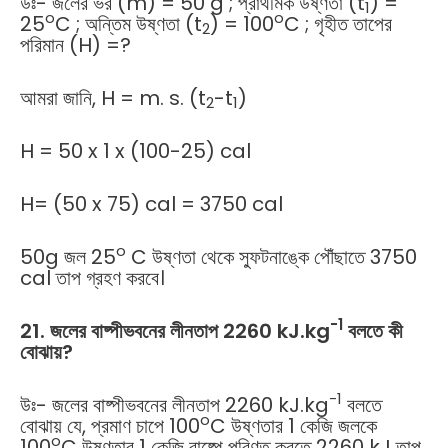
উঃ- জলের ভর (m) = 50 g ; প্রাথমিক উষ্ণতা (t
) =
1
o
o
25
C ; অন্তিম উষ্ণতা (t
) = 100
C ; গৃহীত তাপের
2
পরিমান (H) =?
আমরা জানি, H = m. s. (t
-t
)
2
1
H = 50 x 1 x (100-25) cal
H= (50 x 75) cal = 3750 cal
o
50g জল 25
C উষ্ণতা থেকে স্ফুটনাঙ্কে পৌঁছাতে 3750
cal তাপ গ্রহণ করবে।
-1
21. জলের বাষ্পীভবনের লীনতাপ 2260 kJ.kg
বলতে কী
বোঝায়?
-1
উঃ- জলের বাষ্পীভবনের লীনতাপ 2260 kJ.kg
বলতে
o
বোঝায় যে, প্রমাণ চাপে 100
C উষ্ণতার 1 কেজি জলকে
o
100
C উষ্ণতার 1 কেজি বাষ্পে পরিণত করতে 2260 kJ তাপ