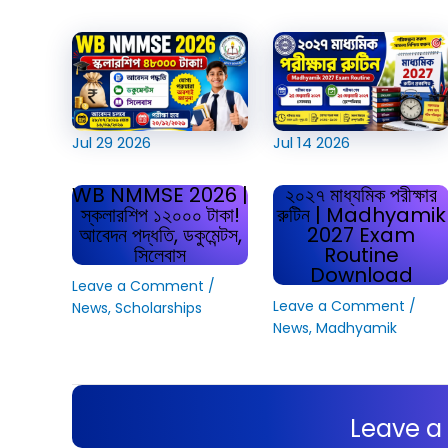
Jul
29
2026
Jul
14
2026
WB NMMSE 2026 |
২০২৭ মাধ্যমিক পরীক্ষার
স্কলারশিপ ১২০০০ টাকা!
রুটিন | Madhyamik
আবেদন পদ্ধতি, ডকুমেন্টস,
2027 Exam
সিলেবাস
Routine
Download
Leave a Comment
/
Leave a Comment
/
News
,
Scholarships
News
,
Madhyamik
Leave 