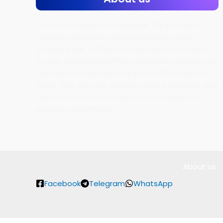
This is an Educational website. We provides
various information about Education and
Scholarships. All the scholarships information
on this site collected from respective official site.
We also provides some important Educational
news. This site also describe about question and
answer on science subject of all classes and
provide suggestions.
About us
Facebook
Telegram
WhatsApp