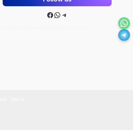
Facebook
WhatsApp
Telegram
Email: sciencemaster286@gmail.com
ons
DMCA