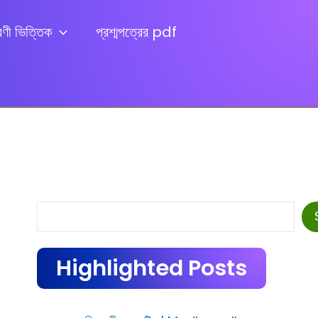
েণী ভিত্তিক
প্রশ্মপত্রের pdf
Search
Highlighted Posts