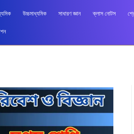
ধ্যমিক
উচ্চমাধ্যমিক
সাধারণ জ্ঞান
ক্লাস নোটস
শ্র
েশন