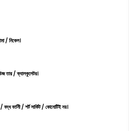
ামা / নিকেল।
িউজ তার / ক্যালকুলেটর।
 বদ্ধ বর্তনী / শর্ট সার্কিট / কোনোটিই নয়।