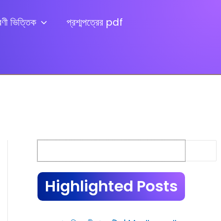
েণী ভিত্তিক
প্রশ্মপত্রের pdf
Search
Highlighted Posts