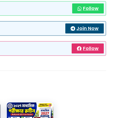
Follow
Join Now
Follow