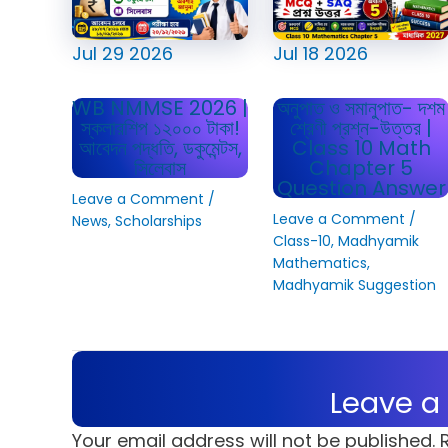
Jul
29
2026
Jul
18
2026
WB NMMSE 2026 |
অনুপাত ও সমানুপাত- দশম
স্কলারশিপ ১২০০০ টাকা!
শ্রেণী প্রশ্ন-উত্তর |
আবেদন পদ্ধতি, ডকুমেন্টস,
Class 10 Math
সিলেবাস
Chapter 5
Question Answer
Leave a Comment
/
Leave a Comment
/
News
,
Scholarships
Class-10
,
Madhyamik
Mathematics
,
Madhyamik Suggestion
Leave 
Your email address will not be published.