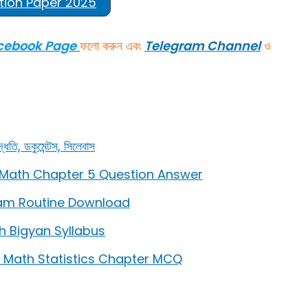
tion Paper 2025
cebook Page
ফলো করুন এবং
Telegram
Channel
ও
, ডকুমেন্টস, সিলেবাস
lass 10 Math Chapter 5 Question Answer
7 Exam Routine Download
ibesh Bigyan Syllabus
lass 10 Math Statistics Chapter MCQ