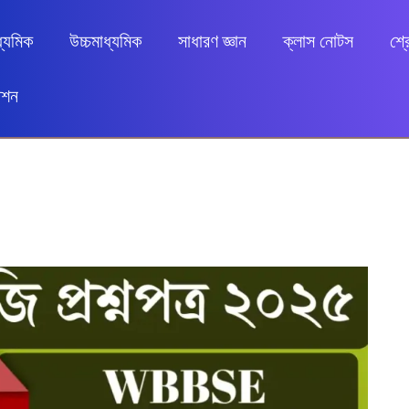
ধ্যমিক
উচ্চমাধ্যমিক
সাধারণ জ্ঞান
ক্লাস নোটস
শ্র
েশন