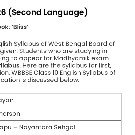
026 (Second Language)
k: ‘Bliss’
glish Syllabus of West Bengal Board of
iven. Students who are studying in
 going to appear for Madhyamik exam
yllabus
. Here are the syllabus for first,
n. WBBSE Class 10 English Syllabus of
ation is discussed below.
rayan
merson
Bapu – Nayantara Sehgal