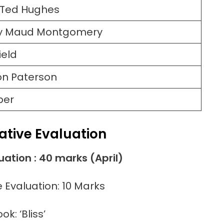
 Ted Hughes
cy Maud Montgomery
ield
on Paterson
per
ative Evaluation
ation : 40 marks (April)
 Evaluation: 10 Marks
k: ‘Bliss’