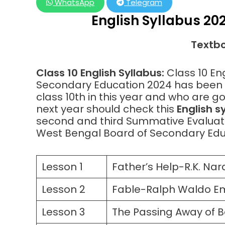
WhatsApp
Telegram
English Syllabus 2
Textboo
Class 10 English Syllabus:
Class 10 En
Secondary Education 2024 has been g
class 10th in this year and who are
next year should check this
English s
second and third Summative Evaluatio
West Bengal Board of Secondary Educ
Lesson 1
Father’s Help-R.K. Na
Lesson 2
Fable-Ralph Waldo E
Lesson 3
The Passing Away of 