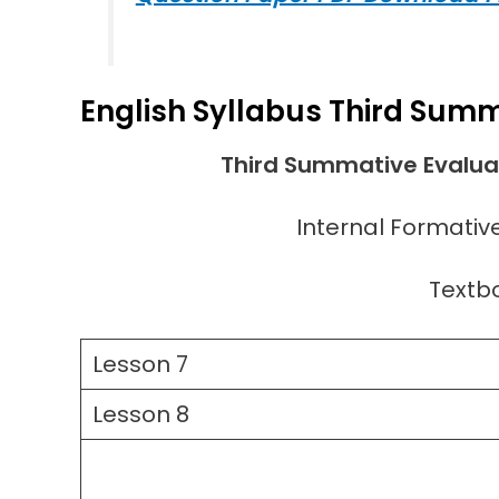
English Syllabus
Third Summ
Third Summative Evalua
Internal Formative
Textboo
Lesson 7
Lesson 8