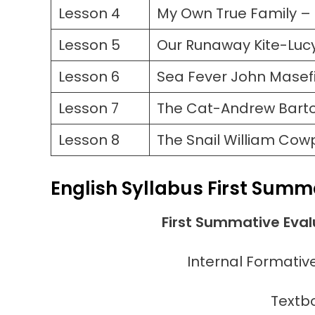
Lesson 4
My Own True Family –
Lesson 5
Our Runaway Kite-Lu
Lesson 6
Sea Fever John Masef
Lesson 7
The Cat-Andrew Bart
Lesson 8
The Snail William Cow
English Syllabus
First Summ
First Summative Evalu
Internal Formative
Textboo