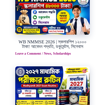
7
2026
WB NMMSE 2026 | স্কলারশিপ ১২০০০
টাকা! আবেদন পদ্ধতি, ডকুমেন্টস, সিলেবাস
Leave a Comment
/
News
,
Scholarships
Jul
14
2026