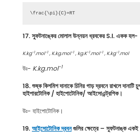
\frac{\pi}{C}=RT
17. স্ফুটনাঙ্কের মোলাল উন্নয়ন ধ্রবকের S.I. একক হল-
-1
-1
-1
-1
-1
-1
K.kg
.mol
, K.kg.mol
, kg.K
.mol
, K.kg
.mol
-1
উঃ-
K.kg.mol
18.
শুষ্ক
কিশমিশ
দানাকে
চিনির
গাড়
দ্রবনে
রাখলে
দানাটি
চু
হাইপারটোনিক
/
হাইপোটোনিক
/
আইসোএন্ট্রপিক।
উঃ- হাইপোটোনিক।
19.
আইসোটোনিক দ্রবন
গুলির ক্ষেত্রে – স্ফুটনাঙ্ক এ