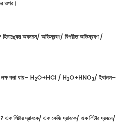
ির
ওপর।
 ? হিমাঙ্কের অবনমন/ অভিস্রবণ/ বিপরীত অভিস্রবণ /
লক্ষ
করা
যায়
–
H
O+HCl
/
H
O+HNO
/
ইথানল
–
2
2
3
?
এক
লিটার
দ্রাবকে
/
এক
কেজি
দ্রাবকে
/
এক
লিটার
দ্রবনে
/