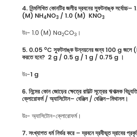
4.
নিন্মলিখিত
কোনটির
জলীয়
দ্রবনের
স্ফুটনাঙ্ক
সর্বোচ্চ
– 
(M)
NH
NO
/ 1.0 (M)
KNO
4
3
3
উঃ- 1.0 (M) Na
CO
।
2
3
o
5. 0.05
C স্ফুটনাঙ্ক উন্নয়নের জন্য 100 g জলে 
করতে হবে? 2 g / 0.5 g / 1 g / 0.75 g ।
উঃ-
1 g
6.
নিন্মের
কোন
জোড়ের
ক্ষেত্রে
রাউল্ট
সূত্রের
ঋণাত্মক
বিচ্যুত
ক্লোরোফর্ম
/
অ্যাসিটোন
–
বেঞ্জিন
/
বেঞ্জিন
–
মিথানল।
উঃ- অ্যাসিটোন-ক্লোরোফর্ম।
7.
সংখ্যাগত
ধর্ম
নির্ভর
করে
–
দ্রবনে
দ্রবীভূত
দ্রাবের
প্রকৃ