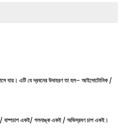
পসে
যায়।
এটি
যে
দ্রবনের
উদাহরণ
তা
হল
–
আইসোটোনিক
/
কই / বাষ্পচাপ একই/ গলনাঙ্ক একই / অভিস্রবণ চাপ একই।