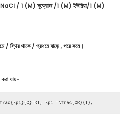
 NaCl / 1 (M)
সুক্রোজ
/1 (M)
ইউরিয়া
/1 (M)
মে
/
স্থির
থাকে
/
প্রথমে
বাড়ে
,
পরে
কমে।
 করা যায়-
frac{\pi}{C}=RT, \pi =\frac{CR}{T}, 