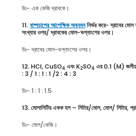
উঃ- এক কেজি দ্রাবকে।
11.
বাষ্পচাপের আপেক্ষিক অবনমন
নির্ভর করে- দ্রাবের মোল
সংখ্যার ওপর/ দ্রাবকের মোল-ভগ্নাংশের ওপর।
উঃ- দ্রাবের মোল-ভগ্নাংশের ওপর।
12. HCl,
CuSO
এবং
K
SO
এর
0.1 (M)
জলীয
4
2
4
: 3 / 1 : 1 : 1 /2 : 4 : 3
উঃ- 1 : 1 : 1.5
13.
মোলালিটির
একক
হল
–
লিটার
/
মোল
,
মোল
/
লিটার
,
গ্র
উঃ- মোল/কেজি।