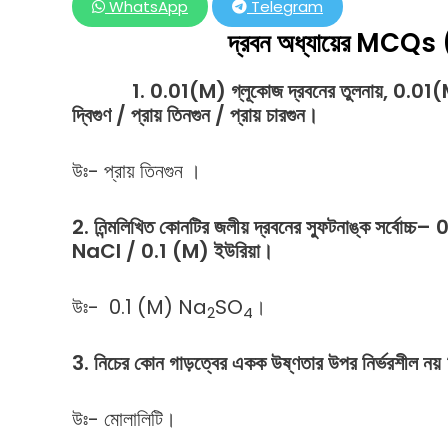
WhatsApp
Telegram
দ্রবন অধ্যায়ের MC
1. 0.01(M)
গ্লূকোজ
দ্রবনের
তুলনায়
, 0.01
দ্বিগুণ
/
প্রায়
তিনগুন
/
প্রায়
চারগুন।
উঃ- প্রায় তিনগুন ।
2.
নিন্মলিখিত
কোনটির
জলীয়
দ্রবনের
স্ফুটনাঙ্ক
সর্বোচ্চ
– 0
NaCl / 0.1 (M)
ইউরিয়া।
উঃ- 0.1 (M) Na
SO
।
2
4
3.
নিচের
কোন
গাড়ত্বের
একক
উষ্ণতার
উপর
নির্ভরশীল
নয়
উঃ- মোলালিটি।