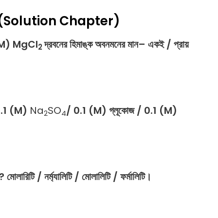
Qs (Solution Chapter)
(M)
MgCl
দ্রবনের
হিমাঙ্ক
অবনমনের
মান
–
একই
/
প্রায়
2
.1 (M)
Na
SO
/ 0.1 (M)
গ্লূকোজ
/ 0.1 (M)
2
4
?
মোলারিটি
/
নর্ম্যালিটি
/
মোলালিটি
/
ফর্মালিটি।