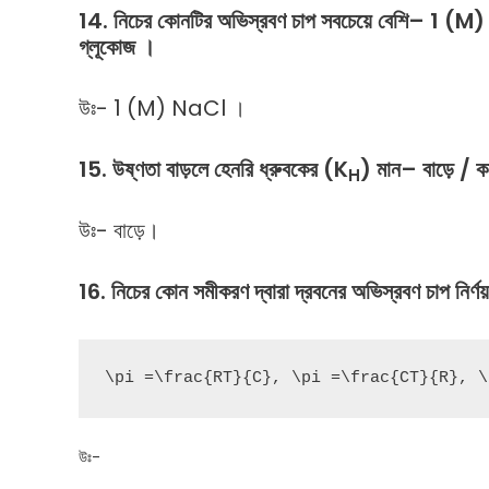
14.
নিচের
কোনটির
অভিস্রবণ
চাপ
সবচেয়ে
বেশি
– 1 (M)
গ্লূকোজ
।
উঃ- 1 (M) NaCl ।
15.
উষ্ণতা
বাড়লে
হেনরি
ধ্রুবকের
(K
)
মান
–
বাড়ে
/
ক
H
উঃ- বাড়ে।
16. নিচের কোন সমীকরণ দ্বারা দ্রবনের অভিস্রবণ চাপ নির্ণয়
\pi =\frac{RT}{C}, \pi =\frac{CT}{R}, \
উঃ-