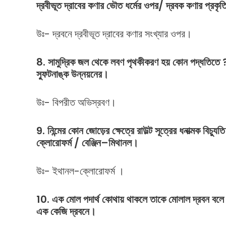
দ্রবীভূত
দ্রাবের
কণার
ভৌত
ধর্মের
ওপর
/
দ্রবক
কণার
প্রকৃত
উঃ- দ্রবনে দ্রবীভূত দ্রাবের কণার সংখ্যার ওপর।
8. সামুদ্রিক জল থেকে লবণ পৃথকীকরণ হয় কোন পদ্ধতিতে
স্ফুটনাঙ্ক উন্নয়নের।
উঃ- বিপরীত অভিস্রবণ।
9.
নিন্মের
কোন
জোড়ের
ক্ষেত্রে
রাউল্ট
সূত্রের
ধনাত্মক
বিচ্যুতি
ক্লোরোফর্ম
/
বেঞ্জিন
–
মিথানল।
উঃ- ইথানল-ক্লোরোফর্ম ।
10.
এক
মোল
পদার্থ
কোথায়
থাকলে
তাকে
মোলাল
দ্রবন
বলে
এক
কেজি
দ্রবনে।