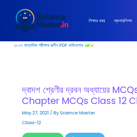
Skip
to
content
শিক্ষার খবর
স্কলারশিপস
২০২৭ মাধ্যমিক পরীক্ষার রুটিন PDF ডাউনলোড
দ্বাদশ শ্রেণীর দ্রবন অধ্যায়ের MC
Chapter MCQs Class 12 C
May 27, 2021
/ By
Science Master
Class-12