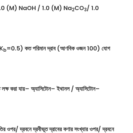
1.0 (M) NaOH / 1.0 (M)
Na
CO
/ 1.0
2
3
(K
=0.5) কত পরিমান দ্রাব (আণবিক ওজন 100) যোগ
b
ি
লক্ষ
করা
যায়
–
অ্যাসিটোন
–
ইথানল
/
অ্যাসিটোন
–
তির
ওপর
/
দ্রবনে
দ্রবীভূত
দ্রাবের
কণার
সংখ্যার
ওপর
/
দ্রবনে