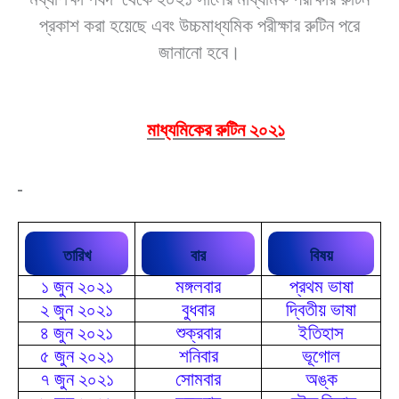
প্রকাশ করা হয়েছে এবং উচ্চমাধ্যমিক পরীক্ষার রুটিন পরে
জানানো হবে।
মাধ্যমিকের রুটিন ২০২১
তারিখ
বার
বিষয়
১ জুন ২০২১
মঙ্গলবার
প্রথম ভাষা
২ জুন ২০২১
বুধবার
দ্বিতীয় ভাষা
৪ জুন ২০২১
শুক্রবার
ইতিহাস
৫ জুন ২০২১
শনিবার
ভূগোল
৭ জুন ২০২১
সোমবার
অঙ্ক